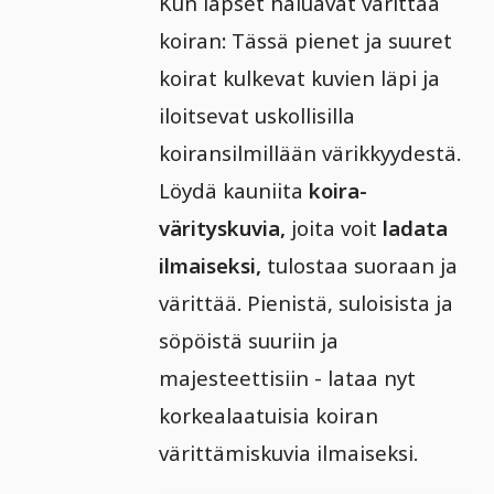
Kun lapset haluavat värittää
koiran: Tässä pienet ja suuret
koirat kulkevat kuvien läpi ja
iloitsevat uskollisilla
koiransilmillään värikkyydestä.
Löydä kauniita
koira-
värityskuvia,
joita voit
ladata
ilmaiseksi,
tulostaa suoraan ja
värittää. Pienistä, suloisista ja
söpöistä suuriin ja
majesteettisiin - lataa nyt
korkealaatuisia koiran
värittämiskuvia ilmaiseksi.