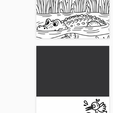
Krokodiili ui vedessä – Ilmainen
värityskuva
Löydä ilmainen värityskuva krokotiilista,
joka ui vedessä. Lataa kuva nyt ja ala
väritystyöhön!...
Krokodiili puree lintua, joka on
tullut liian lähelle - Ilmainen