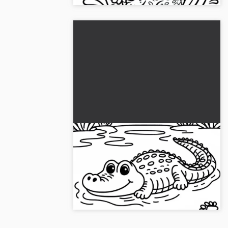
Krokotiili ryömii vedestä
rannalle - Ilmainen värityskuva
Olitpa veden äärellä tai maalla, krokotiilit
kiehtovat! Lataa nyt ilmainen
väritysohjeesi ja ole luova....