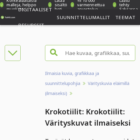
Korkealaatuisia
Lataa
Yli 10 000
Laatu
malleja, helppo
sisältö
varmennettua
tehty
muokata
DIGITAALISET
heti
arvostelua
Saksassa
SUUNNITTELUMALLIT
TEEMAT
RESURSSIT
Ilmaisia kuvia, grafiikkaa ja
suunnittelupohjia
Värityskuvia eläimillä
(ilmaiseksi)
Krokotiilit: Krokotiilit:
Värityskuvat ilmaiseksi