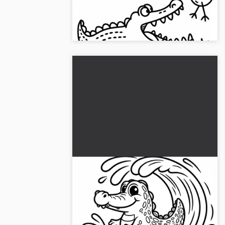
väritettävä kuva
Sukella krokotiilien seikkailumaailmaan.
Lataa ilmainen värityskuva ja väritä se!...
Krokodiili lyö voimakkaalla
hännällään aaltoa vedessä –
Värittämisväliaine ilmaiseksi
Koe jännittävää krokotiilin värityskuvaa.
Lataa värityskuvat nyt ja tuo väri peliin!...