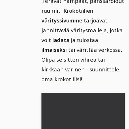
Terävät hampaat, panssaroidut
ruumiit!
Krokotiilien
värityssivumme
tarjoavat
jännittäviä väritysmalleja, jotka
voit
ladata
ja tulostaa
ilmaiseksi
tai värittää verkossa.
Olipa se sitten vihreä tai
kirkkaan värinen - suunnittele
oma krokotiilisi!