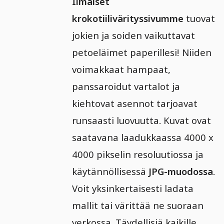
Ilmaiset
krokotiilivärityssivumme
tuovat
jokien ja soiden vaikuttavat
petoeläimet paperillesi! Niiden
voimakkaat hampaat,
panssaroidut vartalot ja
kiehtovat asennot tarjoavat
runsaasti luovuutta. Kuvat ovat
saatavana laadukkaassa 4000 x
4000 pikselin resoluutiossa ja
käytännöllisessä
JPG-muodossa
.
Voit yksinkertaisesti ladata
mallit tai värittää ne suoraan
verkossa. Täydellisiä kaikille,