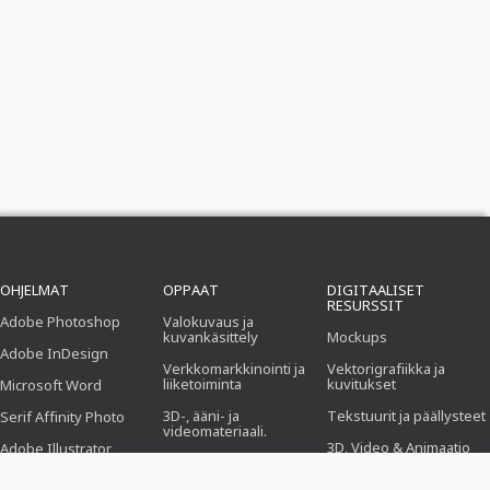
OHJELMAT
OPPAAT
DIGITAALISET
RESURSSIT
Adobe Photoshop
Valokuvaus ja
kuvankäsittely
Mockups
Adobe InDesign
Verkkomarkkinointi ja
Vektorigrafiikka ja
liiketoiminta
kuvitukset
Microsoft Word
3D-, ääni- ja
Tekstuurit ja päällysteet
Serif Affinity Photo
videomateriaali.
3D, Video & Animaatio
Adobe Illustrator
Toimisto.
Suti
Adobe After Effects