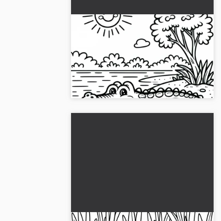
Krokotiili makaa avoin suu
auringossa joen rannalla –
värityssivun yksinkertainen
Älä menetä tätä maalauksellista
ilmaisversio
krokotiilimallia! Lataa se ilmaiseksi ja
aloita heti värittäminen....