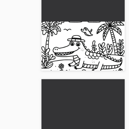
Krokotiilin väritettävä kuva
ilmaiseksi
Hanki söpö krokotiili värityskuva! Lataa
se ilmaiseksi ja tutustu luoviin
värittämismahdollisuuksiin....