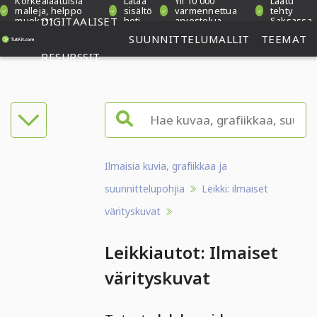
Korkealaatuisia
Lataa
Yli 10 000
Laatu
malleja, helppo
sisältö
varmennettua
tehty
muokata
DIGITAALISET
heti
arvostelua
Saksassa
SUUNNITTELUMALLIT
TEEMAT
RESURSSIT
Ilmaisia kuvia, grafiikkaa ja
suunnittelupohjia
Leikki: ilmaiset
värityskuvat
Leikkiautot: Ilmaiset
värityskuvat