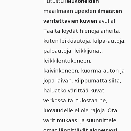
Tutustu
lelukoneiden
maailmaan upeiden
ilmaisten
väritettävien kuvien
avulla!
Täältä löydät hienoja aiheita,
kuten leikkiautoja, kilpa-autoja,
paloautoja, leikkijunat,
leikkilentokoneen,
kaivinkoneen, kuorma-auton ja
jopa laivan. Riippumatta siitä,
haluatko värittää kuvat
verkossa tai tulostaa ne,
luovuudelle ei ole rajoja. Ota
värit mukaasi ja suunnittele
omat jännittävät ajoneuvosi.