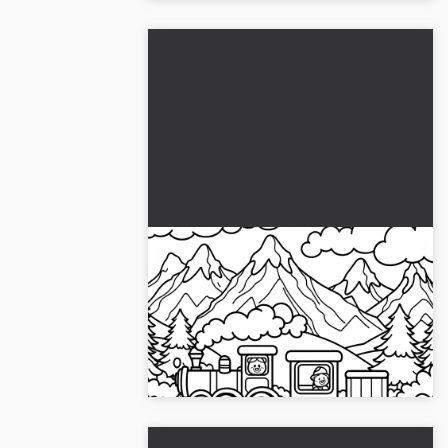
Leikkijunarata kulkee
vuoristomaiseman läpi –
Ilmainen väritettävä kuva
Hanki tämä värityskuva, jossa on
ladattavaksi
leikkijunarata vuoristomaisemassa.
Lataa ilmaiseksi ja väritä verkossa!...