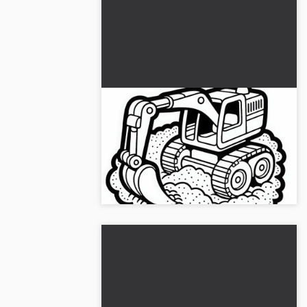
Leikkikaivuri nostaa hiekkaa –
Värityskuva ilmaiseksi
Hanki ilmainen väritys kuvan
leikkikaivurista, joka nostaa hiekkaa!
Lataa se nyt ja väritä verkossa....