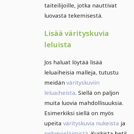
taiteilijoille, jotka nauttivat
luovasta tekemisestä.
Lisää värityskuvia
leluista
Jos haluat löytää lisää
leluaiheisia malleja, tutustu
meidän
värityskuviin
leluaiheista
. Siellä on paljon
muita luovia mahdollisuuksia.
Esimerkiksi siellä on myös
upeita
värityskuvia nukeista
ja
pehmoeläimistä
. Kurkista heti!