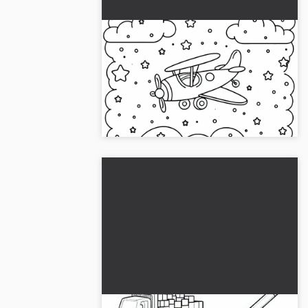
Leikkilento lentää pilvien yllä –
Värityskuva ilmaiseksi
Koe hauskaa leikkikonsolihäikäisystä
pilvien päällä. Lataa se ilmaiseksi ja aloita
maalaaminen jo tänään!...