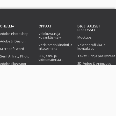
OHJELMAT
OPPAAT
DIGITAALISET
RESURSSIT
Adobe Photoshop
Valokuvaus ja
kuvankäsittely
Mockups
Adobe InDesign
Verkkomarkkinointi ja
Vektorigrafiikka ja
liiketoiminta
kuvitukset
Microsoft Word
3D-, ääni- ja
Tekstuurit ja päällysteet
Serif Affinity Photo
videomateriaali.
3D, Video & Animaatio
Adobe Illustrator
Toimisto.
Suti
Adobe After Effects
Suunnittelu (kuvitus,
asettelu & painaminen)
Esiasetukset
Serif Affinity Publisher
Verkkosuunnittelu, CMS
Photoshop-toiminnot
ja kehitys
Icons
KI & Trendit
SUUNNITTELUMALLIT
TEEMAT
TOIMIALAT
Työhakemuspohjat
Business, markkinointi &
Valokuvaajille
myynti