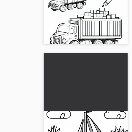
Leikkiauto lastaa
rakennuspalikoita koriin -
Ilmainen värityssivun malli
Väritä lelurekka rakennuspalikoilla. Lataa
väritysohje ilmaiseksi ja muokkaa sitä
verkossa!...
Purjevene-lelu Kelluu lammella
– Värittämistehtävä Ilmaiseksi