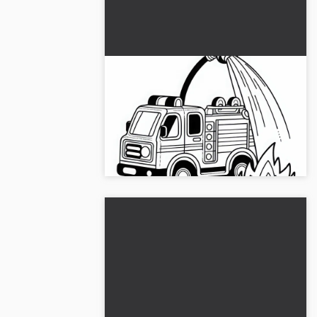
Palomiehen leluauto
sammuttaa pienen tulipalon
värityskuva ilmaiseksi
Hanki palokunta-leluauton
väritystehtävä ja anna luovuutesi virrata.
Lataa nyt ilmaiseksi!...