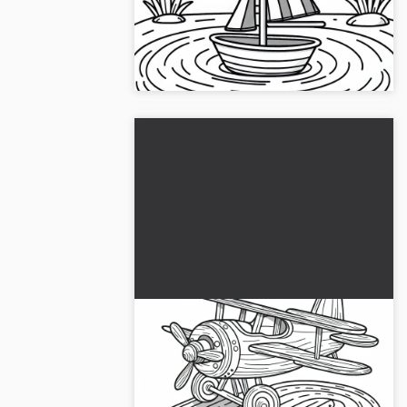
Anna luovuudellesi vapaat jonot
ilmaisella värityssivullamme. Lataa
purjevene lampeen nyt!...
Puinen leikkilennokki on valmis
lähtöön - Ilmainen väritettävä
kuva
Luova värityskuva puulelu
lentokoneesta. Lataa nyt ilmaiseksi ja