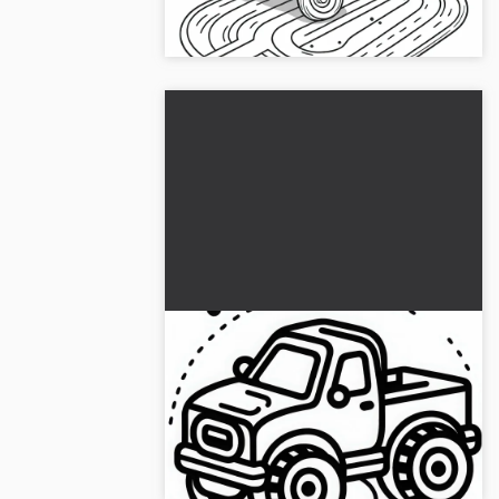
väritä verkossa!...
Leikkiauto värityskuva
ilmaiseksi ladattavaksi
Lataa ilmainen värityspohja leikkiautosta
ja nauti luovasta hauskasta
värityksestä!...