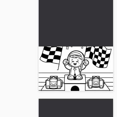
Kilpa-autolelu värityskuva
ilmaiseksi ladattavaksi
Suunnittele oma leluautosi ilmaisella
värityskuvallamme. Lataa se nyt ja aloita
maalaaminen!...