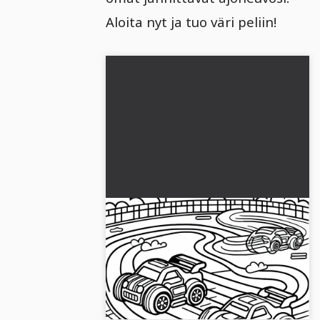
Aloita nyt ja tuo väri peliin!
Leikkiautot järjestävät
kilpailuja kilpailuradalla -
Värityskuva ilmaiseksi
Koe jännittäviä kilpa-ajoja leluautoilla
värikkäällä kilparadallamme. Lataa
ilmainen värityskuva nyt!...