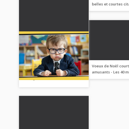
belles et courtes ci
pour lui et elle
Plus d'amitiés et
d'offenses personnelles
sur le lieu de travail
Comment maintenir une relation
professionnelle lorsque vous
Voeux de Noël court
avez un différend avec votre
amusants - Les 40 m
vœux de Noël de no
collègue...
sélection