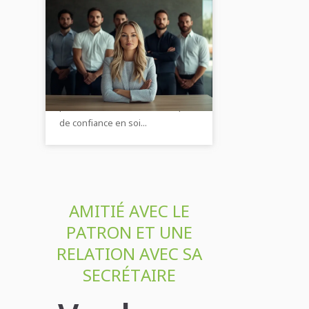
Comment les femmes
s'affirment dans une
équipe dominée par les
Comment une femme trouve
hommes
l'équilibre et le respect dans une
équipe masculine 🤝✨ Conseils
pour une carrière réussie et plus
de confiance en soi...
AMITIÉ AVEC LE
PATRON ET UNE
RELATION AVEC SA
SECRÉTAIRE