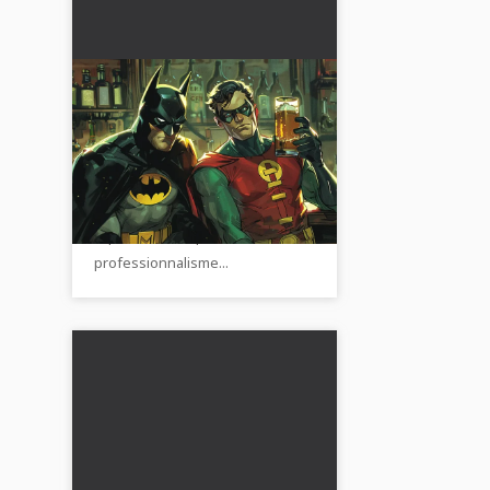
Amitié entre collègues :
les avantages
l'emportent-ils sur les
Découvrez les avantages et les
inconvénients ?
inconvénients des amitiés au
travail et comment trouver le bon
équilibre entre proximité et
professionnalisme...