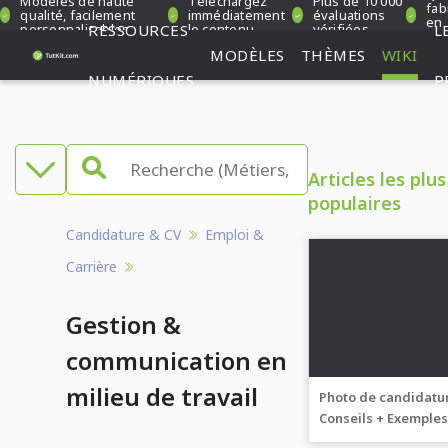
Modèles de haute
Téléchargez
Plus de 10 000
fab
qualité, facilement
immédiatement
évaluations
en
personnalisables
RESSOURCES
le contenu
vérifiées
L
Al
MODÈLES
THÈMES
WIKI
NUMÉRIQUES
P
Articles les plus
populaires
Candidature & CV
Emploi &
Carrière
Gestion &
communication en
milieu de travail
Photo de candidatur
Conseils + Exemple