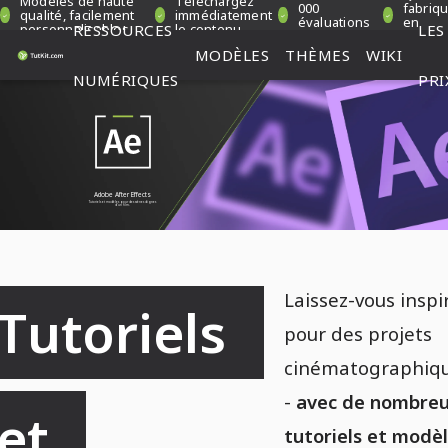
Modèles de haute
Téléchargez
000
fabriq
qualité, facilement
immédiatement
évaluations
en
personnalisables
RESSOURCES
le contenu
LES
vérifiées
Allema
MODÈLES
THÈMES
WIKI
NUMÉRIQUES
PRI
Adobe After Effects
Tutoriels et modèles pour des scènes dignes
d'un film.
Laissez-vous inspi
Tutoriels 
pour des projets
cinématographiq
-
avec de nombre
et 
tutoriels et modè