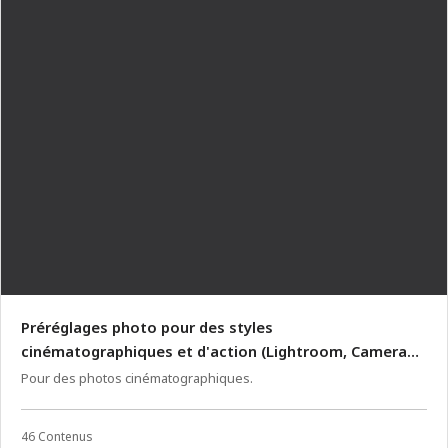
Préréglages photo pour des styles
cinématographiques et d'action (Lightroom, Camera
Raw)
Pour des photos cinématographiques.
46 Contenus