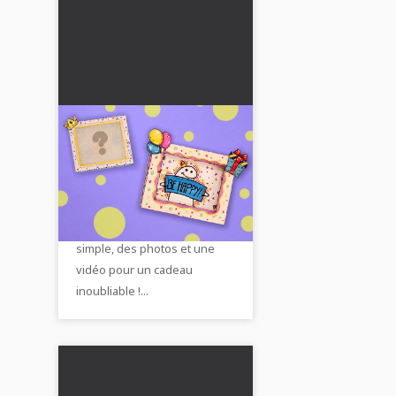
Créer une carte
flammes surprenante :
Guide étape par étape
Apprends à créer une carte
simple avec photos et
de flammes surprise
vidéo
magique - avec notre guide
simple, des photos et une
vidéo pour un cadeau
inoubliable !...