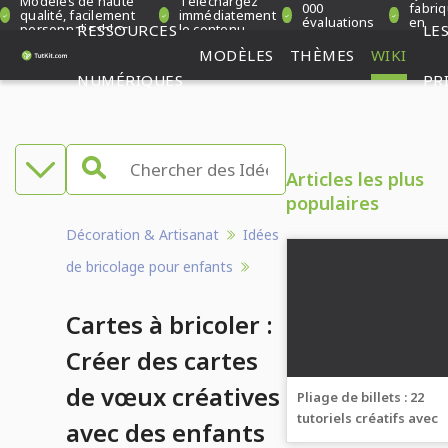
Modèles de haute
Téléchargez
000
fabri
qualité, facilement
immédiatement
évaluations
en
personnalisables
RESSOURCES
le contenu
LE
vérifiées
Allem
MODÈLES
THÈMES
WIKI
NUMÉRIQUES
PR
Articles les plus
populaires
Décoration & Artisanat
Idées
de bricolage pour enfants
Cartes à bricoler :
Créer des cartes
de vœux créatives
Pliage de billets : 22
tutoriels créatifs avec
avec des enfants
vidéo