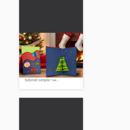
Fabriquer une carte de
Noël en 3D : Étape par
étape avec votre
Veux-tu bricoler à Noël avec
enfant
ton enfant ? 🎄 Crée une
carte de Noël 3D avec notre
tutoriel simple ! ✂️...