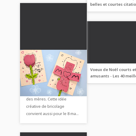
belles et courtes citati
pour lui et elle
DIY carte à fleurs pop-
up : un cadeau
Voeux de Noël courts e
affectueux pour la
amusants - Les 40 meil
Crée une carte à fleurs pop-
fête des mères ou un
vœux de Noël de notre
up unique avec un message
cadeau pour Mamie
sélection
d'amour caché pour la fête
des mères. Cette idée
créative de bricolage
convient aussi pour le 8 ma...