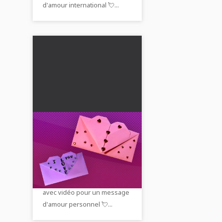
d'amour international 💘...
Lettre d'amour en
origami : instructions
pour plier une lettre
💝 Pliez une lettre romantique
en forme de cœur
en forme de cœur pour la
avec une vidéo et des
Saint-Valentin. Guide créatif
photos
avec vidéo pour un message
d'amour personnel 💘...