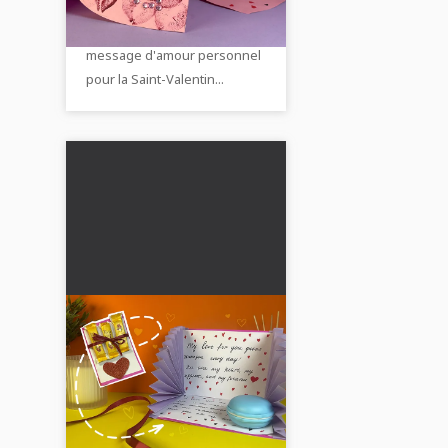
romantique avec de vraies
photos et description
empreintes de baisers ! Un
message d'amour personnel
pour la Saint-Valentin...
Carte de Saint-
Valentin douce avec
surprise : instructions
💝 🍫 Crée un message
avec vidéo, photos et
d'amour spécial avec des
description
bonbons cachés ! Cette carte