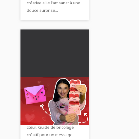
créative allie l'artisanat à une
douce surprise...
Lettre d'amour
romantique en
plusieurs langues :
💝 Créez une lettre d'amour
tutoriel DIY avec vidéo
multilingue unique avec une
et photos
enveloppe en forme de
cœur. Guide de bricolage
créatif pour un message