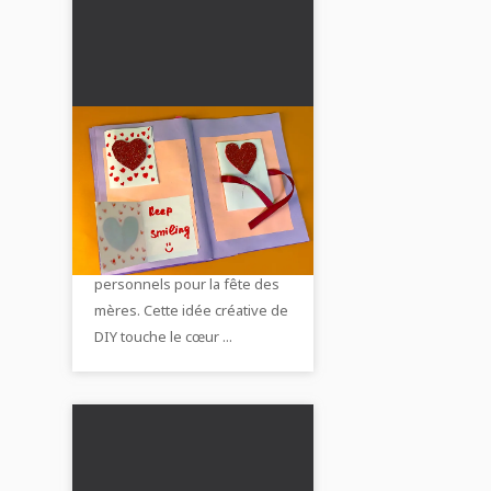
Carte de scrapbooking
DIY : cadeau personnel
pour la fête des mères
Crée une carte de Scrapbook
ou cadeau pour grand-
pleine d'amour avec des
mère
photos et des messages
personnels pour la fête des
mères. Cette idée créative de
DIY touche le cœur ...