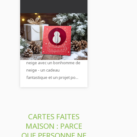
Carte de Noël en tant
que bonhomme de
neige : Un projet de
Guide étape par étape pour
bricolage avec votre
fabriquer une carte de Noël
enfant
en 3D en forme de boule à
neige avec un bonhomme de
neige - un cadeau
fantastique et un projet po...
CARTES FAITES
MAISON : PARCE
QUE PERSONNE NE