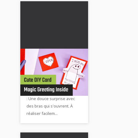
Carte d'embrassade
DIY - Instructions de
bricolage pour la
💌 Carte d'étreinte à faire soi-
Journée internationale
même pour la Journée des
des femmes et la Fête
femmes et la Fête des mères
des mères avec vidéo
: Une douce surprise avec
et photos
des bras qui s'ouvrent. À
réaliser facilem...