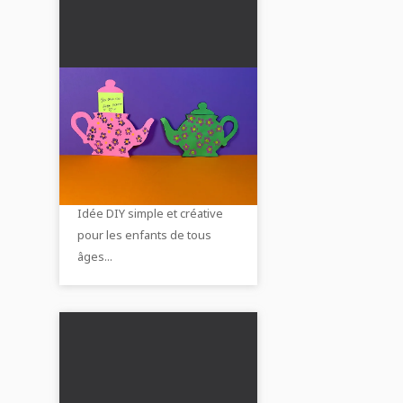
Carte de théière DIY
avec surprise : cadeau
pour la fête des mères
Créer une carte de théière
ou cadeau pour grand-
mignonne avec un message
mère
caché pour la fête des mères.
Idée DIY simple et créative
pour les enfants de tous
âges...