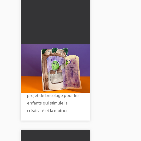
Fabriquer une carte de
porte Shrek - une idée
créative de bricolage
Découvrez un guide amusant
pour les enfants
pour une carte de porte
Shrek à rabats. Un super
projet de bricolage pour les
enfants qui stimule la
créativité et la motrici...