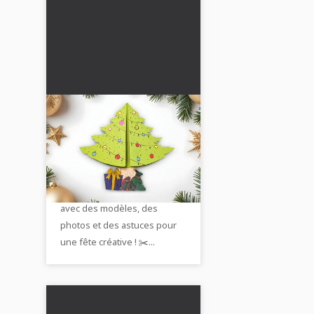
Fabriquer une carte de
Noël en forme de
sapin : une idée
Fabrique une carte de Noël
créative pour les
avec un sapin de Noël avec
enfants
ton enfant 🎄. Guide simple
avec des modèles, des
photos et des astuces pour
une fête créative ! ✂️...