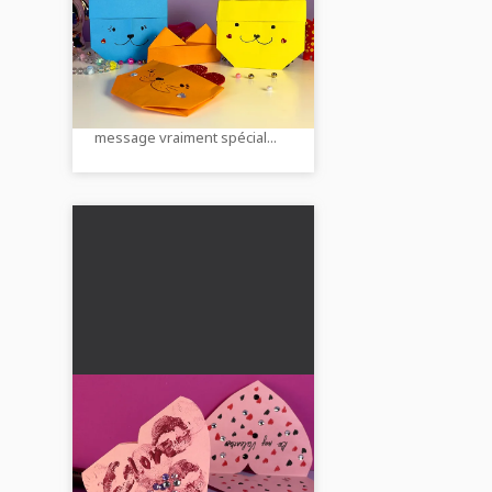
origami : instructions
avec vidéo, photos et
✉️ 😺 Pliez une jolie
description
enveloppe en forme de chat !
Ce joli emballage rend votre
message vraiment spécial...
Carte de la Saint-
Valentin avec des
empreintes de baisers
💋 💝 Crée une carte
: guide avec vidéo,