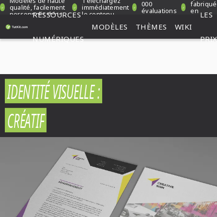
Modèles de haute
Téléchargez
000
fabriqu
qualité, facilement
immédiatement
évaluations
en
personnalisables
RESSOURCES
le contenu
LES
vérifiées
Allemag
MODÈLES
THÈMES
WIKI
NUMÉRIQUES
PRI
IDENTITÉ VISUELLE :
CRÉATIF