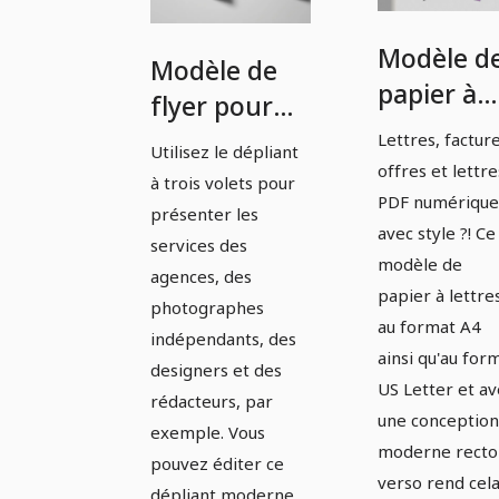
Modèle d
Modèle de
papier à
flyer pour
lettres
les agences,
Lettres, facture
Utilisez le dépliant
pour
offres et lettre
designers et
à trois volets pour
agences,
PDF numérique
rédacteurs
présenter les
designers
avec style ?! Ce
services des
modèle de
et
agences, des
papier à lettre
rédacteur
photographes
au format A4
indépendants, des
ainsi qu'au for
designers et des
US Letter et av
rédacteurs, par
une conception
exemple. Vous
moderne recto
pouvez éditer ce
verso rend cel
dépliant moderne