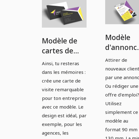
Modèle
Modèle de
d'annonc
cartes de
pour
visite pour
Attirer de
Ainsi, tu resteras
agences,
nouveaux clien
agences,
dans les mémoires :
designers
par une annon
designers et
crée une carte de
et
Ou rédiger une
rédacteurs.
visite remarquable
offre d'emploi
rédacteur
pour ton entreprise
Utilisez
avec ce modèle. Le
simplement ce
design est idéal, par
modèle au
exemple, pour les
format 90 mm 
agences, les
130 mm. La mi