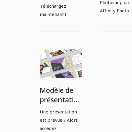
Photoshop ou
Téléchargez
Affinity Photo.
maintenant !
Modèle de
présentation
pour
Une présentation
agences,
est prévue ? Alors
designers et
accédez