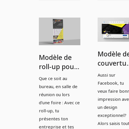
Modèle d
Modèle de
couvertu
roll-up pour
Facebook
les agences,
Aussi sur
Que ce soit au
pour les
Facebook, tu
les designers
bureau, en salle de
agences,
veux faire bon
et les
réunion ou lors
les
impression ave
rédacteurs
d'une foire : Avec ce
un design
designers
roll-up, tu
exceptionnel?
et les
présentes ton
Alors saisis tou
rédacteur
entreprise et tes