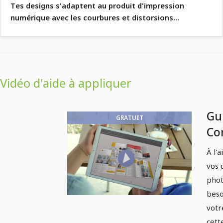
Tes designs s'adaptent au produit d'impression
numérique avec les courbures et distorsions
correspondantes.
Vidéo d'aide à appliquer
Gu
GRATUIT
Co
mo
À l'
af
vos 
phot
beso
votr
cett