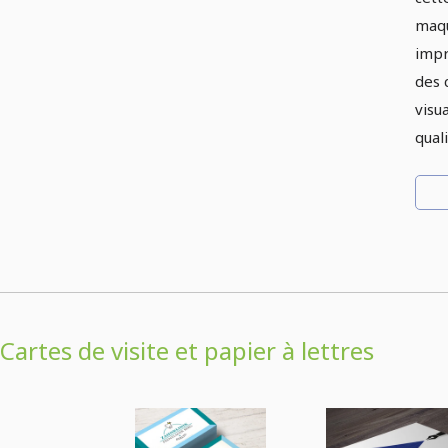
maqu
impr
des 
visu
qual
Cartes de visite et papier à lettres