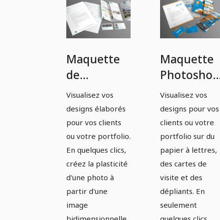
Maquette
Maquette
de
Photoshop
Photoshop
pour un
Visualisez vos
Visualisez vos
pour du
papier à
designs élaborés
designs pour vos
papier à
lettres, un
pour vos clients
clients ou votre
lettres, une
carte de
ou votre portfolio.
portfolio sur du
En quelques clics,
papier à lettres,
carte de
visite et u
créez la plasticité
des cartes de
visite et un
dépliant -
d'une photo à
visite et des
dépliant -
Version 5
partir d'une
dépliants. En
Version 4
image
seulement
bidimensionnelle
quelques clics,