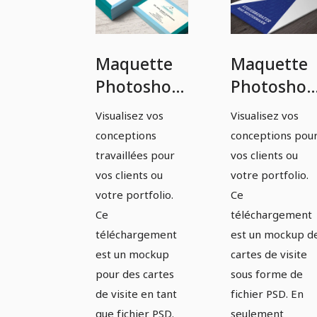
Maquette
Maquette
Photoshop
Photoshop
pour cartes
pour carte
Visualisez vos
Visualisez vos
de visite -
de visite -
conceptions
conceptions pou
Variante 1
variante 2
travaillées pour
vos clients ou
vos clients ou
votre portfolio.
votre portfolio.
Ce
Ce
téléchargement
téléchargement
est un mockup d
est un mockup
cartes de visite
pour des cartes
sous forme de
de visite en tant
fichier PSD. En
que fichier PSD.
seulement