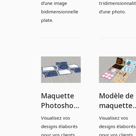
d'une image
tridimensionnali
bidimensionnelle
d'une photo.
plate.
Maquette
Modèle de
Photoshop
maquette
pour six
Photoshop
Visualisez vos
Visualisez vos
cartes de
pour huit
designs élaborés
designs élaborés
visite en
cartes de
pour vos clients
pour vos clients