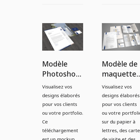
Modèle
Modèle de
Photoshop
maquette
de
Photoshop
Visualisez vos
Visualisez vos
maquette
pour du
designs élaborés
designs élaborés
pour papier
papier à
pour vos clients
pour vos clients
à lettre et
lettres, un
ou votre portfolio.
ou votre portfoli
Ce
sur du papier à
cartes de
carte de
téléchargement
lettres, des cart
visite.
visite et u
est un mockup
de visite et des