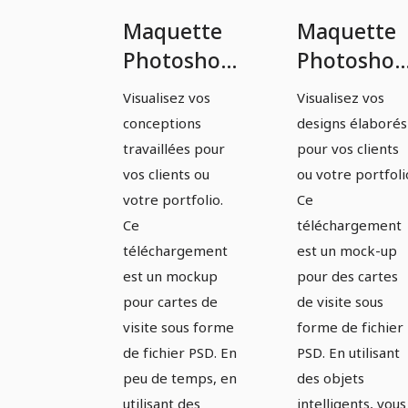
Maquette
Maquette
Photoshop
Photoshop
pour cartes
pour carte
Visualisez vos
Visualisez vos
de visite -
de visite -
conceptions
designs élaborés
Variante 5
Variation 6
travaillées pour
pour vos clients
vos clients ou
ou votre portfoli
votre portfolio.
Ce
Ce
téléchargement
téléchargement
est un mock-up
est un mockup
pour des cartes
pour cartes de
de visite sous
visite sous forme
forme de fichier
de fichier PSD. En
PSD. En utilisant
peu de temps, en
des objets
utilisant des
intelligents, vous