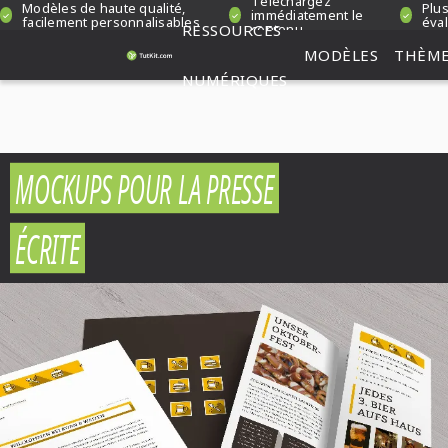
Téléchargez
Modèles de haute qualité,
Plus
immédiatement le
facilement personnalisables
éval
RESSOURCES
contenu
MODÈLES
THÈM
NUMÉRIQUES
MOCKUPS POUR LA PRESSE
ÉCRITE