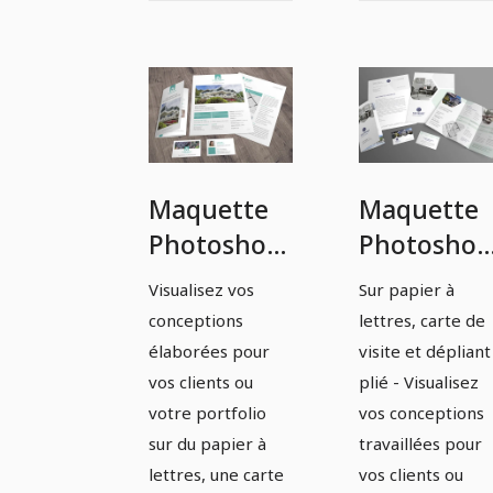
Maquette
Maquette
Photoshop
Photoshop
pour une
pour une
Visualisez vos
Sur papier à
feuille à
feuille de
conceptions
lettres, carte de
lettres, une
papier à
élaborées pour
visite et dépliant
carte de
lettres, un
vos clients ou
plié - Visualisez
votre portfolio
vos conceptions
visite et un
carte de
sur du papier à
travaillées pour
dépliant
visite et u
lettres, une carte
vos clients ou
pliable -
dépliant