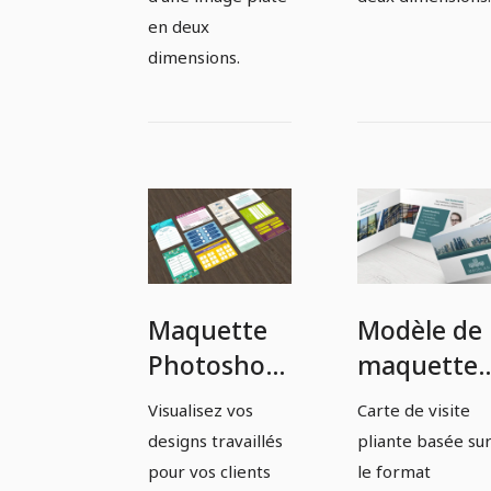
en deux
dimensions.
Maquette
Modèle de
Photoshop
maquette
pour dix
Photoshop
Visualisez vos
Carte de visite
cartes de
pour une
designs travaillés
pliante basée su
visite en
carte de
pour vos clients
le format