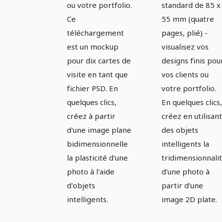
format
visite
ou votre portfolio.
standard de 85 x
Ce
55 mm (quatre
paysage et
pliante
téléchargement
pages, plié) -
portrait.
est un mockup
visualisez vos
pour dix cartes de
designs finis pou
visite en tant que
vos clients ou
fichier PSD. En
votre portfolio.
quelques clics,
En quelques clics,
créez à partir
créez en utilisant
d'une image plane
des objets
bidimensionnelle
intelligents la
la plasticité d'une
tridimensionnali
photo à l'aide
d'une photo à
d'objets
partir d'une
intelligents.
image 2D plate.