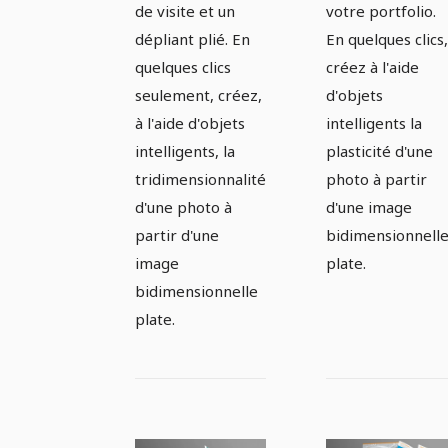
de visite et un
votre portfolio.
Version 2
plié -
dépliant plié. En
En quelques clics,
Version 3
quelques clics
créez à l'aide
seulement, créez,
d'objets
à l'aide d'objets
intelligents la
intelligents, la
plasticité d'une
tridimensionnalité
photo à partir
d'une photo à
d'une image
partir d'une
bidimensionnell
image
plate.
bidimensionnelle
plate.