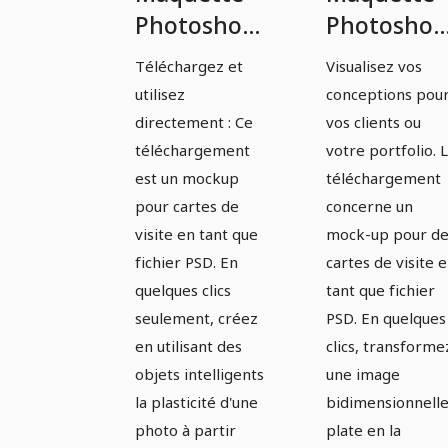
Photoshop
Photoshop
pour cartes
pour carte
Téléchargez et
Visualisez vos
de visite -
de visite -
utilisez
conceptions pou
Variante 7
Variante 8
directement : Ce
vos clients ou
téléchargement
votre portfolio. 
est un mockup
téléchargement
pour cartes de
concerne un
visite en tant que
mock-up pour de
fichier PSD. En
cartes de visite 
quelques clics
tant que fichier
seulement, créez
PSD. En quelques
en utilisant des
clics, transforme
objets intelligents
une image
la plasticité d'une
bidimensionnell
photo à partir
plate en la