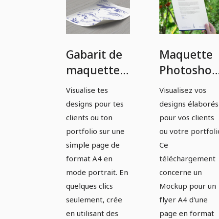
Gabarit de
Maquette
maquette
Photoshop
Photoshop
pour une
Visualise tes
Visualisez vos
pour un
brochure
designs pour tes
designs élaborés
flyer A4
A4 d'une
clients ou ton
pour vos clients
d'une seule
page en
portfolio sur une
ou votre portfoli
simple page de
Ce
page en
format
format A4 en
téléchargement
format
portrait -
mode portrait. En
concerne un
portrait.
Version 2
quelques clics
Mockup pour un
seulement, crée
flyer A4 d'une
en utilisant des
page en format