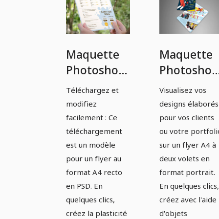
Maquette
Maquette
Photoshop
Photoshop
pour un
pour un
Téléchargez et
Visualisez vos
flyer A4 en
flyer A4
modifiez
designs élaborés
format
recto-vers
facilement : Ce
pour vos clients
portrait
en format
téléchargement
ou votre portfoli
est un modèle
sur un flyer A4 à
d'une page
portrait
pour un flyer au
deux volets en
- Version 5
format A4 recto
format portrait.
en PSD. En
En quelques clics,
quelques clics,
créez avec l'aide
créez la plasticité
d'objets