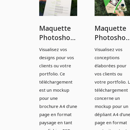
Maquette
Maquette
Photoshop
Photoshop
pour un
pour une
Visualisez vos
Visualisez vos
flyer A4 1
flyer 1 pag
designs pour vos
conceptions
page en
au format
clients ou votre
élaborées pour
format
A4 en mod
portfolio. Ce
vos clients ou
téléchargement
votre portfolio. 
portrait -
portrait -
est un mockup
téléchargement
Version 3
Version 4
pour une
concerne un
brochure A4 d'une
mockup pour un
page en format
dépliant A4 d'un
paysage en tant
page en format