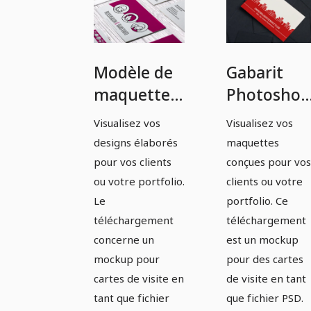
Modèle de
Gabarit
maquette
Photoshop
Photoshop
pour carte
Visualisez vos
Visualisez vos
pour cartes
de visite -
designs élaborés
maquettes
de visite -
Variante 4
pour vos clients
conçues pour vos
Variante 3
ou votre portfolio.
clients ou votre
Le
portfolio. Ce
téléchargement
téléchargement
concerne un
est un mockup
mockup pour
pour des cartes
cartes de visite en
de visite en tant
tant que fichier
que fichier PSD.