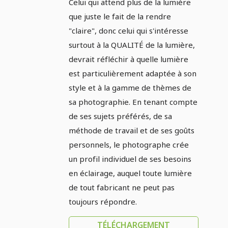
Celui qui attend plus de la lumière
direction de la lumière
que juste le fait de la rendre
: Partie 3 - Sources
"claire", donc celui qui s'intéresse
lumineuses
surtout à la QUALITÉ de la lumière,
devrait réfléchir à quelle lumière
pertinentes pour la
est particulièrement adaptée à son
photographie
style et à la gamme de thèmes de
professionnelle (?)
sa photographie. En tenant compte
de ses sujets préférés, de sa
méthode de travail et de ses goûts
personnels, le photographe crée
un profil individuel de ses besoins
en éclairage, auquel toute lumière
de tout fabricant ne peut pas
toujours répondre.
TÉLÉCHARGEMENT