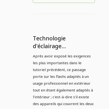
Technologie
d'éclairage
professionnel et
Après avoir exposé les exigences
direction de la lumière
les plus importantes dans le
: Partie 5 - Systèmes
tutoriel précédent, ce passage
de flash pour
porte sur les flashs adaptés à un
usage professionnel en extérieur
l'intérieur et
tout en étant également adaptés à
l'extérieur ?
l'intérieur ; c'est-à-dire s'il existe
des appareils qui couvrent les deux