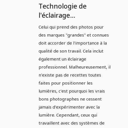
Technologie de
l'éclairage
professionnel et
Celui qui prend des photos pour
guidage de la lumière :
des marques "grandes" et connues
Partie 9 - Guidage
doit accorder de l'importance à la
professionnel de la
qualité de son travail. Cela inclut
également un éclairage
lumière en intérieur
professionnel. Malheureusement, il
n'existe pas de recettes toutes
faites pour positionner les
lumières, c'est pourquoi les vrais
bons photographes ne cessent
jamais d'expérimenter avec la
lumière. Cependant, ceux qui
travaillent avec des systèmes de