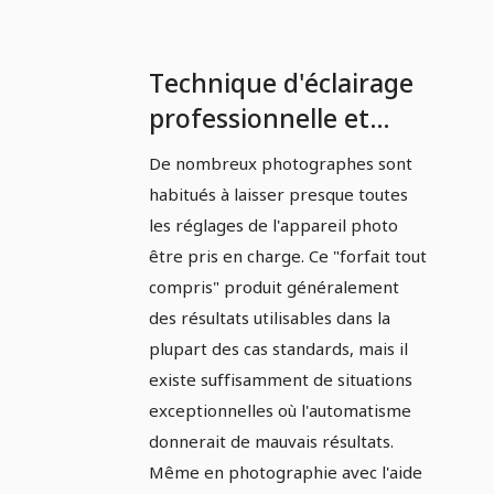
Technique d'éclairage
professionnelle et
direction de la lumière
De nombreux photographes sont
: Partie 7 - Réglages de
habitués à laisser presque toutes
la caméra lors de
les réglages de l'appareil photo
l'utilisation de flashs
être pris en charge. Ce "forfait tout
compris" produit généralement
de studio et mobiles.
des résultats utilisables dans la
plupart des cas standards, mais il
existe suffisamment de situations
exceptionnelles où l'automatisme
donnerait de mauvais résultats.
Même en photographie avec l'aide