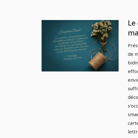
Le
ma
ma
Prés
an
de m
fêt
bidi
effo
envi
suff
déco
s'oc
smar
cart
lettr