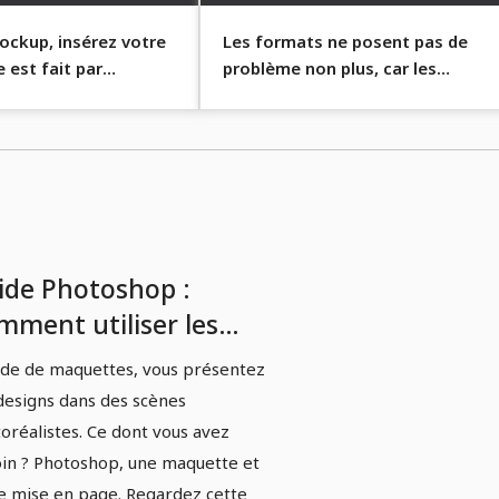
ockup, insérez votre
Les formats ne posent pas de
e est fait par
problème non plus, car les
maquettes ont déjà été préparée
pour les tailles courantes !
ide Photoshop :
mment utiliser les
quettes pour les
aide de maquettes, vous présentez
asions festives.
designs dans des scènes
oréalistes. Ce dont vous avez
in ? Photoshop, une maquette et
e mise en page. Regardez cette