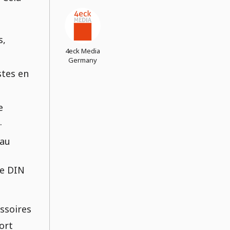
s,
4eck Media
Germany
stes en
e
.
 au
ie DIN
ssoires
ort