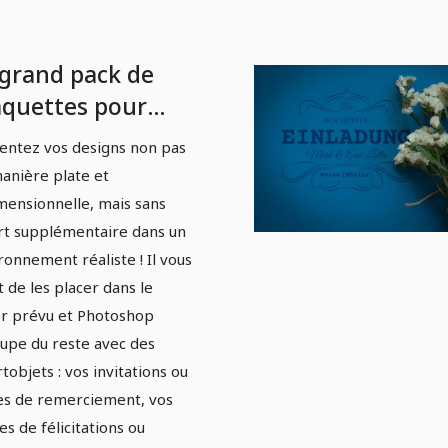
 grand pack de
quettes pour
riages,
entez vos designs non pas
niversaires et
anière plate et
es - Version 03
mensionnelle, mais sans
rt supplémentaire dans un
ronnement réaliste ! Il vous
it de les placer dans le
r prévu et Photoshop
cupe du reste avec des
tobjets : vos invitations ou
es de remerciement, vos
es de félicitations ou