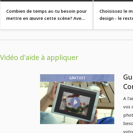
Combien de temps as-tu besoin pour
Choisissez le m
mettre en œuvre cette scène? Avec
design - le rest
le mockup: quelques secondes!
Photoshop !
Vidéo d'aide à appliquer
Gu
GRATUIT
Co
ma
A l'
occ
vos 
phot
beso
votr