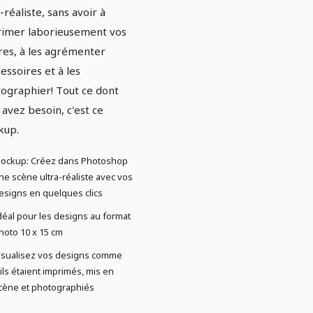
-réaliste, sans avoir à
imer laborieusement vos
es, à les agrémenter
cessoires et à les
ographier! Tout ce dont
 avez besoin, c'est ce
kup.
ockup: Créez dans Photoshop
ne scène ultra-réaliste avec vos
esigns en quelques clics
déal pour les designs au format
hoto 10 x 15 cm
isualisez vos designs comme
'ils étaient imprimés, mis en
cène et photographiés