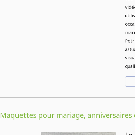
vidé
util
occa
mari
Petr
astu
visu
qual
Maquettes pour mariage, anniversaires 