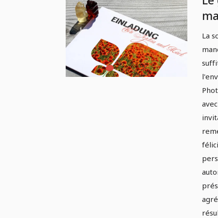
Le
ma
ma
La s
an
manq
fêt
suff
l'en
Phot
avec
invi
reme
féli
pers
auto
prés
agré
résu