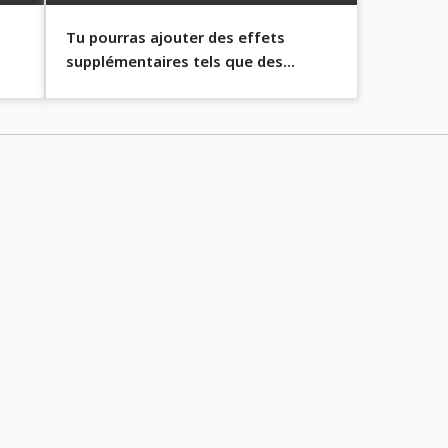
Tu pourras ajouter des effets
supplémentaires tels que des
s
ombres portées à tes designs
ultérieurement.