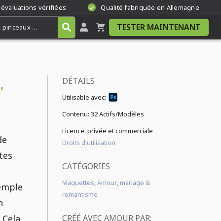
 évaluations vérifiées
Qualité fabriquée en Allemagne
TESTER MAINTENANT
DÉTAILS
,
Utilisable avec:
Contenu:
32 Actifs/Modèles
Licence: privée et commerciale
de
Droits d'utilisation
tes
CATÉGORIES
Maquettes
,
Amour, mariage &
xemple
romantisme
n
 Cela
CRÉÉ AVEC AMOUR PAR: