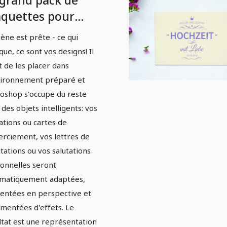
 grand pack de
quettes pour
riages,
cène est prête - ce qui
niversaires et
ue, ce sont vos designs! Il
es - Version 01.
it de les placer dans
vironnement préparé et
oshop s'occupe du reste
 des objets intelligents: vos
tations ou cartes de
rciement, vos lettres de
citations ou vos salutations
onnelles seront
matiquement adaptées,
entées en perspective et
mentées d'effets. Le
ltat est une représentation