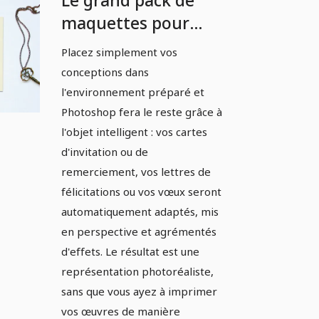
Le grand pack de
maquettes pour
mariages,
Placez simplement vos
anniversaires et
conceptions dans
fêtes - Version 02.
l'environnement préparé et
Photoshop fera le reste grâce à
l'objet intelligent : vos cartes
d'invitation ou de
remerciement, vos lettres de
félicitations ou vos vœux seront
automatiquement adaptés, mis
en perspective et agrémentés
d'effets. Le résultat est une
représentation photoréaliste,
sans que vous ayez à imprimer
vos œuvres de manière