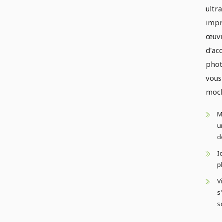
ultra
impr
œuvr
d'ac
phot
vous
moc
M
u
d
I
p
V
s
s