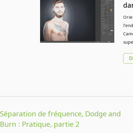
da
loo
Orie
l'end
Came
supe
D
Séparation de fréquence, Dodge and
Burn : Pratique, partie 2