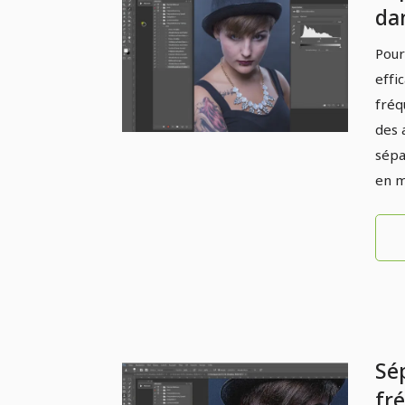
da
cap
Pour
effi
fréq
des 
sépa
en m
Sé
fr