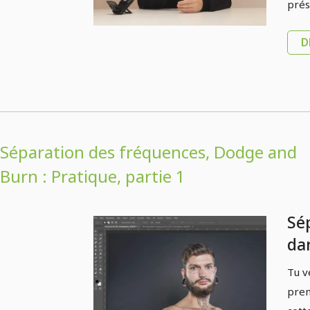
pr
prés
D
Séparation des fréquences, Dodge and
Burn : Pratique, partie 1
Sé
da
Ap
Tu v
prem