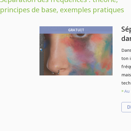
principes de base, exemples pratiques
Sé
GRATUIT
da
fr
Dans
ton 
fréq
mais
tech
Au 
D