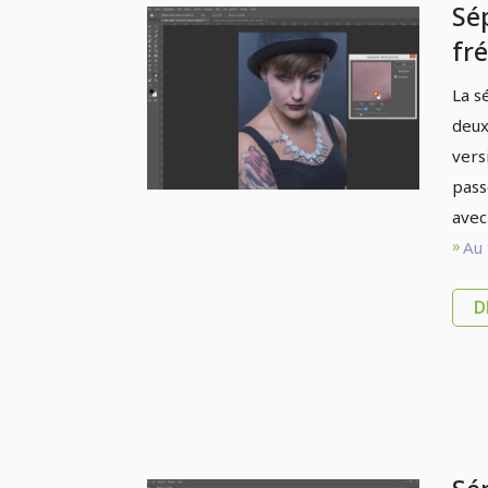
Sé
fr
Ph
La s
Pré
deux
pa
vers
pass
avec
Au 
D