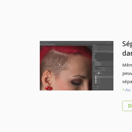
Sé
da
Co
Même
co
peuv
sépa
Au 
D