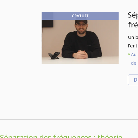
Sé
GRATUIT
fr
Ph
Un b
In
l'en
Au 
de 
D
Séparation des fréquences : théorie,