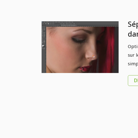
Sé
da
Do
Opti
sur 
simp
D