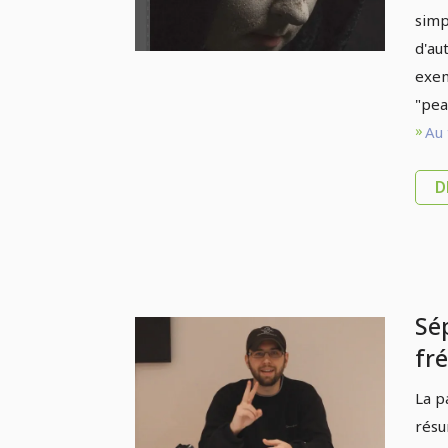
simp
d'au
exem
"pea
Au 
D
Sé
fr
Ph
La p
Tra
résu