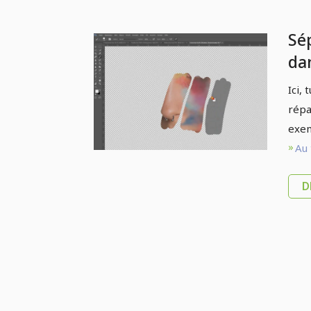
Sé
da
sé
Ici,
(e
répa
exem
Au 
D