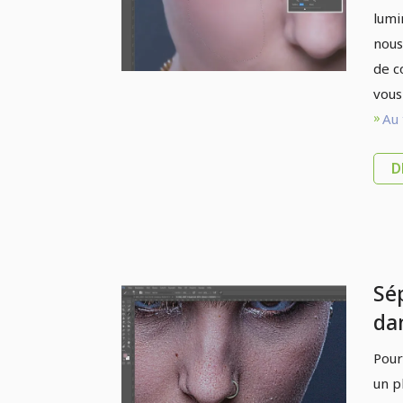
lumi
nous 
de c
vous
Au 
D
Sé
da
st
Pour
d'a
un pl