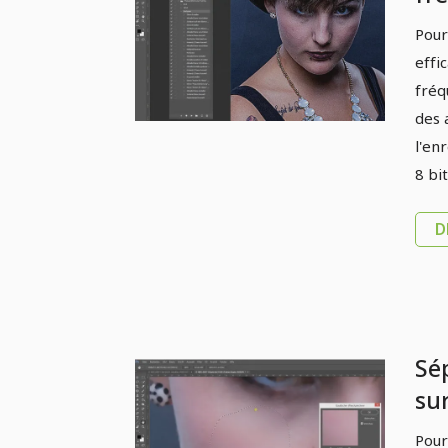
Pho
Pour
pa
effi
fréq
des 
l'en
8 bi
D
Sé
su
15
Pour