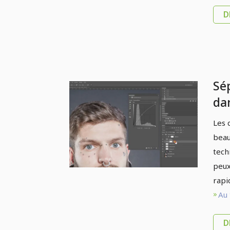
D
Sé
da
Do
Les 
beau
tech
peux
rapi
Au 
D