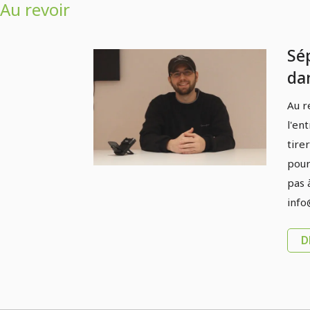
Au revoir
Sé
da
rev
Au r
l'en
tire
pour
pas 
info
D