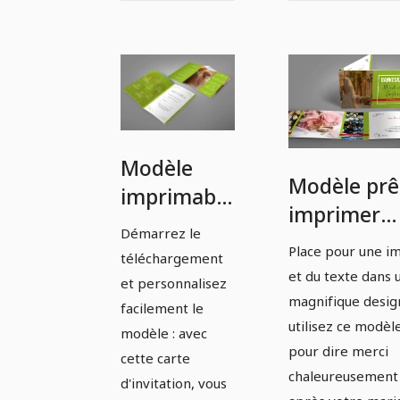
Modèle
Modèle prê
imprimable
imprimer
pour
Démarrez le
pour carte
invitation
Place pour une i
téléchargement
remerciem
et du texte dans 
de mariage
et personnalisez
de mariage
magnifique desig
- Version
facilement le
Version 13
utilisez ce modèl
modèle : avec
13
pour dire merci
cette carte
chaleureusement
d'invitation, vous