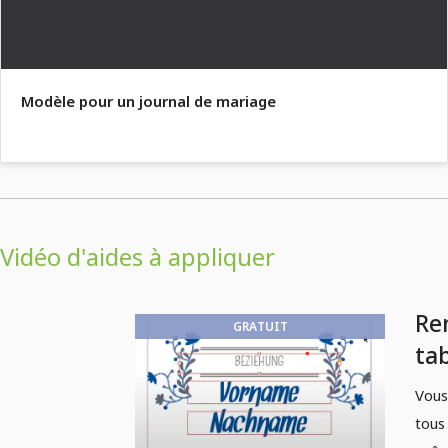
Modèle pour un journal de mariage
Vidéo d'aides à appliquer
Re
GRATUIT
tab
que
Vous
fu
tous