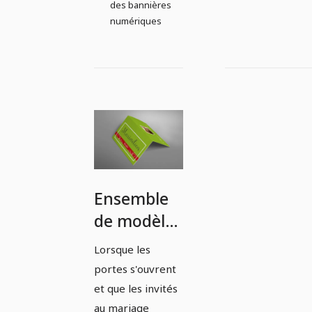
des bannières
numériques
Ensemble
de modèles
: La carte
Lorsque les
de table de
portes s'ouvrent
mariage
et que les invités
parfaite –
au mariage