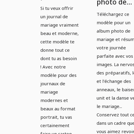
photo de
journal de
Si tu veux offrir
mariage
mariage en
Téléchargez ce
un journal de
parfait -
modèle pour un
format
mariage vraiment
Version 1
album photo de
portrait
beau et moderne,
mariage et résu
cette modèle te
votre journée
donne tout ce
parfaite avec vos
dont tu as besoin
images. La nervos
! Avec notre
des préparatifs, l
modèle pour des
et l'échange des
journaux de
anneaux, le baise
mariage
unit et la danse v
modernes et
le mariage...
beaux au format
Conservez tout c
portrait, tu vas
dans un cadre qu
certainement
vous aimez revoi
faire un carton,