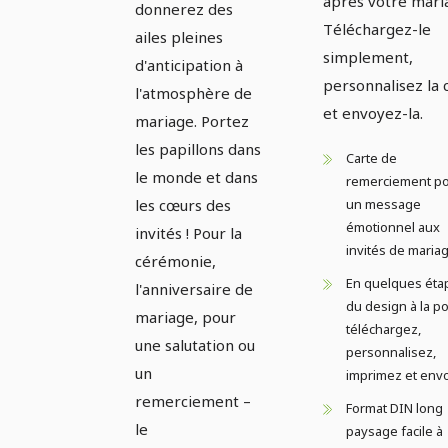
après votre mari
donnerez des
Téléchargez-le
ailes pleines
simplement,
d'anticipation à
personnalisez la 
l'atmosphère de
et envoyez-la.
mariage. Portez
les papillons dans
Carte de
le monde et dans
remerciement p
les cœurs des
un message
émotionnel aux
invités ! Pour la
invités de maria
cérémonie,
En quelques éta
l'anniversaire de
du design à la po
mariage, pour
téléchargez,
une salutation ou
personnalisez,
un
imprimez et env
remerciement –
Format DIN long
le
paysage facile à