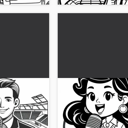
L'annonce de la mi-temps par
speaker de stade – Coloriage
gratuit
 d'un annonceur de stade
Cette image à colorier d'une comment
orier gratuit.
stade invite à des heures de créativit
nant et coloriez-le en
Téléchargez-la gratuitement mainten
commencez à colorier !...