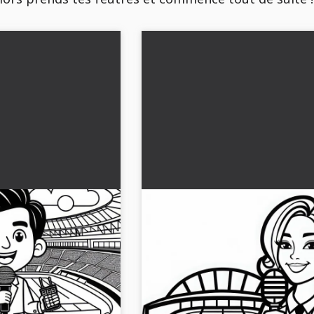
 de l'annonceur de
Modèle de coloriage de la
uit
speakerine de stade simple g
passionnante d'un
Découvrez l'annonceuse du stade da
 de football t'attend.
sa splendeur. Téléchargez le modèle
ant gratuitement et
coloriage gratuit au format JPG et colori