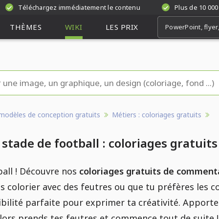
Téléchargez immédiatement le contenu
Plus de 10 000
THÈMES
WIKI
LES PRIX
modèles de conception gratuits
Métiers : coloriages gratuits
tade de football : coloriages gratuits
ball ! Découvre nos
coloriages gratuits de commenta
s colorier avec des feutres ou que tu préfères les co
bilité parfaite pour exprimer ta créativité. Apporte d
lors prends tes feutres et commence tout de suite !