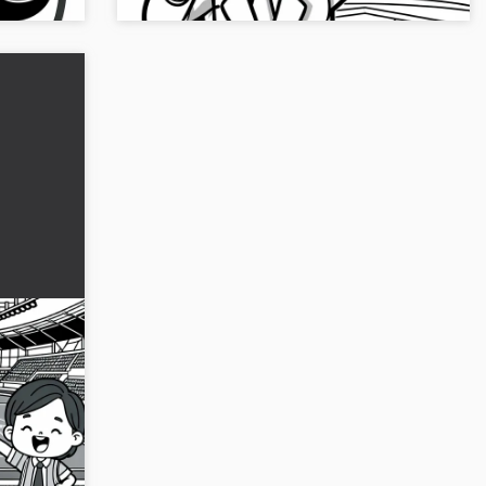
urs de
tuit
r
le
sc...