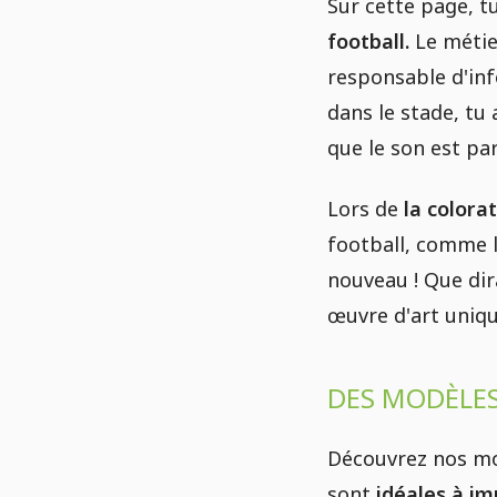
Sur cette page, t
football.
Le métie
responsable d'inf
dans le stade, tu
que le son est pa
Lors de
la colora
football, comme l
nouveau ! Que dir
œuvre d'art uniqu
DES MODÈLES
Découvrez nos mo
sont
idéales à im