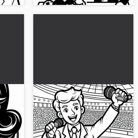
 le
Le speaker du stade commente un
 simple
but avec enthousiasme - Dessin à
colorier gratuit
atrice de
Découvrez le commentateur de stade de
é.
football qui commente un but avec
ant et
enthousiasme. Téléchargez gratuitement le
dessin à colorier !...