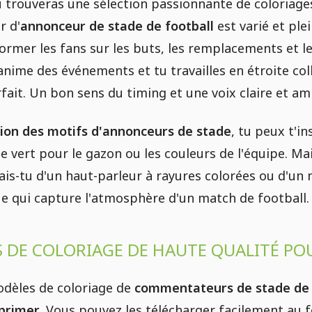
u trouveras une sélection passionnante de coloriag
r d'
annonceur de stade de football
est varié et ple
ormer les fans sur les buts, les remplacements et 
 anime des événements et tu travailles en étroite co
rfait. Un bon sens du timing et une voix claire et am
tion des motifs d'annonceurs de stade
, tu peux t'i
e vert pour le gazon ou les couleurs de l'équipe. Ma
ais-tu d'un haut-parleur à rayures colorées ou d'un m
e qui capture l'atmosphère d'un match de football.
 DE COLORIAGE DE HAUTE QUALITÉ POUR
dèles de coloriage de
commentateurs de stade de fo
primer.
Vous pouvez les télécharger facilement au fo