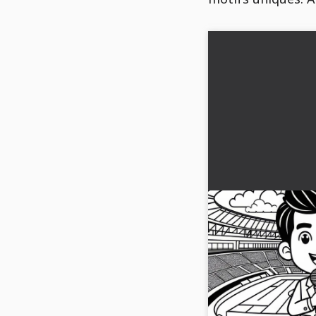
Image à colorier
stade facile grat
Une image à colorier 
commentateur de stade
Télécharge-la mainten
colorie-la en ligne !...