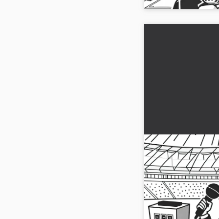
La speakerine du
concours - Dessin
Téléchargez le colori
animatrice de stade. 
maintenant et laissez 
créativité !...