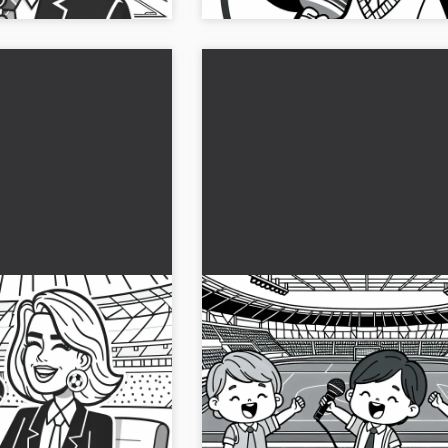
 stade anime un
Enfants comme commentate
 à colorier gratuit
stade – Dessin à colorier gra
age gratuit d'une
Régale-toi avec notre dessin à colorie
Téléchargez-le
représentant des enfants en tant
libre cours à votre
qu'animateurs de stade. Télécharge-
maintenant gratuitement et colorie les 