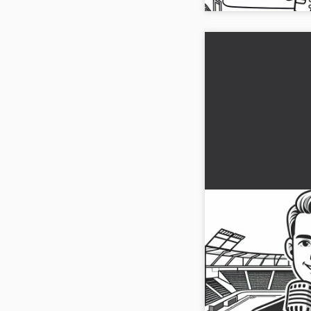
Vivez l'enthousiasme
avec notre dessin à col
Téléchargez-le mainte
ligne !...