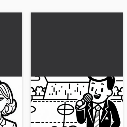
Le speaker du stade annonce la
ratuit
composition des joueurs – Dessin à
colorier gratuit et simple
ns toute
Une image à colorier créative d'un annonceur
 de
de stade est disponible en téléchargement ici.
ez-le !...
Télécharge dès maintenant le modèle de
coloriage gratuitemen...