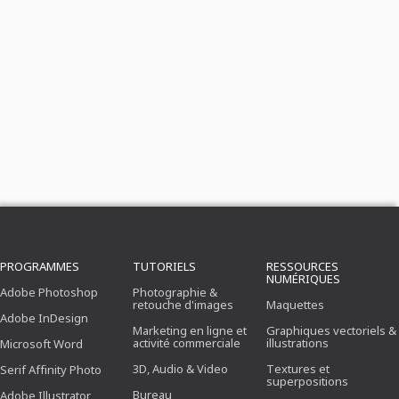
PROGRAMMES
TUTORIELS
RESSOURCES
NUMÉRIQUES
Adobe Photoshop
Photographie &
retouche d'images
Maquettes
Adobe InDesign
Marketing en ligne et
Graphiques vectoriels &
activité commerciale
illustrations
Microsoft Word
3D, Audio & Video
Textures et
Serif Affinity Photo
superpositions
Bureau
Adobe Illustrator