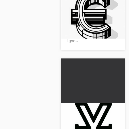
Image à colorier
symbole Euro à
télécharger
Obtiens un dessin à colorier
gratuitement et à
gratuit du symbole euro !
colorier en ligne
Télécharge-le et colorie-le en
ligne...
Dessin à colorier
symbole Yen gratuit
Téléchargez le dessin à