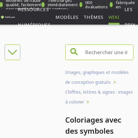
Modèles de haute
Téléchargez
000
fabriquée
qualité, facilement
immédiatement
évaluations
en
personnalisables
RESSOURCES
le contenu
LES
vérifiées
Allemagne
MODÈLES
THÈMES
WIKI
NUMÉRIQUES
PRIX
Images, graphiques et modèles
de conception gratuits
Chiffres, lettres & signes : images
à colorier
Coloriages avec
des symboles