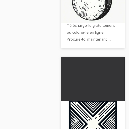
colorier en ligne un
Laisse libre cours à ta
dessin de lune
créativité avec notre dessin à
colorier de la lune !
Télécharge-le gratuitement
ou colorie-le en ligne.
Procure-toi maintenant !...
Image de coloriage
gratuit de symbole de
croix à télécharger
Découvrez cette image à