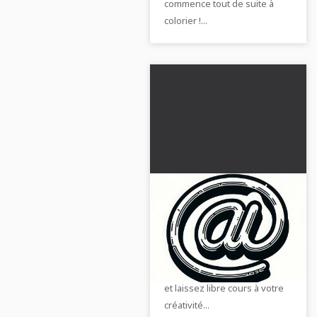
commence tout de suite à
colorier !...
Modèle de coloriage à
arrobase gratuit pour
des heures de
Créez le modèle de coloriage
coloriage créatif
attrayant de l'arobase !
Téléchargez l'image gratuite
et laissez libre cours à votre
créativité...