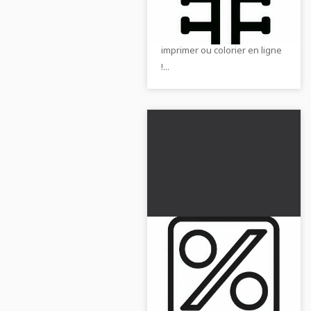
colorier gratuit avec le
symbole du yen. Parfait pour
imprimer ou colorier en ligne
!...
Dessin à colorier
gratuit avec le signe
de pourcentage
Télécharge l'image à colorier
de haute qualité avec le signe