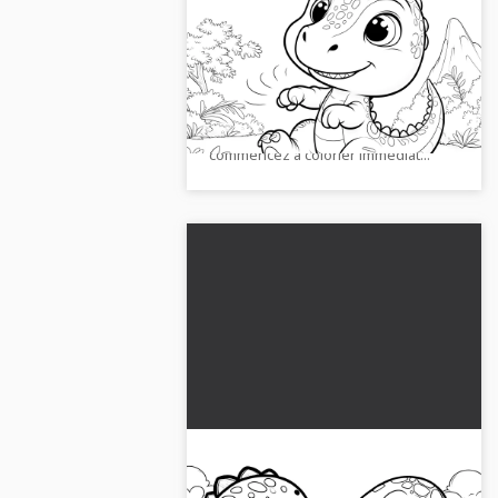
dans la vallée verte
(coloriage)
Émerveillez-vous devant cette image
de dinosaure à colorier avec un
décor majestueux. Obtenez le
téléchargement gratuit et
commencez à colorier immédiat...
Dinosaures mignons en train
de se battre : image à