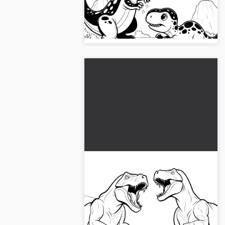
dinosaures : super à colorier et
téléchargement gratuit possible.
Téléchargez maintenant l'image !...
Les T-rex combattent : une
impressionnante image à
colorier de dinosaure
Des dinosaures excitants en train de
se battre, idéal pour colorier.
Téléchargez dès maintenant l'image