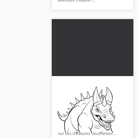
Tricératops brutal :
coloriage gratuit
Plonge dans le monde des
dinosaures ! Télécharge
gratuitement cette image à colorier
détaillée et découvre-en davantage
sur ces créatures fascinantes...