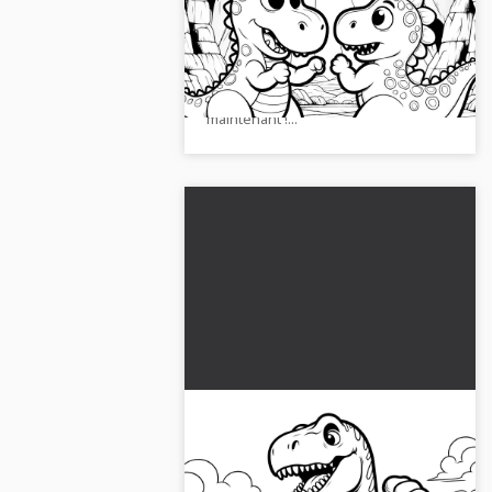
image à colorier gratuite
Découvrez une image de dinosaure
à colorier gratuitement avec deux
dinosaures mignons. Aucune
inscription nécessaire. Prenez-le
maintenant !...
Tyrannosaure combattant :
coloriage gratuit
Découvrez d'excitants dinosaures