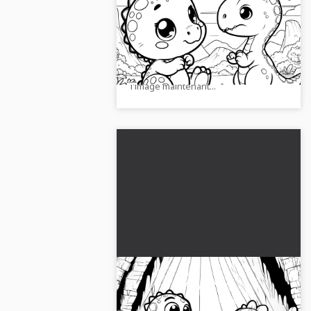
colorier gratuite
Découvrez une image amusante de
dinosaure à colorier en haute
résolution. Il vous suffit de la
télécharger et de la colorier. Obtenez
l'image maintenant...
Deux petits dinosaures se
battent dans une grotte :