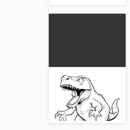
Dinosaure en colère :
téléchargez gratuitement le
coloriage
Laissez les dinosaures prendre vie
avec notre image à colorier gratuite !
Aucune inscription requise.
Téléchargez maintenant !...