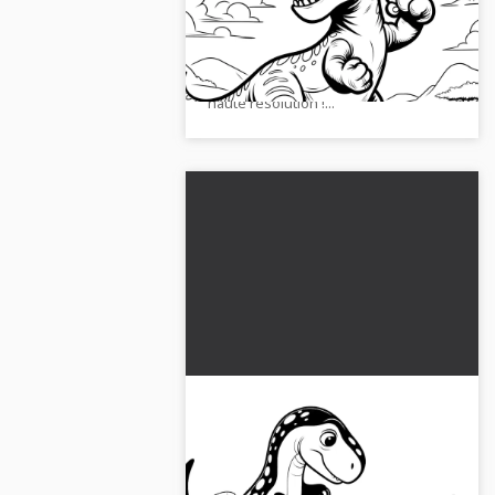
combattant dans des paysages
magnifiques. Téléchargez dès
maintenant gratuitement l'image en
haute résolution !...
Deux dinosaures se battent
dans la nature : image à
colorier
Plongez dans le monde des