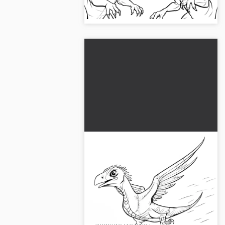
gratuite au format JPG !...
Ptérosaure en piqué :
imprimer et colorier l'image
Plonge dans le monde des
ptérosaures avec ce dessin à
colorier détaillé. Télécharge-le
gratuitement et commence ton
aventure créative !...