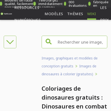
Modèles de haute
Téléchargez
000
fabriquée
qualité, facilement
immédiatement
évaluations
en
personnalisables
RESSOURCES
le contenu
LES
vérifiées
Allemagne
MODÈLES
THÈMES
WIKI
NUMÉRIQUES
PRIX
Images, graphiques et modèles de
conception gratuits
Images de
dinosaures à colorier (gratuites)
Coloriages de
dinosaures gratuits :
Dinosaures en combat