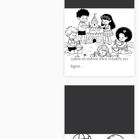
Les enfants
construisent un
château de sable
Fais plaisir à ton petit avec ce
imaginatif sur la plage -
dessin à colorier ! Les enfants
Téléchargez le modèle
peuvent colorier le château de
à colorier gratuitement
sable et même être créatifs en
ligne....