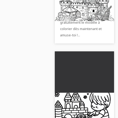
des drapeaux dans le
Colorie le grand château de
bac à sable - Dessin à
sable avec des tours et des
colorier gratuit
drapeaux. Télécharge
gratuitement le modèle à
colorier dès maintenant et
amuse-toi !...
L'enfant façonne de
belles figurines en
sable dans le bac à
Créez des sculptures de sable