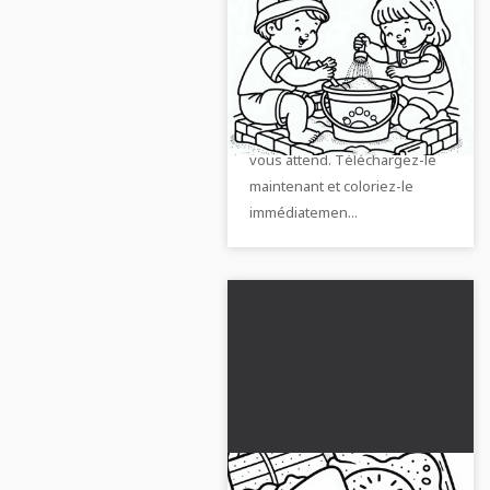
Les enfants
remplissent des seaux
de sable dans le bac à
Pause créative avec les
sable - image à colorier
enfants dans le bac à sable –
gratuite
notre dessin à colorier gratuit
vous attend. Téléchargez-le
maintenant et coloriez-le
immédiatemen...
Pelle et moule dans le