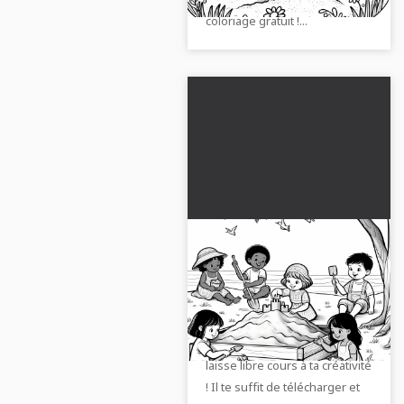
coloriage gratuit !...
Parc de jeu avec des
enfants qui jouent -
Dessin à colorier
Télécharge ton dessin à
gratuit
colorier gratuit avec des
enfants dans le bac à sable et
laisse libre cours à ta créativité
! Il te suffit de télécharger et