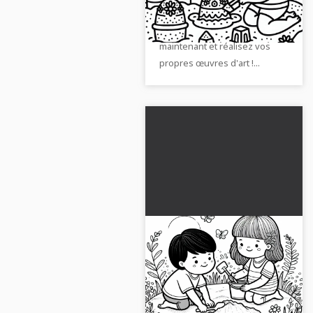
sable - Dessin à colorier
créatives avec notre coloriage
gratuit
gratuit. Téléchargez-le
maintenant et réalisez vos
propres œuvres d'art !...
Les enfants creusent
un trou dans le bac à
sable - modèle de
De jouer dans le bac à sable à
coloriage gratuit
ton œuvre d'art – télécharge
maintenant le modèle de