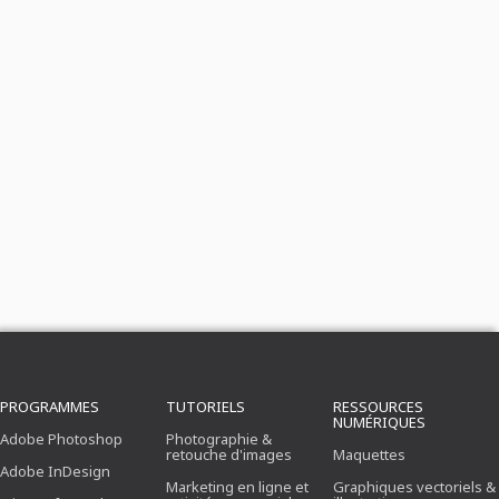
PROGRAMMES
TUTORIELS
RESSOURCES
NUMÉRIQUES
Adobe Photoshop
Photographie &
retouche d'images
Maquettes
Adobe InDesign
Marketing en ligne et
Graphiques vectoriels &