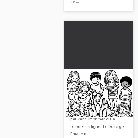
de ...
Les enfants décorent
leur château de sable
avec des coquillages et
Crée des châteaux de sable
des pierres - Image à
créatifs avec notre image à
colorier gratuite
colorier gratuite. Les enfants
peuvent l’imprimer ou la
colorier en ligne. Télécharge
l’image mai...