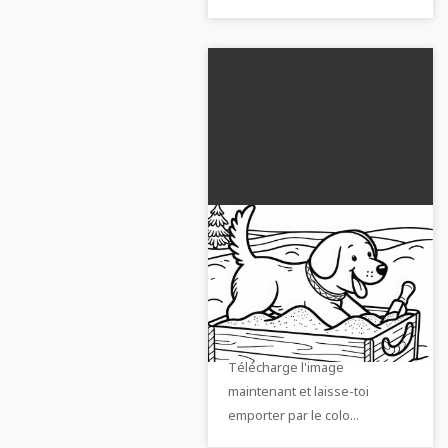
Un chien creuse
joyeusement dans le
bac à sable - Modèle de
Régale-toi avec un dessin à
coloriage gratuit
colorier gratuit représentant
un chien dans un bac à sable.
Télécharge l'image
maintenant et laisse-toi
emporter par le colo...