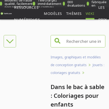
Modèles de haute
Téléchargez
000
fabriquée
qualité, facilement
immédiatement
évaluations
en
personnalisables
RESSOURCES
le contenu
LES
vérifiées
Allemagne
MODÈLES
THÈMES
WIKI
NUMÉRIQUES
PRIX
Images, graphiques et modèles
de conception gratuits
Jouets :
coloriages gratuits
Dans le bac à sable
: Coloriages pour
enfants