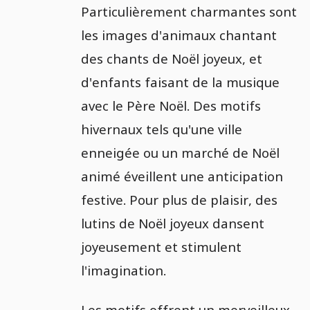
Particulièrement charmantes sont
les images d'animaux chantant
des chants de Noël joyeux, et
d'enfants faisant de la musique
avec le Père Noël. Des motifs
hivernaux tels qu'une ville
enneigée ou un marché de Noël
animé éveillent une anticipation
festive. Pour plus de plaisir, des
lutins de Noël joyeux dansent
joyeusement et stimulent
l'imagination.
Les motifs offrent un merveilleux