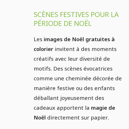
SCÈNES FESTIVES POUR LA
PÉRIODE DE NOËL
Les
images de Noël gratuites à
colorier
invitent à des moments
créatifs avec leur diversité de
motifs. Des scènes évocatrices
comme une cheminée décorée de
manière festive ou des enfants
déballant joyeusement des
cadeaux apportent la
magie de
Noël
directement sur papier.