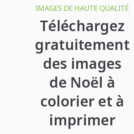
IMAGES DE HAUTE QUALITÉ
Téléchargez
gratuitement
des images
de Noël à
colorier et à
imprimer