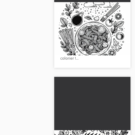
Image à colorier de pâtes
en plat principal –
Téléchargement gratuit
Le dessin à colorier montre de
délicieuses pâtes en plat principal.
Télécharge maintenant l'image
gratuitement et commence à
colorier !...