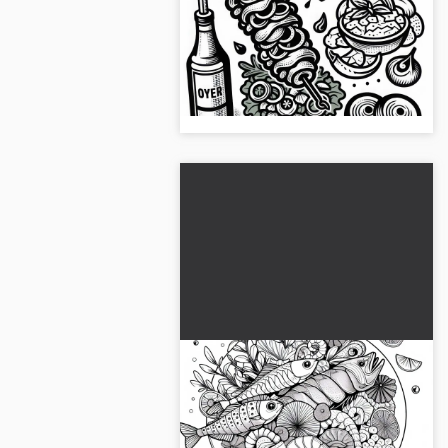
Télécharge ce modèle de
coloriage gratuit d'un kebab en plat
principal. Une pause créative
garantie !...
Fruits de mer en plat
principal - Dessin à colorier
gratuit
Laisse ta créativité s'épanouir avec