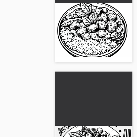
Curry en plat principal
modèle à colorier gratuit
Crée ta propre page à colorier
Curry ! Télécharge maintenant
l'image gratuite et colorie-la en
ligne....
Agneau en plat principal