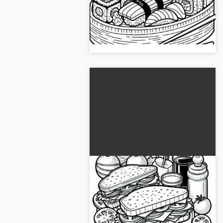
Dessins à colorier de sushi en plat
principal. Télécharge l'image
gratuitement et découvre
beaucoup de créativité !...
Dessins à colorier gratuits
de sandwichs en plat
principal
Téléchargez le modèle de
coloriage de sandwich gratuit pour