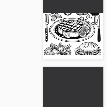
Steaks en plat principal
coloriage gratuit
Crée ton propre motif de steak !
Télécharge gratuitement le dessin
à colorier et commence tout de
suite !...