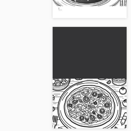
laissez libre cours à votre créativité
!...
Pizza en plat principal :
Télécharger gratuitement
un coloriage
Ne rate pas le délicieux coloriage
de pizza ! Télécharge gratuitement
l'image et découvre ta créativité....