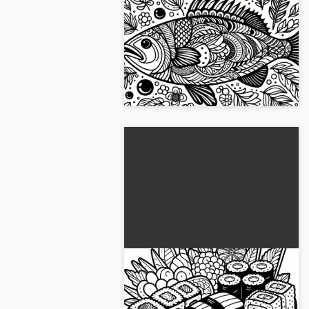
Poisson en plat principal -
Modèle à colorier gratuit
Profitez du coloriage gratuit d'un
plat de poisson et téléchargez
l'image maintenant !...
Sushi en plat principal -
Télécharger gratuitement
un modèle à colorier