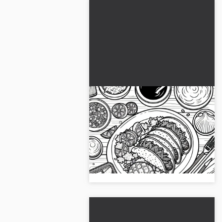
Tacos comme plat principal
Image à colorier gratuite
Obtiens une image à colorier
gratuite de délicieux tacos en plat
principal. Télécharge-la maintenant
et commence ton projet créatif !...