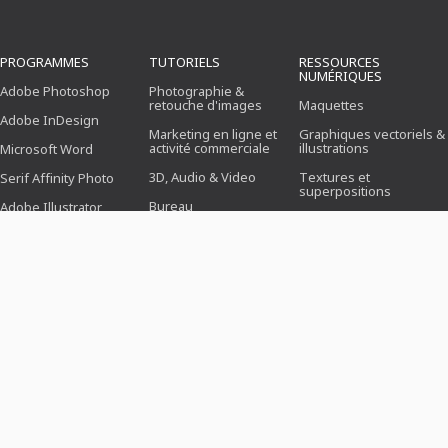
PROGRAMMES
TUTORIELS
RESSOURCES
NUMÉRIQUES
Adobe Photoshop
Photographie &
retouche d'images
Maquettes
Adobe InDesign
Marketing en ligne et
Graphiques vectoriels &
activité commerciale
illustrations
Microsoft Word
3D, Audio & Video
Textures et
Serif Affinity Photo
superpositions
Bureau
Adobe Illustrator
3D, Vidéo & Animation
Design (Illustration,
Adobe After Effects
Mise en page &
Pinceaux
Impression)
Serif Affinity Publisher
Préréglages
Webdesign, CMS &
Développement
Actions Photoshop
KI & Tendances
Icône
MODÈLES
THÈMES
SECTEURS
Modèles de candidature
Business, Marketing &
Pour les photographes
Vente
Cartes de salutation et
Pour les gestionnaires
d'invitation
Fêtes & événements
de médias sociaux