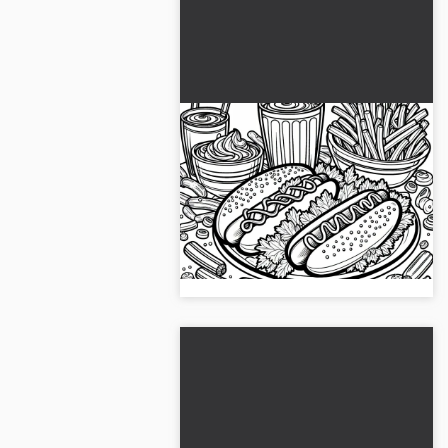
Coloriage gratuit de hot
dogs en plat principal
Crée ton propre coloriage de hot-
dogs en plat principal. Télécharge
gratuitement le modèle de
coloriage !...