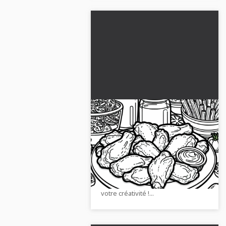
Ailes de poulet en plat
principal - Modèle à
colorier gratuit
Téléchargez le modèle de
coloriage gratuit de Chicken Wings
en plat principal. Téléchargez-le
maintenant et laissez libre cours à
votre créativité !...