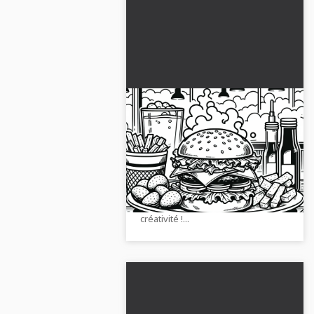
Burger en plat principal
Dessin à colorier Gratuit
Téléchargez gratuitement le
dessin à colorier d'un hamburger
en plat principal. Téléchargez
maintenant et laissez parler votre
créativité !...