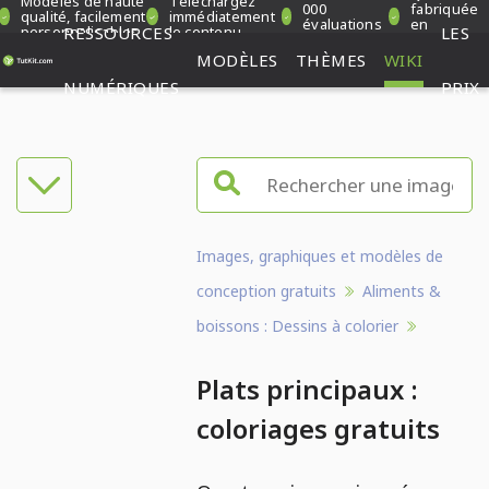
Modèles de haute
Téléchargez
000
fabriquée
qualité, facilement
immédiatement
évaluations
en
personnalisables
RESSOURCES
le contenu
LES
vérifiées
Allemagne
MODÈLES
THÈMES
WIKI
NUMÉRIQUES
PRIX
Images, graphiques et modèles de
conception gratuits
Aliments &
boissons : Dessins à colorier
Plats principaux :
coloriages gratuits