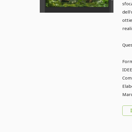
in
sfoca
la 
dell
otti
del
reali
Quest
Form
IDEE
Comp
Elab
Marc