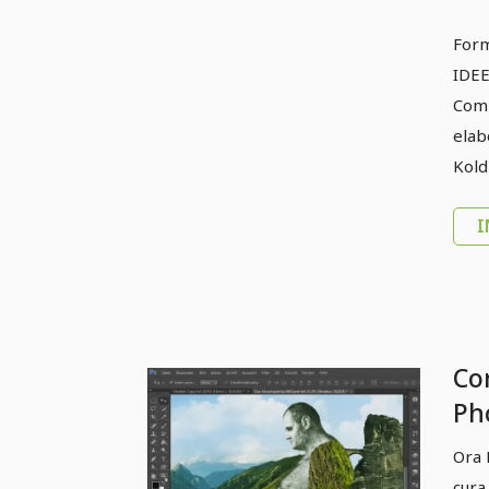
Form
IDEE
Comp
elab
Kold
I
Co
Pho
sca
Ora 
Pos
cura