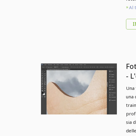
Al 
I
Fo
- L
Pa
Una 
pr
una 
trai
prof
sia 
dell