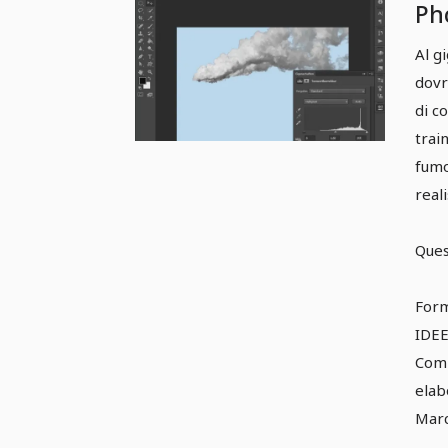
Pho
sca
Al g
Cre
dovr
ada
di c
nu
trai
fumo
real
Ques
Form
IDEE
Comp
elab
Marc