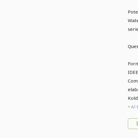
Potet
Wate
serie
Ques
Form
IDE
Comp
elab
Kold
Al 