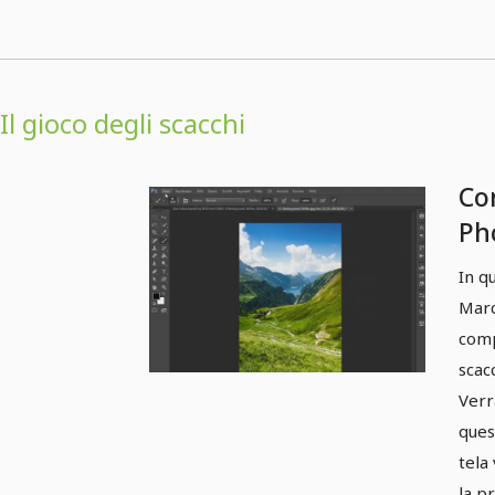
Il gioco degli scacchi
Co
Pho
sca
In q
In
Marc
pr
comp
po
scac
Verr
pr
ques
tela
la p