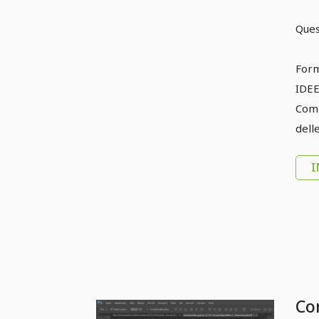
Ques
Form
IDEE
Comp
dell
I
Co