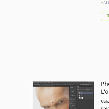
Al 
I
Ph
L'o
Pa
Util
po
prep