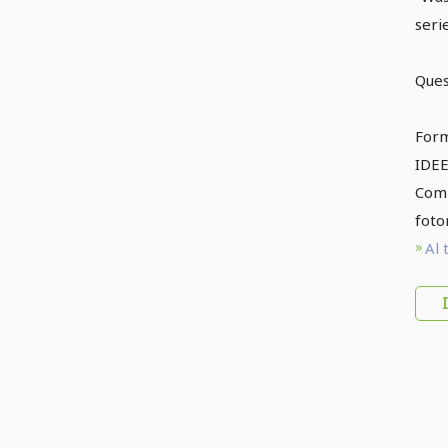
serie
Quest
Form
IDE
Comp
foto
Al 