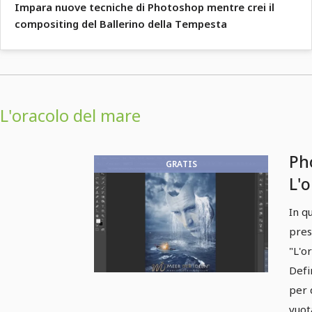
Impara nuove tecniche di Photoshop mentre crei il
compositing del Ballerino della Tempesta
L'oracolo del mare
Ph
GRATIS
L'o
Pa
In q
co
pres
del
"L'o
Defi
per 
vuot