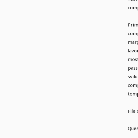
comp
Prim
comp
marg
lavo
most
pass
svil
comp
temp
File 
Ques