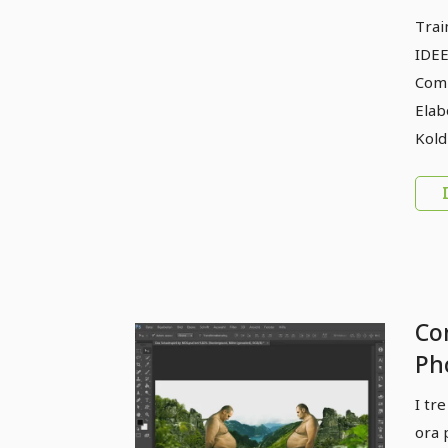
Trai
IDEE
Comp
Elab
Kold
Co
Pho
sca
I tr
Pos
ora 