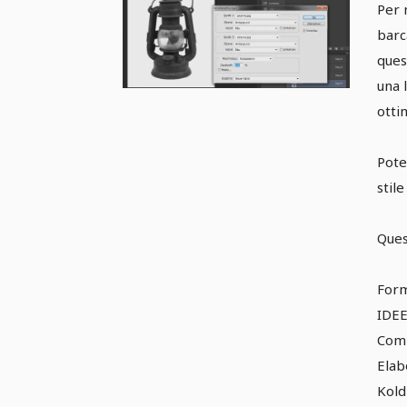
mar
Per 
de
barc
ques
una 
otti
Pote
stile
Ques
Form
IDE
Comp
Elab
Kold