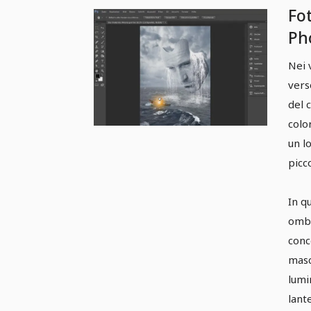
Fo
Ph
ma
Nei 
del
vers
om
del 
colo
un l
picc
In q
ombr
conc
masc
lumi
lant