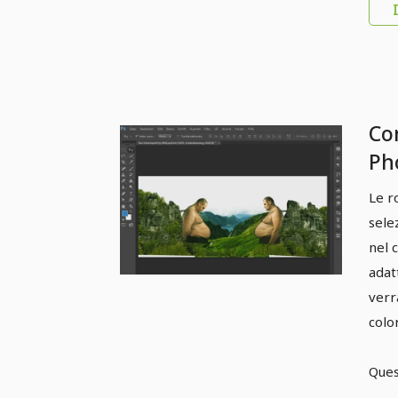
Co
Pho
sca
Le r
Pos
sele
ma
nel 
ton
adat
verr
de
colo
Ques