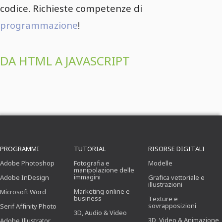
codice. Richieste competenze di
programmazione
!
DA HTML A JAVASCRIPT
PROGRAMMI
TUTORIAL
RISORSE DIGITALI
Adobe Photoshop
Fotografia e
Modelle
manipolazione delle
immagini
Adobe InDesign
Grafica vettoriale e
illustrazioni
Marketing online e
Microsoft Word
business
Texture e
sovrapposizioni
Serif Affinity Photo
3D, Audio & Video
3D, Video & Animazione
Adobe Illustrator