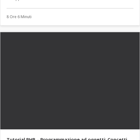
8 Ore 6 Minuti
Tutorial PHP – Programmazione ad oggetti: Concetti