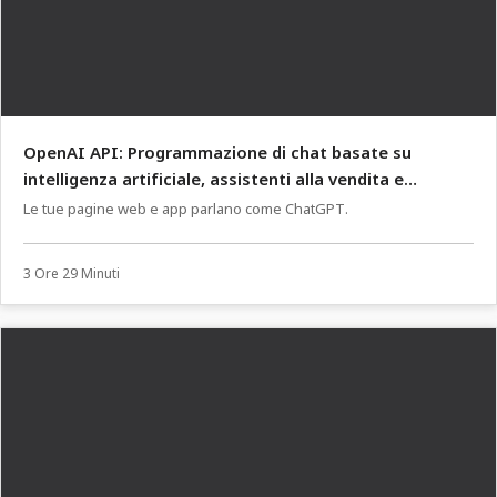
OpenAI API: Programmazione di chat basate su
intelligenza artificiale, assistenti alla vendita e
avventure testuali.
Le tue pagine web e app parlano come ChatGPT.
3 Ore 29 Minuti