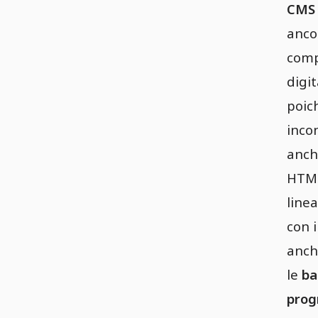
CMS
anco
com
digi
poic
inco
anch
HTML
linea
con i
anch
le
ba
prog