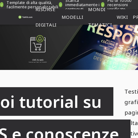
Scarica
Più di 10.000
Template di alta qualità,
immediatamente i
recensioni
facilmente personalizzabili
RISORSE
contenuti
MONDI
verificate
MODELLI
WIKI
P
DIGITALI
TEMATICI
CMS & web
Contenuto per il web - hai il controllo!
Testi
oi tutorial su 
grafi
pagi
volta
 e conoscenze 
attiv