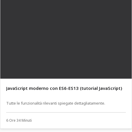
JavaScript moderno con ES6-ES13 (tutorial JavaScript)
Tutte le funzionalità rilevanti spiegate dettagliatamente.
6 Ore 34 Minuti