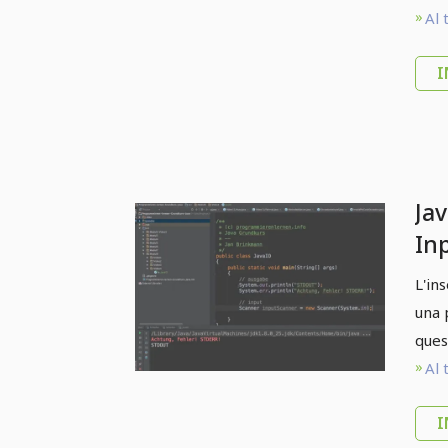
Al 
I
Jav
In
L'in
una 
ques
Al 
I