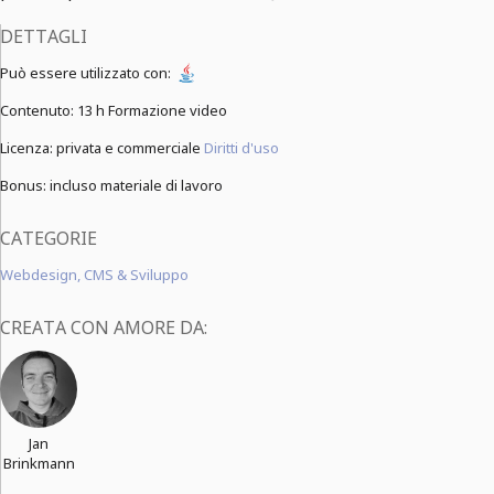
DETTAGLI
Può essere utilizzato con:
Contenuto:
13 h Formazione video
Licenza: privata e commerciale
Diritti d'uso
Bonus: incluso materiale di lavoro
CATEGORIE
Webdesign, CMS & Sviluppo
CREATA CON AMORE DA:
Jan
Brinkmann