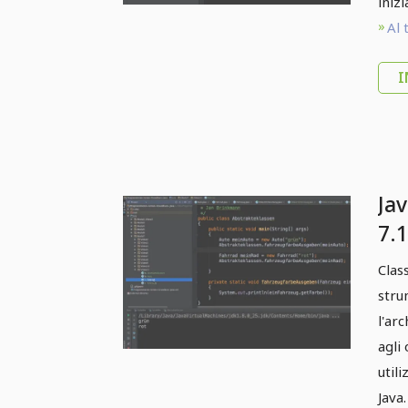
iniz
Al 
I
Jav
7.1
ast
Clas
stru
l'ar
agli
util
Java.