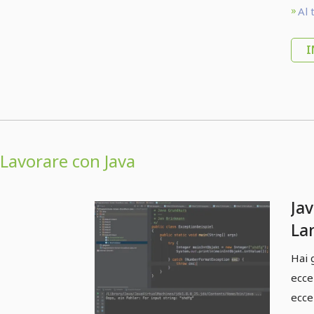
Al 
I
Lavorare con Java
Jav
La
Hai 
ecce
ecce