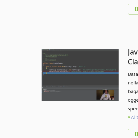
I
Jav
Cla
var
Basa
nell
baga
ogge
speci
Al 
I