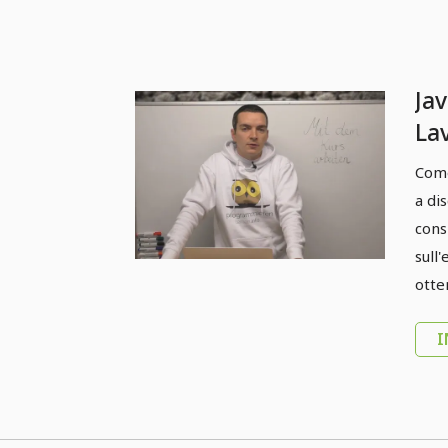
Jav
Lav
Come
a di
cons
sull
otte
I