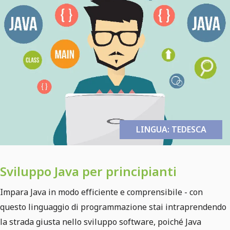
LINGUA: TEDESCA
Sviluppo Java per principianti
Impara Java in modo efficiente e comprensibile - con
questo linguaggio di programmazione stai intraprendendo
la strada giusta nello sviluppo software, poiché Java