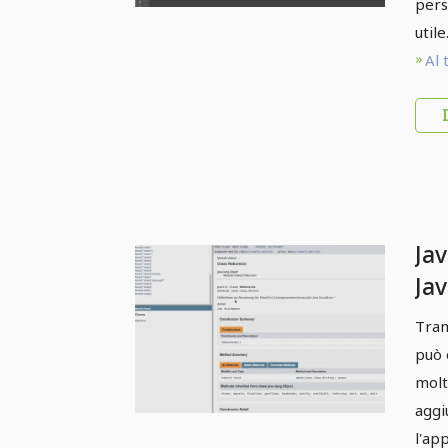
pers
utile
Al 
Jav
Jav
Tram
può 
molt
aggi
l'ap