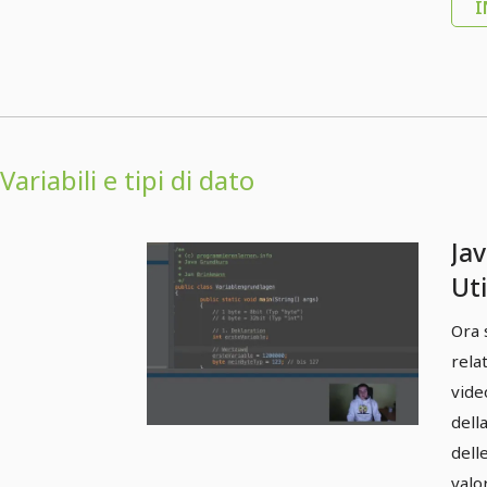
I
Variabili e tipi di dato
Jav
Uti
(Pa
Ora 
relat
video
dell
dell
valor