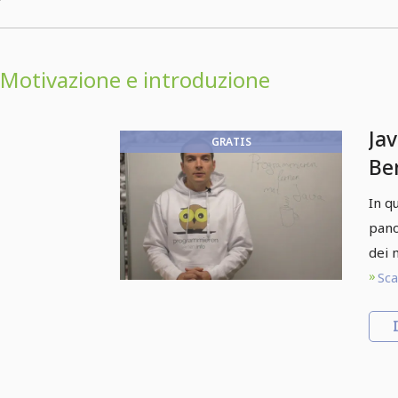
Motivazione e introduzione
Jav
GRATIS
Be
In q
pano
dei 
Sca