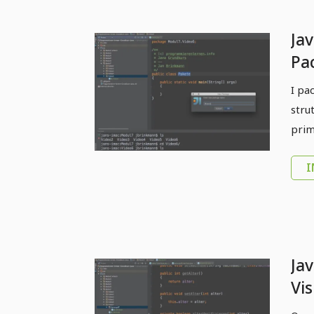
Jav
Pac
I pac
stru
prim
I
Jav
Vis
& C