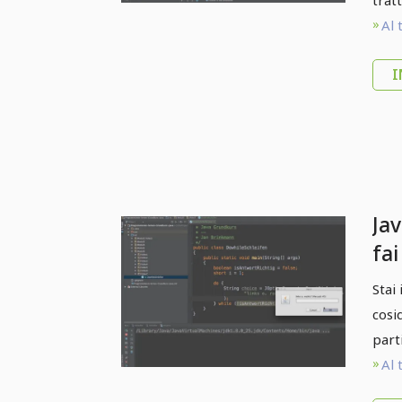
tratt
Al 
I
Jav
fai
Stai
cosi
part
Al 