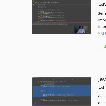
La
con
Senz
impe
inte
Al 
I
Jav
La 
Con 
dell