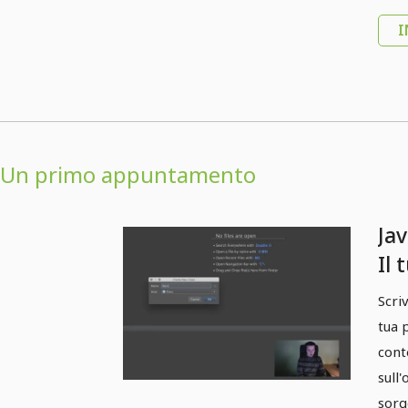
I
Un primo appuntamento
Jav
Il
Scri
tua 
cont
sull
sorg