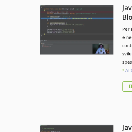
Jav
Blo
di 
Per 
(Pa
è ne
conte
svil
spes
Al 
I
Jav