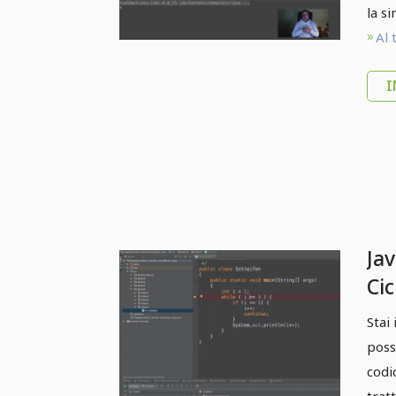
la si
Al 
I
Jav
Cic
im
Stai
whi
poss
codic