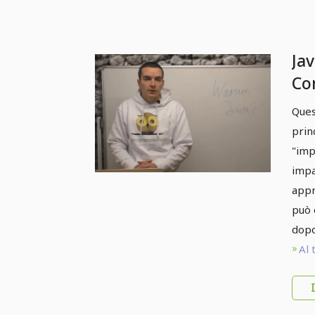
Jav
Co
pr
Ques
prin
"imp
impa
appr
può 
dop
Al 