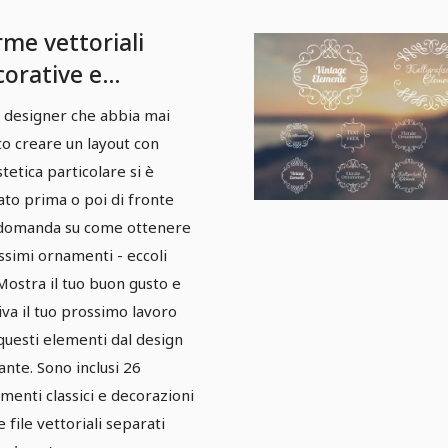
rme vettoriali
corative e
namenti -
 designer che abbia mai
cchetto 03
to creare un layout con
stetica particolare si è
ato prima o poi di fronte
 domanda su come ottenere
issimi ornamenti - eccoli
 Mostra il tuo buon gusto e
iva il tuo prossimo lavoro
questi elementi dal design
ante. Sono inclusi 26
menti classici e decorazioni
 file vettoriali separati