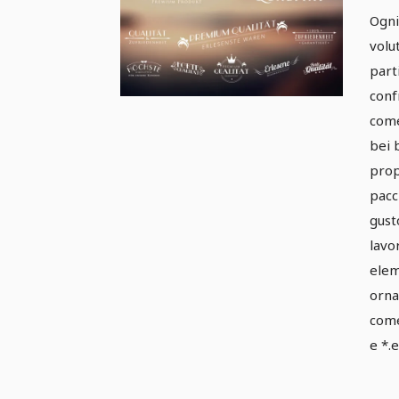
or
Ogni
Pa
volu
part
conf
come
bei 
prop
pacc
gust
lavo
elem
orna
come 
e *.e