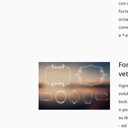
con 
fort
orna
come 
e *.e
Fo
vet
or
Ogni
Pa
volu
look
o po
su d
- ed