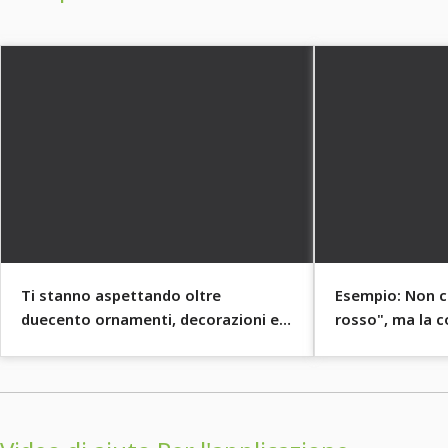
Ti stanno aspettando oltre
Esempio: Non co
duecento ornamenti, decorazioni e
rosso", ma la 
altre forme vettoriali.
generale decora