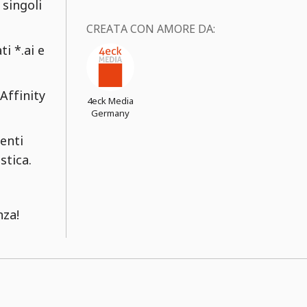
 singoli
CREATA CON AMORE DA:
i *.ai e
Affinity
4eck Media
Germany
menti
stica.
nza!