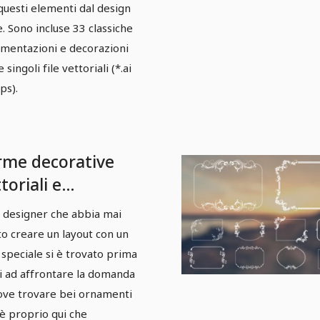
questi elementi dal design
e. Sono incluse 33 classiche
mentazioni e decorazioni
singoli file vettoriali (*.ai
ps).
rme decorative
toriali e
namenti -
 designer che abbia mai
cchetto 07
to creare un layout con un
 speciale si è trovato prima
i ad affrontare la domanda
ove trovare bei ornamenti
 è proprio qui che