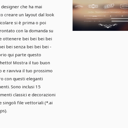
namenti -
 designer che ha mai
cchetto 01
to creare un layout dal look
icolare si è prima o poi
rontato con la domanda su
 ottenere bei bei bei bei
bei bei senza bei bei bei -
rio qui parte questo
hetto! Mostra il tuo buon
o e ravviva il tuo prossimo
ro con questi eleganti
enti. Sono inclusi 15
menti classici e decorazioni
singoli file vettoriali (*.ai
ps).