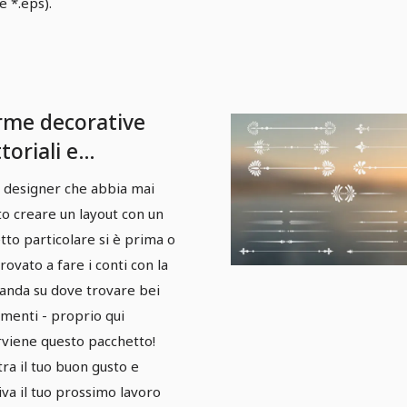
 e *.eps).
rme decorative
toriali e
namenti -
 designer che abbia mai
cchetto 05
to creare un layout con un
tto particolare si è prima o
trovato a fare i conti con la
nda su dove trovare bei
menti - proprio qui
rviene questo pacchetto!
ra il tuo buon gusto e
iva il tuo prossimo lavoro