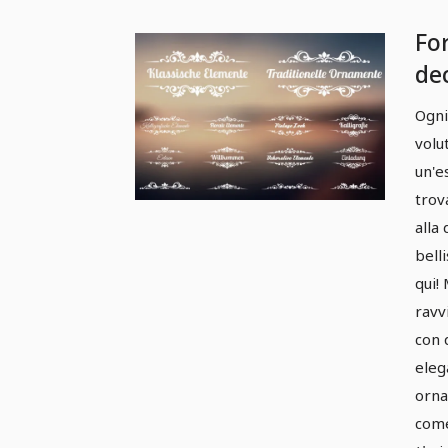
Fo
de
or
Ogni
Pa
volu
un'e
trov
alla
bell
qui!
ravv
con 
eleg
orna
come