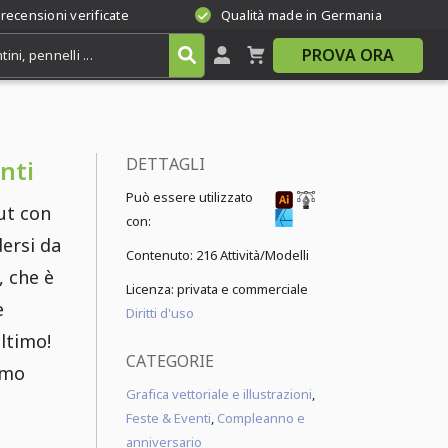
 recensioni verificate
Qualità made in Germania
PROVA ORA
DETTAGLI
nti
Può essere utilizzato
ut con
con:
dersi da
Contenuto:
216 Attività/Modelli
, che è
Licenza: privata e commerciale
e
Diritti d'uso
ltimo!
CATEGORIE
imo
Grafica vettoriale e illustrazioni
,
Feste & Eventi
,
Compleanno e
anniversario