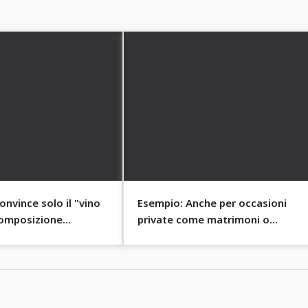
nvince solo il "vino
Esempio: Anche per occasioni
composizione
private come matrimoni o
ta e lo stile.
compleanni, gli ornamenti sono
perfetti.