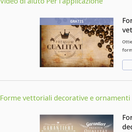
Video di aiuto Per l'applicazione
Fo
GRATIS
ve
Otti
form
Forme vettoriali decorative e ornamenti
Fo
de