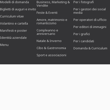
Modelli di domanda
Business, Marketing &
Per i fotografi
Vendite
Biglietti di auguri e invito
Per i gestori dei social
Feste & Eventi
media
Curriculum vitae
Amore, matrimonio e
Per operatori di ufficio
romanticismo
Volantino e cartella
Per editori di immagini
Compleanno e
Manifesti e poster
anniversario
Per i grafici
Identità aziendale
Natale & Inverno
Per i candidati
Menu
Cibo & Gastronomia
Domanda & Curriculum
Sport e associazioni
PREZZI E
AIUTO E
Se avete
domande,
MODELLI
SUPPORTO
possiamo
Per scopi
FAQ/Centro assistenza
aiutarvi.
professionali
Pagamento e
Chiamateci:
Per liberi
spedizione
+49 3991 7787032
professionisti
Revoca contratto/ordine