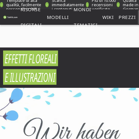
Template di alta
Scarica
Più di 10.000
Qualità
qualità, facilmente
immediatamente
recensioni
made in
personalizzabili
RISORSE
i contenuti
MONDI
verificate
German
MODELLI
WIKI
PREZZI
DIGITALI
TEMATICI
EFFETTI FLOREALI
E ILLUSTRAZIONI