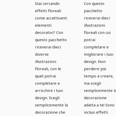
illustrazioni
floreali
Stai cercando
Con questo
vettoriali -
basati su
effetti floreali
pacchetto
Pacchetto
vettori -
come accattivanti
riceverai dieci
3
Pacchetto
elementi
illustrazioni
decorativi? Con
floreali con cui
4
questo pacchetto
potrai
riceverai dieci
completare e
diverse
migliorare i tuoi
illustrazioni
design. Non
floreali, con le
perdere più
quali potrai
tempo a creare,
completare e
ma scegli
arricchire i tuoi
semplicemente l
design. Scegli
decorazione
semplicemente la
adatta a te! Sono
decorazione che
inclusi effetti