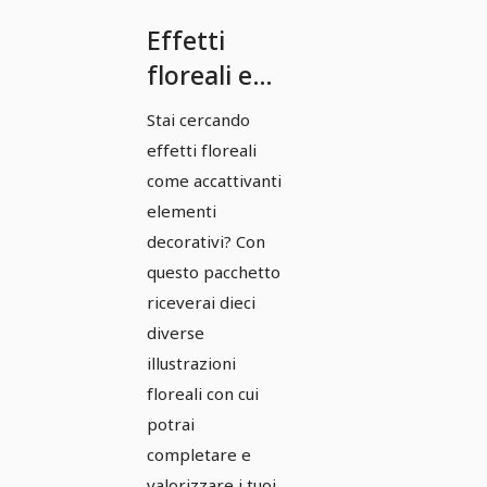
Effetti
floreali e
illustrazioni
Stai cercando
vettoriali -
effetti floreali
Pacchetto
come accattivanti
5
elementi
decorativi? Con
questo pacchetto
riceverai dieci
diverse
illustrazioni
floreali con cui
potrai
completare e
valorizzare i tuoi