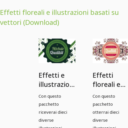
Effetti floreali e illustrazioni basati su
vettori (Download)
Effetti e
Effetti
illustrazioni
floreali e
floreali
illustrazion
Con questo
Con questo
vettoriali -
vettoriali -
pacchetto
pacchetto
Pacchetto
Pacchetto
riceverai dieci
otterrai dieci
1
2
diverse
diverse