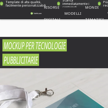
Scarica
Template di alta qualità,
Più
immediatamente i
facilmente personalizzabili
rec
RISORSE
contenuti
MONDI
MODELLI
DIGITALI
TEMATICI
MOCKUP PER TECNOLOGIE
PUBBLICITARIE