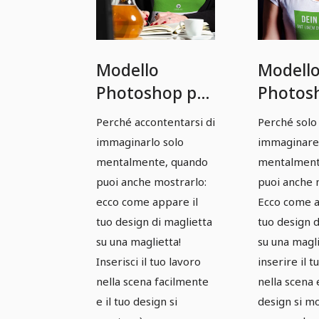
Modello
Modell
Photoshop per
Photos
abbigliamento:
mockup
Perché accontentarsi di
Perché solo
maglietta,
abbigli
immaginarlo solo
immaginare
donna a una
magliet
mentalmente, quando
mentalment
scrivania
donna -
puoi anche mostrarlo:
puoi anche 
ecco come appare il
Ecco come a
version
tuo design di maglietta
tuo design d
su una maglietta!
su una magli
Inserisci il tuo lavoro
inserire il 
nella scena facilmente
nella scena e
e il tuo design si
design si m