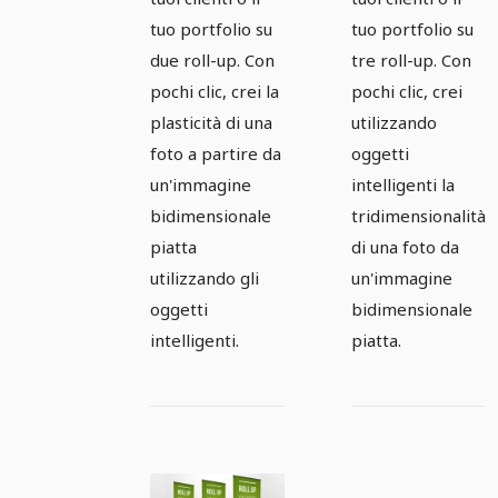
formato
formato
tuo portfolio su
tuo portfolio su
850mm x
850mm x
due roll-up. Con
tre roll-up. Con
2200mm
2200mm
pochi clic, crei la
pochi clic, crei
plasticità di una
utilizzando
foto a partire da
oggetti
un'immagine
intelligenti la
bidimensionale
tridimensionalità
piatta
di una foto da
utilizzando gli
un'immagine
oggetti
bidimensionale
intelligenti.
piatta.