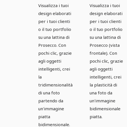
Photoshop
per una
Visualizza i tuoi
Visualizza i tuoi
per una
lattina di
design elaborati
design elaborati
lattina di
Prosecco -
per i tuoi clienti
per i tuoi clienti
Prosecco -
Versione 2
o il tuo portfolio
o il tuo portfolio
su una lattina di
su una lattina di
Versione 1
Prosecco. Con
Prosecco (vista
pochi clic, grazie
frontale). Con
agli oggetti
pochi clic, grazie
intelligenti, crei
agli oggetti
la
intelligenti, crei
tridimensionalità
la plasticità di
di una foto
una foto da
partendo da
un'immagine
un'immagine
bidimensionale
piatta
piatta.
bidimensionale.