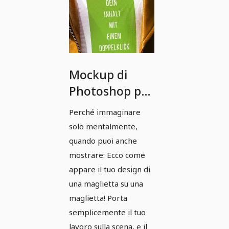
Mockup di
Photoshop per
abbigliamento:
Perché immaginare
maglietta
solo mentalmente,
sotto la giacca
quando puoi anche
mostrare: Ecco come
appare il tuo design di
una maglietta su una
maglietta! Porta
semplicemente il tuo
lavoro sulla scena, e il