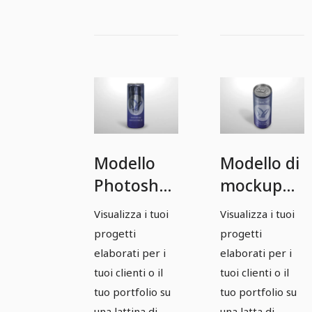
Modello
Modello di
Photoshop
mockup
mockup
Photoshop
Visualizza i tuoi
Visualizza i tuoi
per una
per una
progetti
progetti
lattina di
lattina di
elaborati per i
elaborati per i
bevanda
bevanda
tuoi clienti o il
tuoi clienti o il
tuo portfolio su
tuo portfolio su
energetica
energetica
una lattina di
una latta di