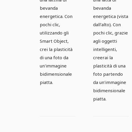
- Versione
- Versione
bevanda
bevanda
1
2
energetica. Con
energetica (vista
pochi clic,
dall'alto). Con
utilizzando gli
pochi clic, grazie
Smart Object,
agli oggetti
crei la plasticità
intelligenti,
di una foto da
creerai la
un'immagine
plasticità di una
bidimensionale
foto partendo
piatta.
da un'immagine
bidimensionale
piatta.