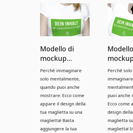
Modello di
Modello
mockup
mocku
Photoshop per
Photos
Perché immaginare
Perché solo
abbigliamento:
abbigli
solo mentalmente,
immaginare
T-shirt, donna
T-shirt
quando puoi anche
mentalment
- Versione 2
- Versio
mostrare: Ecco come
puoi anche 
appare il design della
Ecco come a
tua maglietta su una
design della
maglietta! Basta
maglietta s
aggiungere la tua
maglietta! In