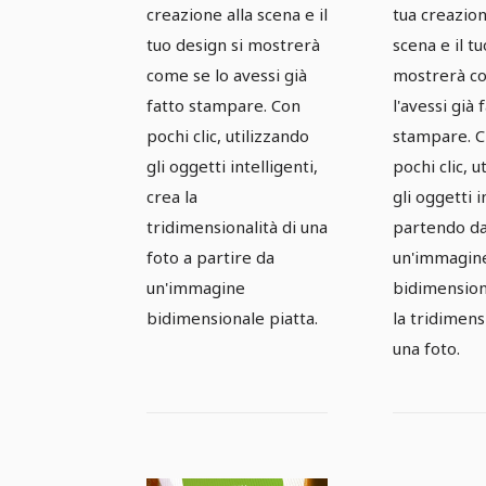
creazione alla scena e il
tua creazion
tuo design si mostrerà
scena e il tu
come se lo avessi già
mostrerà c
fatto stampare. Con
l'avessi già 
pochi clic, utilizzando
stampare. C
gli oggetti intelligenti,
pochi clic, u
crea la
gli oggetti i
tridimensionalità di una
partendo d
foto a partire da
un'immagin
un'immagine
bidimension
bidimensionale piatta.
la tridimens
una foto.