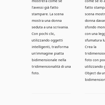
mostrerà come se
come se lo a
l'avessi già fatto
fatto stamp
stampare. La scena
scena mostr
mostra una donna
donna davan
seduta a una scrivania.
sfondo mon
Con pochi clic,
con una leg
utilizzando oggetti
sfumatura l
intelligenti, trasforma
Crea la
un'immagine piatta
tridimension
bidimensionale nella
foto con poc
tridimensionalità di una
utilizzando 
foto.
Object da u
bidimension