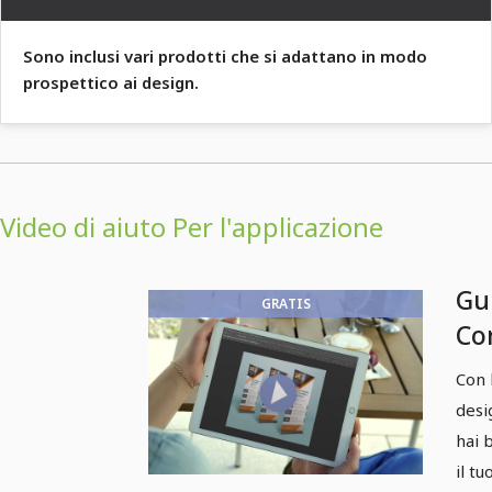
Sono inclusi vari prodotti che si adattano in modo
prospettico ai design.
Video di aiuto Per l'applicazione
Gu
GRATIS
Co
per
Con 
desi
hai 
il t