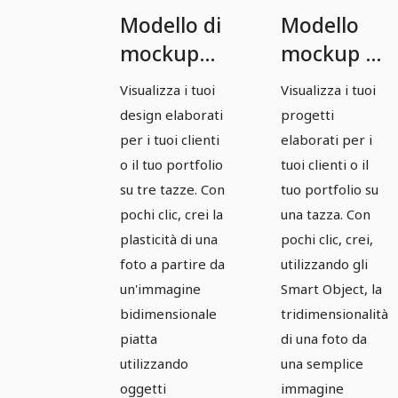
Modello di
Modello
mockup
mockup di
Photoshop
Photoshop
Visualizza i tuoi
Visualizza i tuoi
per tre
per una
design elaborati
progetti
tazze.
tazza -
per i tuoi clienti
elaborati per i
Versione
o il tuo portfolio
tuoi clienti o il
su tre tazze. Con
tuo portfolio su
1.
pochi clic, crei la
una tazza. Con
plasticità di una
pochi clic, crei,
foto a partire da
utilizzando gli
un'immagine
Smart Object, la
bidimensionale
tridimensionalità
piatta
di una foto da
utilizzando
una semplice
oggetti
immagine