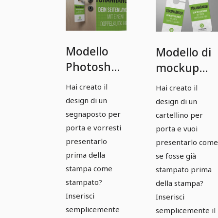
Modello
Modello di
Photoshop
mockup
Mockup:
Photoshop:
Hai creato il
Hai creato il
Maniglia
2 etichette
design di un
design di un
della porta
per porte
segnaposto per
cartellino per
con
orizzontali
porta e vorresti
porta e vuoi
presentarlo
appenderia
presentarlo come
prima della
se fosse già
stampa come
stampato prima
stampato?
della stampa?
Inserisci
Inserisci
semplicemente
semplicemente il