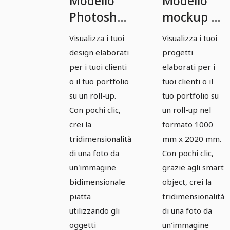
Modello
Modello
Photoshop
mockup di
mockup
Photoshop
Visualizza i tuoi
Visualizza i tuoi
per un
per un
design elaborati
progetti
roll-up nel
roll-up nel
per i tuoi clienti
elaborati per i
formato
formato
o il tuo portfolio
tuoi clienti o il
su un roll-up.
tuo portfolio su
850mm x
1000mm x
Con pochi clic,
un roll-up nel
2200mm.
2020mm
crei la
formato 1000
tridimensionalità
mm x 2020 mm.
di una foto da
Con pochi clic,
un'immagine
grazie agli smart
bidimensionale
object, crei la
piatta
tridimensionalità
utilizzando gli
di una foto da
oggetti
un'immagine