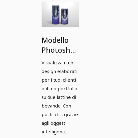
Modello
Photoshop
per due
Visualizza i tuoi
lattine di
design elaborati
bevanda.
per i tuoi clienti
o il tuo portfolio
su due lattine di
bevande. Con
pochi clic, grazie
agli oggetti
intelligenti,