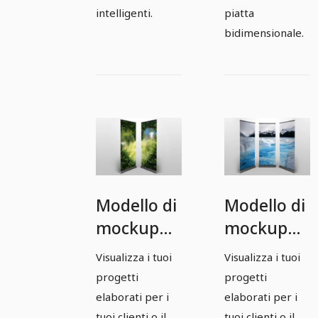
intelligenti.
piatta
bidimensionale.
Modello di
Modello di
mockup
mockup
Photoshop
Photoshop
Visualizza i tuoi
Visualizza i tuoi
per due
per tre
progetti
progetti
roll-up nel
roll-up nel
elaborati per i
elaborati per i
tuoi clienti o il
tuoi clienti o il