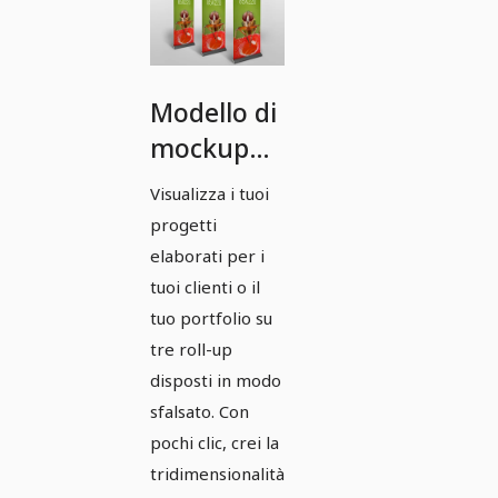
Modello di
mockup
Photoshop
Visualizza i tuoi
per un
progetti
roll-up nel
elaborati per i
formato
tuoi clienti o il
tuo portfolio su
850mm x
tre roll-up
2200mm -
disposti in modo
Versione 2
sfalsato. Con
pochi clic, crei la
tridimensionalità