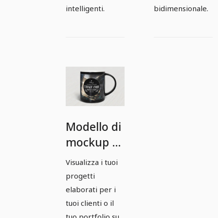
intelligenti.
bidimensionale.
Modello di
mockup di
Photoshop
Visualizza i tuoi
per una
progetti
tazza -
elaborati per i
Versione 2
tuoi clienti o il
tuo portfolio su