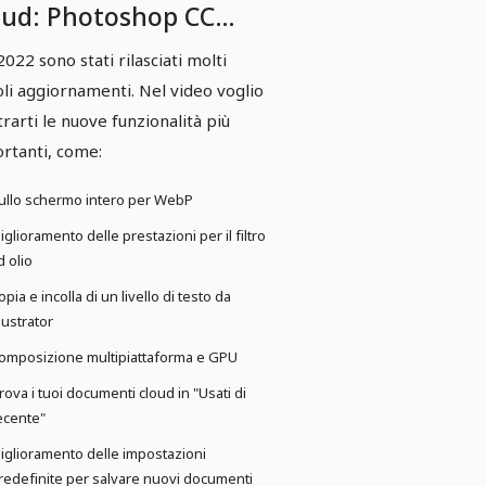
oud: Photoshop CC
22
2022 sono stati rilasciati molti
oli aggiornamenti. Nel video voglio
rarti le nuove funzionalità più
rtanti, come:
ullo schermo intero per WebP
iglioramento delle prestazioni per il filtro
d olio
opia e incolla di un livello di testo da
llustrator
omposizione multipiattaforma e GPU
rova i tuoi documenti cloud in "Usati di
ecente"
iglioramento delle impostazioni
redefinite per salvare nuovi documenti