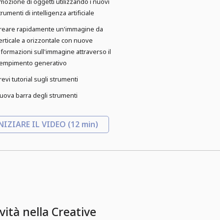
imozione di oggetti utilizzando i nuovi
trumenti di intelligenza artificiale
reare rapidamente un'immagine da
erticale a orizzontale con nuove
nformazioni sull'immagine attraverso il
iempimento generativo
revi tutorial sugli strumenti
uova barra degli strumenti
NIZIARE IL VIDEO
(12 min)
ità nella Creative