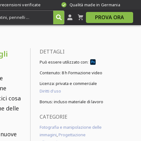
 recensioni verificate
Qualità made in Germania
PROVA ORA
DETTAGLI
gli
Può essere utilizzato con:
Contenuto:
8 h Formazione video
ve
Licenza: privata e commerciale
one
Diritti d'uso
ici cosa
Bonus: incluso materiale di lavoro
e delle
CATEGORIE
Fotografia e manipolazione delle
e nuove
immagini
,
Progettazione