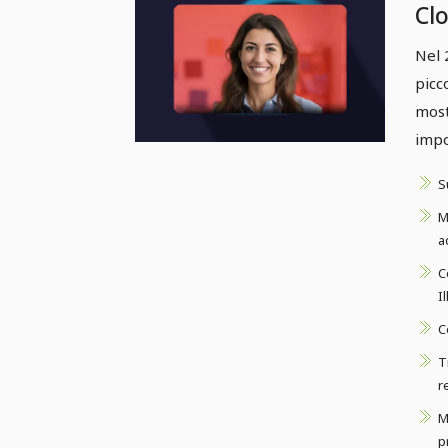
Cl
20
Nel 
picc
most
impo
S
M
a
C
I
C
T
r
M
p