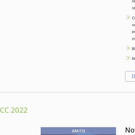
r
s
C
v
i
r
B
N
I
CC 2022
Nov
GRATIS