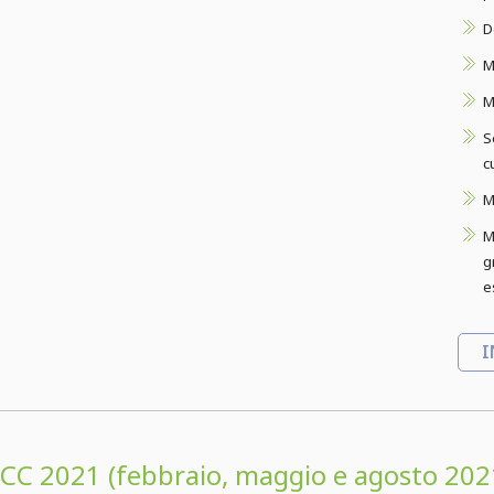
D
M
M
S
c
M
M
g
e
I
CC 2021 (febbraio, maggio e agosto 202