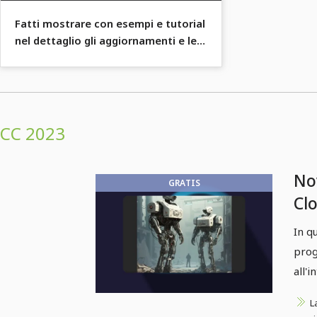
Fatti mostrare con esempi e tutorial
nel dettaglio gli aggiornamenti e le
nuove funzionalità in Photoshop CC
(Creative Cloud).
CC 2023
No
GRATIS
Cl
20
In q
prog
all'i
L