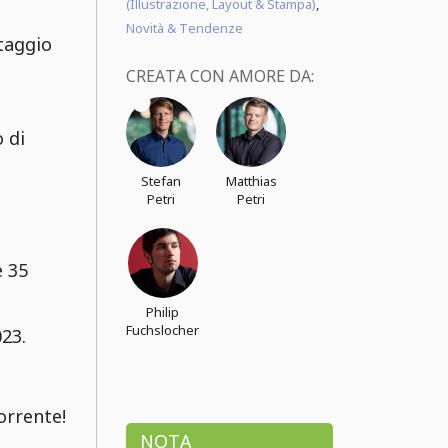
(Illustrazione, Layout & Stampa)
,
Novità & Tendenze
taggio
CREATA CON AMORE DA:
 di
Stefan
Matthias
Petri
Petri
e 35
Philip
Fuchslocher
023.
orrente!
NOTA