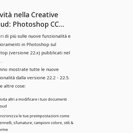
ità nella Creative
oud: Photoshop CC
21 (febbraio, maggio e
ri di più sulle nuove funzionalità e
osto 2021)
ioramenti in Photoshop sul
top (versione 22.x) pubblicati nel
.
nno mostrate tutte le nuove
ionalità dalla versione 22.2 - 22.5.
le altre cose:
nvita altri a modificare i tuoi documenti
loud
incronizza le tue preimpostazioni come
ennelli, sfumature, campioni colore, stili &
orme