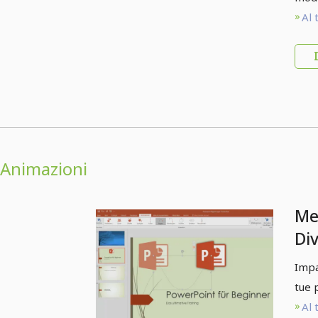
Al 
Animazioni
Me
Di
pre
Impa
an
tue 
Al 