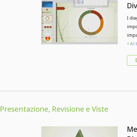
Di
pre
I di
16
impo
pr
impa
Al 
Presentazione, Revisione e Viste
Me