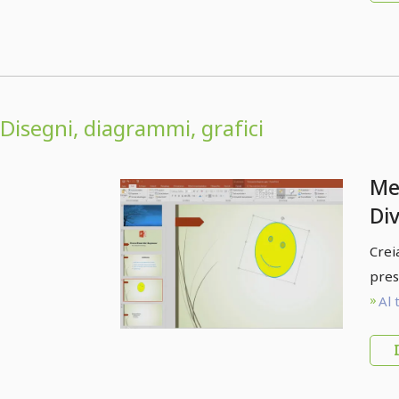
Disegni, diagrammi, grafici
Me
Di
pre
Crei
ese
pres
Al 