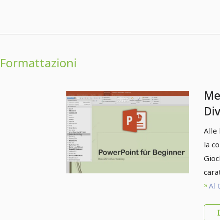
Formattazioni
Me
Di
pre
Alle
fo
la c
dei
Gioc
carat
Al 