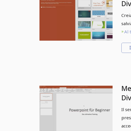
Di
pr
Crei
Cr
salv
Po
Al 
Me
Div
pr
Il s
pr
pres
sc
acce