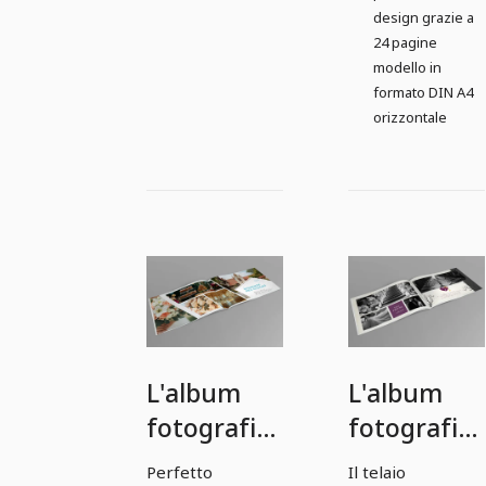
design grazie a
24 pagine
modello in
formato DIN A4
orizzontale
L'album
L'album
fotografico
fotografico
di nozze
di nozze
Perfetto
Il telaio