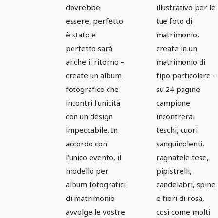
perfetto -
perfetto -
dovrebbe
illustrativo per le
Versione 5
Versione 6:
essere, perfetto
tue foto di
Stile gotico
è stato e
matrimonio,
perfetto sarà
create in un
anche il ritorno –
matrimonio di
create un album
tipo particolare -
fotografico che
su 24 pagine
incontri l'unicità
campione
con un design
incontrerai
impeccabile. In
teschi, cuori
accordo con
sanguinolenti,
l'unico evento, il
ragnatele tese,
modello per
pipistrelli,
album fotografici
candelabri, spine
di matrimonio
e fiori di rosa,
avvolge le vostre
così come molti