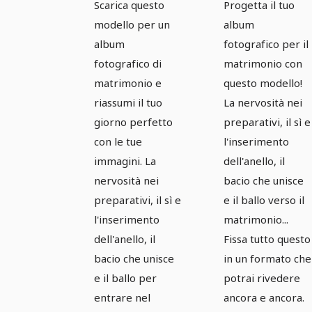
Scarica questo
Progetta il tuo
perfetto -
per
modello per un
album
Versione 1
matrimoni
album
fotografico per il
- Versione
fotografico di
matrimonio con
matrimonio e
questo modello!
2
riassumi il tuo
La nervosità nei
giorno perfetto
preparativi, il sì e
con le tue
l'inserimento
immagini. La
dell'anello, il
nervosità nei
bacio che unisce
preparativi, il sì e
e il ballo verso il
l'inserimento
matrimonio...
dell'anello, il
Fissa tutto questo
bacio che unisce
in un formato che
e il ballo per
potrai rivedere
entrare nel
ancora e ancora.