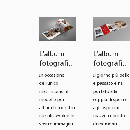
L'album
L'album
fotografico
fotografico
di nozze
di nozze
In occasione
Il giorno più bello
perfetto –
perfetto -
dell'unico
è passato e ha
Versione 3
Versione 4
matrimonio, il
portato alla
modello per
coppia di sposi e
album fotografici
agli ospiti un
nuziali avvolge le
mazzo colorato
vostre immagini
di momenti