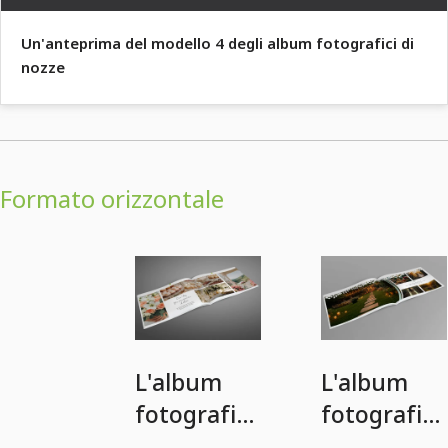
Un'anteprima del modello 4 degli album fotografici di
nozze
Formato orizzontale
L'album
L'album
fotografico
fotografico
di nozze
perfetto