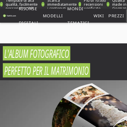
Template di alta
Scarica
Più di 10.000
Qualità
qualità, facilmente
immediatamente
recensioni
made in
personalizzabili
RISORSE
i contenuti
MONDI
verificate
German
MODELLI
WIKI
PREZZI
DIGITALI
TEMATICI
L'ALBUM FOTOGRAFICO
PERFETTO PER IL MATRIMONIO