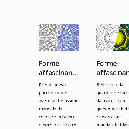
Forme
Forme
affascinanti:
affascinan
modelli di
modelli di
Prendi questo
Bellissimo da
mandala
mandala
pacchetto per
guardare e facil
basati su
basati su
avere un bellissimo
da usare - con
vettori -
vettori -
mandala da
questo pacchet
colorare in bianco
riceverai un
Versione 09
Versione 
e nero o utilizzare
mandala in bian