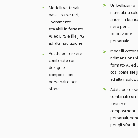
Un bellissimo
Modelli vettoriali
mandala, a colo
basati su vettori,
anche in bianc
liberamente
nero per la
scalabili in formato
colorazione
AI ed EPS e file JPG
personale
ad alta risoluzione
Modelli vettoria
Adatto per essere
ridimensionabil
combinato con
formato AI ed 
design e
così come file 
composizioni
ad alta risoluz
personali e per
sfondi
Adatti per ess
combinati con i
design e
composizioni
personali, non
per gli sfondi