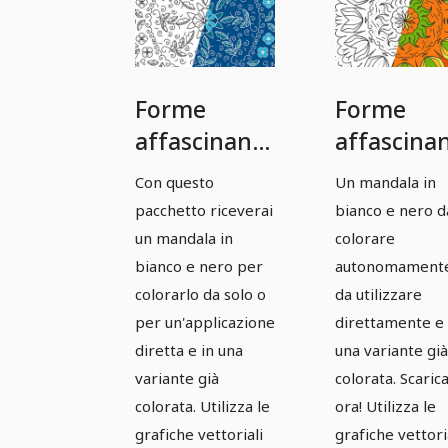
Forme
Forme
affascinanti:
affascinan
modelli di
modelli
Con questo
Un mandala in
Mandala
mandala
pacchetto riceverai
bianco e nero d
basati su
basati su
un mandala in
colorare
vettori -
vettori -
bianco e nero per
autonomament
colorarlo da solo o
da utilizzare
Versione 05
Versione 
per un'applicazione
direttamente e 
diretta e in una
una variante già
variante già
colorata. Scaric
colorata. Utilizza le
ora! Utilizza le
grafiche vettoriali
grafiche vettori