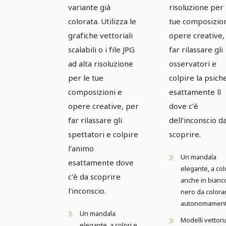
variante già
risoluzione per 
colorata. Utilizza le
tue composizion
grafiche vettoriali
opere creative,
scalabili o i file JPG
far rilassare gli
ad alta risoluzione
osservatori e
per le tue
colpire la psich
composizioni e
esattamente lì
opere creative, per
dove c'è
far rilassare gli
dell'inconscio d
spettatori e colpire
scoprire.
l'animo
Un mandala
esattamente dove
elegante, a col
c'è da scoprire
anche in bianc
l'inconscio.
nero da colora
autonomamen
Un mandala
Modelli vettoria
elegante, a colori e