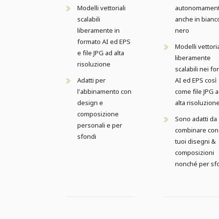
Modelli vettoriali
autonomamen
scalabili
anche in bianc
liberamente in
nero
formato AI ed EPS
Modelli vettoria
e file JPG ad alta
liberamente
risoluzione
scalabili nei fo
Adatti per
AI ed EPS così
l'abbinamento con
come file JPG 
design e
alta risoluzion
composizione
Sono adatti da
personali e per
combinare con 
sfondi
tuoi disegni &
composizioni
nonché per sf