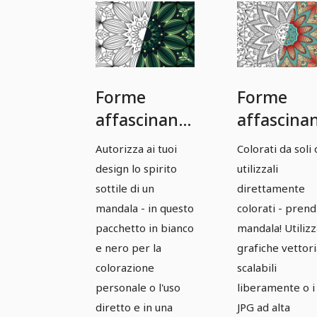
Forme
Forme
affascinanti:
affascinan
modelli
modelli di
Autorizza ai tuoi
Colorati da soli 
Mandala
Mandala
design lo spirito
utilizzali
basati su
basati su
sottile di un
direttamente
vettori -
vettori -
mandala - in questo
colorati - prendi
pacchetto in bianco
mandala! Utilizz
Versione 03
Versione 
e nero per la
grafiche vettori
colorazione
scalabili
personale o l'uso
liberamente o i 
diretto e in una
JPG ad alta