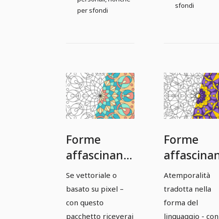
sfondi
per sfondi
Forme
Forme
affascinanti:
affascinan
modelli di
modelli
Se vettoriale o
Atemporalità
mandala
Mandala
basato su pixel –
tradotta nella
basati su
basati su
con questo
forma del
vettori -
vettori -
pacchetto riceverai
linguaggio - con