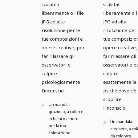
scalabili
scalabili
liberamente o i file
liberamente o i 
JPG ad alta
JPG ad alta
risoluzione per le
risoluzione per 
tue composizioni e
tue composizion
opere creative, per
opere creative,
far rilassare gli
far rilassare gli
osservatori e
osservatori e p
colpire
colpire
psicologicamente
esattamente la
l'inconscio.
psiche dove c'è
scoprire
Un mandala
l'inconscio.
grazioso, a colori e
in bianco e nero
Un mandala
per la tua
elegante, a col
colorazione
da colorare