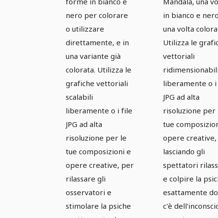
vettori -
vettori -
forme in bianco e
Mandala, una vo
nero per colorare
in bianco e ner
Versione 11
Versione 
o utilizzare
una volta colora
direttamente, e in
Utilizza le graf
una variante già
vettoriali
colorata. Utilizza le
ridimensionabil
grafiche vettoriali
liberamente o i 
scalabili
JPG ad alta
liberamente o i file
risoluzione per 
JPG ad alta
tue composizion
risoluzione per le
opere creative,
tue composizioni e
lasciando gli
opere creative, per
spettatori rilass
rilassare gli
e colpire la psi
osservatori e
esattamente d
stimolare la psiche
c'è dell'inconsci