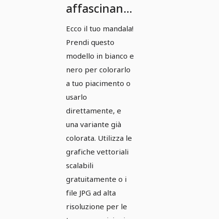
affascinanti:
modelli di
Ecco il tuo mandala!
mandala
Prendi questo
basati su
modello in bianco e
vettori -
nero per colorarlo
a tuo piacimento o
Versione 15
usarlo
direttamente, e
una variante già
colorata. Utilizza le
grafiche vettoriali
scalabili
gratuitamente o i
file JPG ad alta
risoluzione per le