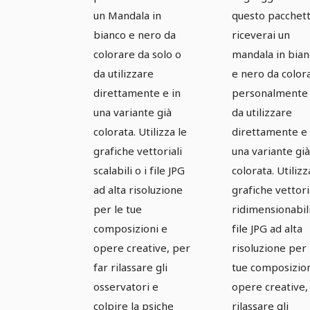
un Mandala in
questo pacchet
Versione 13.
Versione 
bianco e nero da
riceverai un
colorare da solo o
mandala in bian
da utilizzare
e nero da color
direttamente e in
personalmente
una variante già
da utilizzare
colorata. Utilizza le
direttamente e 
grafiche vettoriali
una variante già
scalabili o i file JPG
colorata. Utilizz
ad alta risoluzione
grafiche vettori
per le tue
ridimensionabili
composizioni e
file JPG ad alta
opere creative, per
risoluzione per 
far rilassare gli
tue composizion
osservatori e
opere creative,
colpire la psiche
rilassare gli