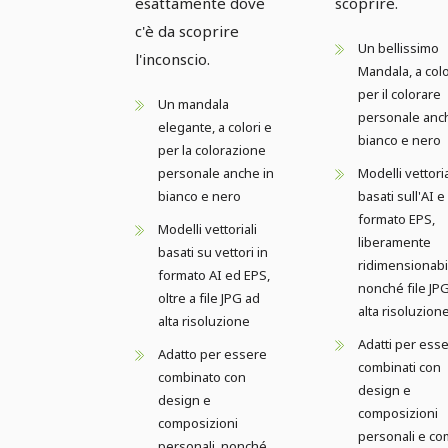
esattamente dove
scoprire.
c'è da scoprire
Un bellissimo
l'inconscio.
Mandala, a colo
per il colorare
Un mandala
personale anc
elegante, a colori e
bianco e nero
per la colorazione
personale anche in
Modelli vettoria
bianco e nero
basati sull'AI e
formato EPS,
Modelli vettoriali
liberamente
basati su vettori in
ridimensionabil
formato AI ed EPS,
nonché file JP
oltre a file JPG ad
alta risoluzion
alta risoluzione
Adatti per ess
Adatto per essere
combinati con
combinato con
design e
design e
composizioni
composizioni
personali e c
personali, nonché