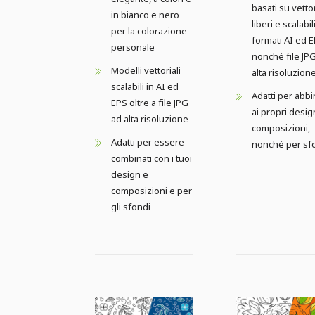
basati su vettor
in bianco e nero
liberi e scalabil
per la colorazione
formati AI ed E
personale
nonché file JP
Modelli vettoriali
alta risoluzion
scalabili in AI ed
Adatti per abb
EPS oltre a file JPG
ai propri desig
ad alta risoluzione
composizioni,
Adatti per essere
nonché per sf
combinati con i tuoi
design e
composizioni e per
gli sfondi