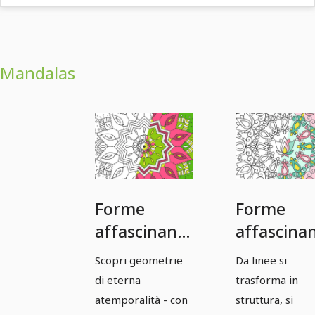
Mandalas
Forme
Forme
affascinanti:
affascinan
modelli
modelli
Scopri geometrie
Da linee si
Mandala
Mandala
di eterna
trasforma in
basati su
basati su
atemporalità - con
struttura, si