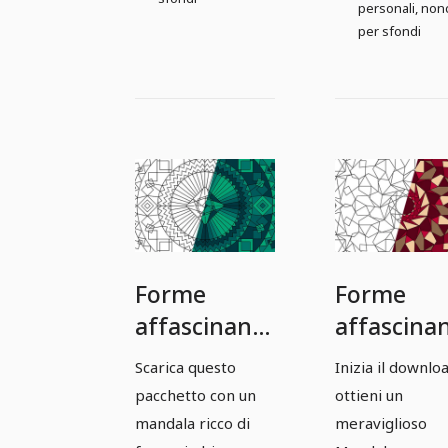
personali, non
per sfondi
Forme
Forme
affascinanti:
affascinan
modelli di
modelli di
Scarica questo
Inizia il downlo
mandala
mandala
pacchetto con un
ottieni un
basati su
basati su
mandala ricco di
meraviglioso