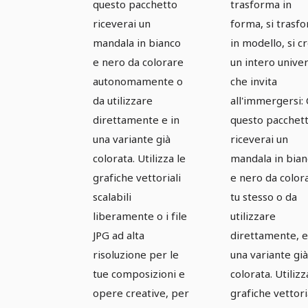
vettori -
vettori -
questo pacchetto
trasforma in
riceverai un
forma, si trasf
Versione 01
Versione 
mandala in bianco
in modello, si c
e nero da colorare
un intero unive
autonomamente o
che invita
da utilizzare
all'immergersi:
direttamente e in
questo pacchet
una variante già
riceverai un
colorata. Utilizza le
mandala in bian
grafiche vettoriali
e nero da color
scalabili
tu stesso o da
liberamente o i file
utilizzare
JPG ad alta
direttamente, e
risoluzione per le
una variante già
tue composizioni e
colorata. Utilizz
opere creative, per
grafiche vettori