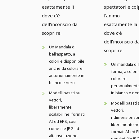
esattamente lì
spettatori e col
dove c'è
l'animo
dell'inconscio da
esattamente là
scoprire.
dove c'è
dell'inconscio d
Un Mandala di
scoprire.
bell'aspetto, a
colori e disponibile
Un mandala di 
anche da colorare
forma, a colori
autonomamente in
colorare
bianco e nero
personalment
Modelli basati su
in bianco e ne
vettori,
Modelli basati 
liberamente
vettori,
scalabili nei formati
ridimensionabil
AI ed EPS, così
liberamente ne
come file JPG ad
formati AI ed E
alta risoluzione
nonché file JP