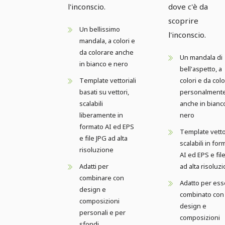
l'inconscio.
dove c'è da
scoprire
Un bellissimo
l'inconscio.
mandala, a colori e
da colorare anche
Un mandala di
in bianco e nero
bell'aspetto, a
Template vettoriali
colori e da col
basati su vettori,
personalment
scalabili
anche in bianc
liberamente in
nero
formato AI ed EPS
Template vettor
e file JPG ad alta
scalabili in for
risoluzione
AI ed EPS e fil
Adatti per
ad alta risoluz
combinare con
Adatto per ess
design e
combinato con
composizioni
design e
personali e per
composizioni
sfondi