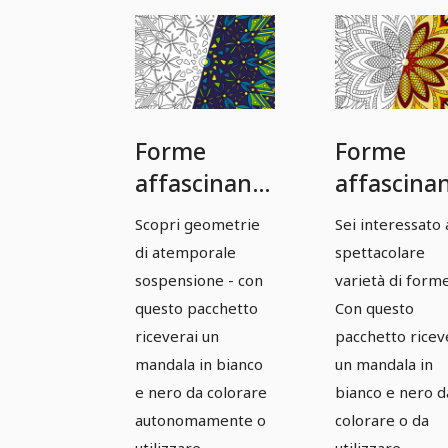
Forme
Forme
affascinanti:
affascinan
modelli di
modelli di
Scopri geometrie
Sei interessato 
mandala
Mandala
di atemporale
spettacolare
basati su
basati su
sospensione - con
varietà di form
vettori -
vettori -
questo pacchetto
Con questo
riceverai un
pacchetto ricev
Versione 07
Versione 
mandala in bianco
un mandala in
e nero da colorare
bianco e nero d
autonomamente o
colorare o da
utilizzare
utilizzare