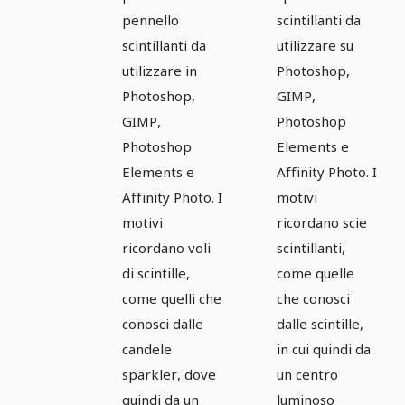
scintille e
scintille 2
pennello
scintillanti da
scintille 1.
scintillanti da
utilizzare su
utilizzare in
Photoshop,
Photoshop,
GIMP,
GIMP,
Photoshop
Photoshop
Elements e
Elements e
Affinity Photo. I
Affinity Photo. I
motivi
motivi
ricordano scie
ricordano voli
scintillanti,
di scintille,
come quelle
come quelli che
che conosci
conosci dalle
dalle scintille,
candele
in cui quindi da
sparkler, dove
un centro
quindi da un
luminoso