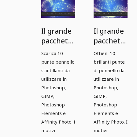
Il grande
Il grande
pacchetto
pacchetto
di
di
Scarica 10
Ottieni 10
pennelli -
pennelli -
punte pennello
brillanti punte
Scintille e
scintille e
scintillanti da
di pennello da
Scintille 5
brillantini
utilizzare in
utilizzare in
Photoshop,
Photoshop,
6
GIMP,
GIMP,
Photoshop
Photoshop
Elements e
Elements e
Affinity Photo. I
Affinity Photo. I
motivi
motivi