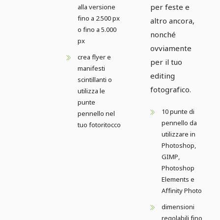
per feste e
alla versione
fino a 2.500 px
altro ancora,
o fino a 5.000
nonché
px
ovviamente
crea flyer e
per il tuo
manifesti
editing
scintillanti o
fotografico.
utilizza le
punte
10 punte di
pennello nel
pennello da
tuo fotoritocco
utilizzare in
Photoshop,
GIMP,
Photoshop
Elements e
Affinity Photo
dimensioni
regolabili fino