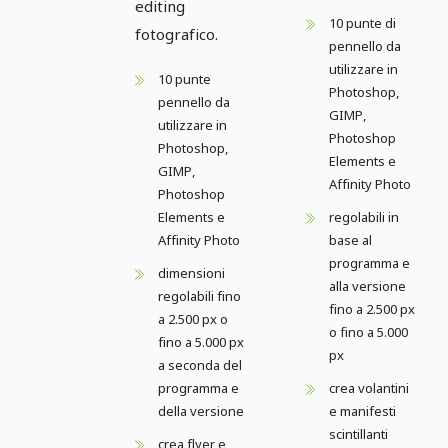
editing
10 punte di
fotografico.
pennello da
utilizzare in
10 punte
Photoshop,
pennello da
GIMP,
utilizzare in
Photoshop
Photoshop,
Elements e
GIMP,
Affinity Photo
Photoshop
Elements e
regolabili in
Affinity Photo
base al
programma e
dimensioni
alla versione
regolabili fino
fino a 2.500 px
a 2.500 px o
o fino a 5.000
fino a 5.000 px
px
a seconda del
programma e
crea volantini
della versione
e manifesti
scintillanti
crea flyer e