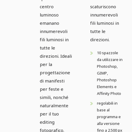
centro
scaturiscono
luminoso
innumerevoli
emanano
fili luminosi in
innumerevoli
tutte le
fili luminosi in
direzioni.
tutte le
10 spazzole
direzioni. Ideali
da utilizzare in
per la
Photoshop,
progettazione
GIMP,
Photoshop
di manifesti
Elements e
per feste e
Affinity Photo
simili, nonché
regolabili in
naturalmente
base al
per il tuo
programma e
editing
alla versione
fotografico.
fino a 2.500 px