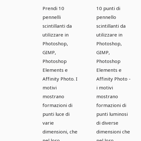
di
di
Prendi 10
10 punti di
pennelli -
pennelli -
pennelli
pennello
Sparkles
Sparkles
scintillanti da
scintillanti da
e scintille
e scintille
utilizzare in
utilizzare in
Photoshop,
Photoshop,
7
8.
GIMP,
GIMP,
Photoshop
Photoshop
Elements e
Elements e
Affinity Photo. I
Affinity Photo -
motivi
i motivi
mostrano
mostrano
formazioni di
formazioni di
punti luce di
punti luminosi
varie
di diverse
dimensioni, che
dimensioni che
nel loro
nel loro