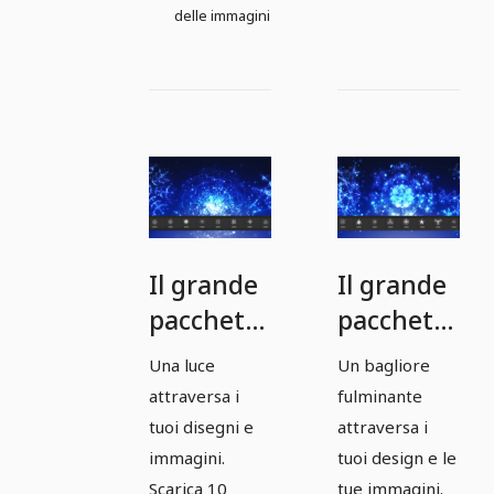
delle immagini
Il grande
Il grande
pacchetto
pacchetto
di
di
Una luce
Un bagliore
pennelli -
pennelli -
attraversa i
fulminante
luci e
Scintille e
tuoi disegni e
attraversa i
scintille 9
Scintille
immagini.
tuoi design e le
Scarica 10
tue immagini.