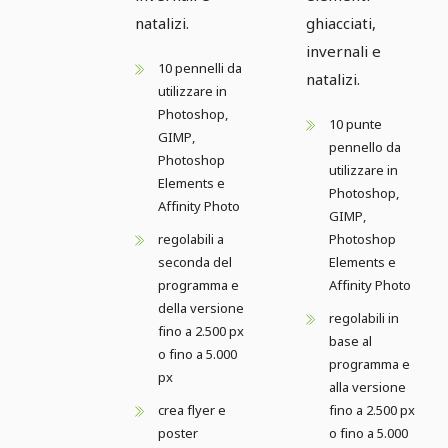
natalizi.
ghiacciati,
invernali e
10 pennelli da
natalizi.
utilizzare in
Photoshop,
10 punte
GIMP,
pennello da
Photoshop
utilizzare in
Elements e
Photoshop,
Affinity Photo
GIMP,
regolabili a
Photoshop
seconda del
Elements e
programma e
Affinity Photo
della versione
regolabili in
fino a 2.500 px
base al
o fino a 5.000
programma e
px
alla versione
crea flyer e
fino a 2.500 px
poster
o fino a 5.000