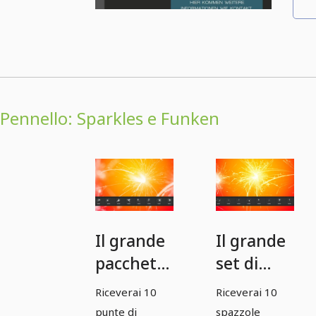
Pennello: Sparkles e Funken
Il grande
Il grande
pacchetto
set di
di
pennelli -
Riceverai 10
Riceverai 10
pennelli -
Scintille e
punte di
spazzole