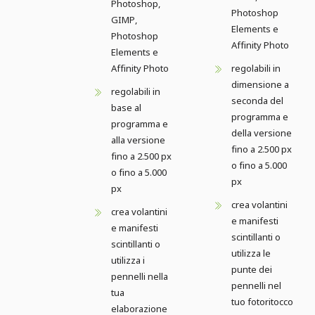
Photoshop,
Photoshop
GIMP,
Elements e
Photoshop
Affinity Photo
Elements e
Affinity Photo
regolabili in
dimensione a
regolabili in
seconda del
base al
programma e
programma e
della versione
alla versione
fino a 2.500 px
fino a 2.500 px
o fino a 5.000
o fino a 5.000
px
px
crea volantini
crea volantini
e manifesti
e manifesti
scintillanti o
scintillanti o
utilizza le
utilizza i
punte dei
pennelli nella
pennelli nel
tua
tuo fotoritocco
elaborazione