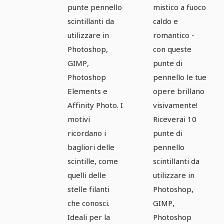
pennelli -
Scintille e
punte pennello
mistico a fuoco
Scintille e
Scintille 4
scintillanti da
caldo e
scintille 3
utilizzare in
romantico -
Photoshop,
con queste
GIMP,
punte di
Photoshop
pennello le tue
Elements e
opere brillano
Affinity Photo. I
visivamente!
motivi
Riceverai 10
ricordano i
punte di
bagliori delle
pennello
scintille, come
scintillanti da
quelli delle
utilizzare in
stelle filanti
Photoshop,
che conosci.
GIMP,
Ideali per la
Photoshop