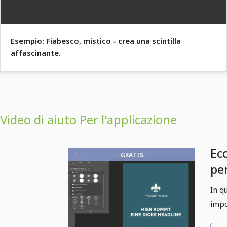
Esempio: Fiabesco, mistico - crea una scintilla
affascinante.
Video di aiuto Per l'applicazione
Ec
GRATIS
pe
In q
impo