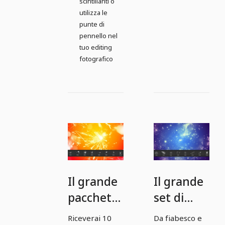
scintillanti o
utilizza le
punte di
pennello nel
tuo editing
fotografico
Il grande
Il grande
pacchetto
set di
di
pennelli -
Riceverai 10
Da fiabesco e