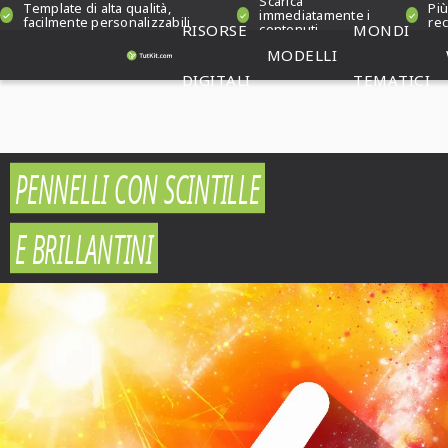
Scarica
Template di alta qualità,
Più
immediatamente i
facilmente personalizzabili
rec
RISORSE
contenuti
MONDI
MODELLI
DIGITALI
TEMATICI
PENNELLI CON SCINTILLE
E BRILLANTINI