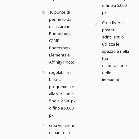
o fino a 5.000
10 punte di
px
pennello da
Crea flyer e
utilizzare in
poster
Photoshop,
scintillanti o
GIMP,
utilizza le
Photoshop
spazzole nella
Elements e
tua
Affinity Photo
elaborazione
regolabili in
delle
base al
immagini
programma e
alla versione
fino a 2.500 px
o fino a 5.000
px
crea volantini
e manifesti