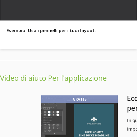
Esempio: Usa i pennelli per i tuoi layout.
Video di aiuto Per l'applicazione
Ec
GRATIS
pe
In q
impo