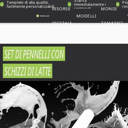
Scarica
Template di alta qualità,
Più
immediatamente i
facilmente personalizzabili
rec
RISORSE
contenuti
MONDI
MODELLI
DIGITALI
TEMATICI
SET DI PENNELLI CON
SCHIZZI DI LATTE