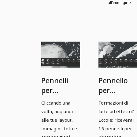
sull'immagine
Pennelli
Pennello
per
per
Photoshop,
Photoshop
Cliccando una
Formazioni di
GIMP,
GIMP,
volta, aggiungi
latte ad effetto?
Affinity
Affinity
alle tue layout,
Eccole: riceverai
Photo &
Photo &
immagini, foto e
15 pennelli per
composizioni
Photoshop,