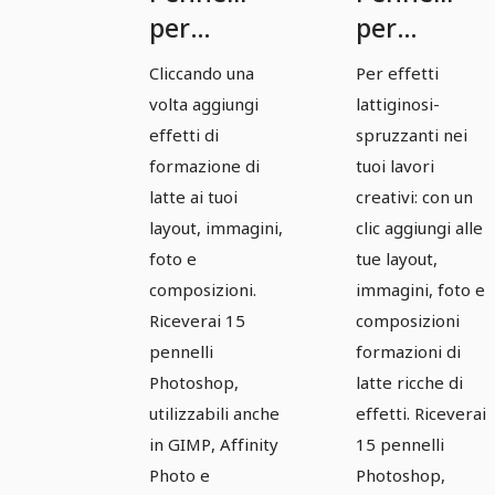
per
per
Photoshop,
Photoshop
Cliccando una
Per effetti
GIMP,
GIMP,
volta aggiungi
lattiginosi-
Affinity
Affinity
effetti di
spruzzanti nei
Photo e Co:
Photo &
formazione di
tuoi lavori
latte ai tuoi
creativi: con un
Immagini
Co:
layout, immagini,
clic aggiungi alle
di latte 1
Immagini
foto e
tue layout,
di latte 2
composizioni.
immagini, foto e
Riceverai 15
composizioni
pennelli
formazioni di
Photoshop,
latte ricche di
utilizzabili anche
effetti. Riceverai
in GIMP, Affinity
15 pennelli
Photo e
Photoshop,