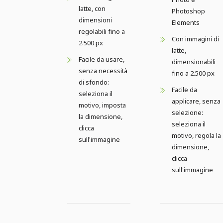
latte, con
Photoshop
dimensioni
Elements
regolabili fino a
Con immagini di
2.500 px
latte,
Facile da usare,
dimensionabili
senza necessità
fino a 2.500 px
di sfondo:
Facile da
seleziona il
applicare, senza
motivo, imposta
selezione:
la dimensione,
seleziona il
clicca
motivo, regola la
sull'immagine
dimensione,
clicca
sull'immagine