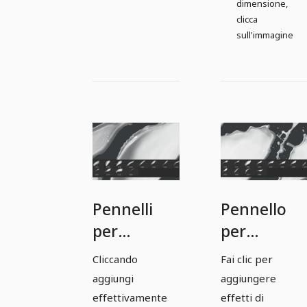
dimensione,
clicca
sull'immagine
Pennelli
Pennello
per
per
Photoshop,
Photoshop
Cliccando
Fai clic per
GIMP,
GIMP,
aggiungi
aggiungere
Affinity
Affinity
effettivamente
effetti di