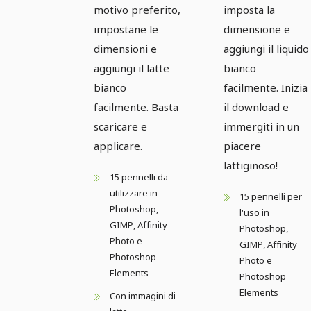
motivo preferito,
imposta la
impostane le
dimensione e
dimensioni e
aggiungi il liquido
aggiungi il latte
bianco
bianco
facilmente. Inizia
facilmente. Basta
il download e
scaricare e
immergiti in un
applicare.
piacere
lattiginoso!
15 pennelli da
utilizzare in
15 pennelli per
Photoshop,
l'uso in
GIMP, Affinity
Photoshop,
Photo e
GIMP, Affinity
Photoshop
Photo e
Elements
Photoshop
Elements
Con immagini di