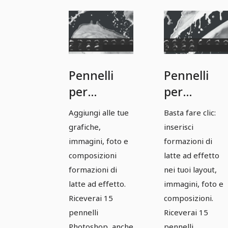
Pennelli
Pennelli
per
per
Photoshop,
Photoshop
Aggiungi alle tue
Basta fare clic:
GIMP,
GIMP,
grafiche,
inserisci
Affinity
Affinity
immagini, foto e
formazioni di
Photo &
Photo &
composizioni
latte ad effetto
formazioni di
nei tuoi layout,
Co:
Co:
latte ad effetto.
immagini, foto e
Immagini
Immagini
Riceverai 15
composizioni.
di latte 9
di latte 10.
pennelli
Riceverai 15
Photoshop, anche
pennelli