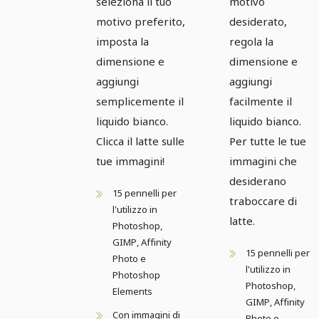
seleziona il tuo
motivo
motivo preferito,
desiderato,
imposta la
regola la
dimensione e
dimensione e
aggiungi
aggiungi
semplicemente il
facilmente il
liquido bianco.
liquido bianco.
Clicca il latte sulle
Per tutte le tue
tue immagini!
immagini che
desiderano
15 pennelli per
traboccare di
l'utilizzo in
latte.
Photoshop,
GIMP, Affinity
15 pennelli per
Photo e
l'utilizzo in
Photoshop
Photoshop,
Elements
GIMP, Affinity
Con immagini di
Photo e