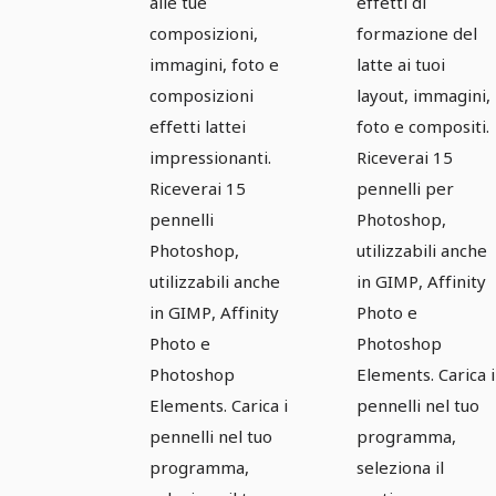
Affinity
Affinity
alle tue
effetti di
Photo &
Photo &
composizioni,
formazione del
immagini, foto e
latte ai tuoi
Co:
Co:
composizioni
layout, immagini,
Immagini
Immagini
effetti lattei
foto e compositi.
di latte 7
di latte 8
impressionanti.
Riceverai 15
Riceverai 15
pennelli per
pennelli
Photoshop,
Photoshop,
utilizzabili anche
utilizzabili anche
in GIMP, Affinity
in GIMP, Affinity
Photo e
Photo e
Photoshop
Photoshop
Elements. Carica i
Elements. Carica i
pennelli nel tuo
pennelli nel tuo
programma,
programma,
seleziona il