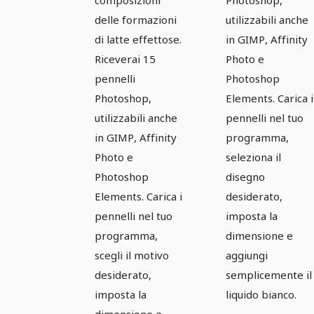
Co:
Co:
delle formazioni
utilizzabili anche
Immagini
Immagini
di latte effettose.
in GIMP, Affinity
di latte 3.
di latte 4
Riceverai 15
Photo e
pennelli
Photoshop
Photoshop,
Elements. Carica i
utilizzabili anche
pennelli nel tuo
in GIMP, Affinity
programma,
Photo e
seleziona il
Photoshop
disegno
Elements. Carica i
desiderato,
pennelli nel tuo
imposta la
programma,
dimensione e
scegli il motivo
aggiungi
desiderato,
semplicemente il
imposta la
liquido bianco.
dimensione e