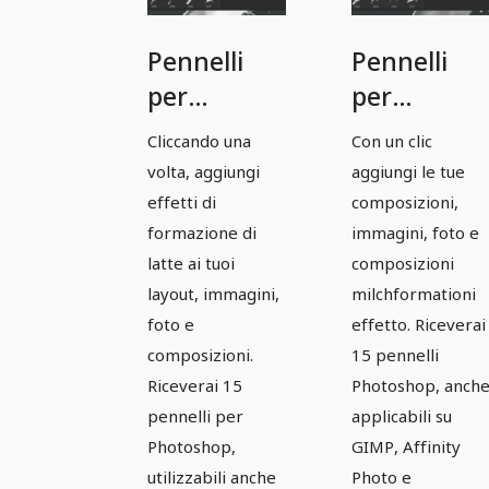
Pennelli
Pennelli
per
per
Photoshop,
Photoshop
Cliccando una
Con un clic
GIMP,
GIMP,
volta, aggiungi
aggiungi le tue
Affinity
Affinity
effetti di
composizioni,
Photo &
Photo &
formazione di
immagini, foto e
latte ai tuoi
composizioni
Co: Milk-
Co:
layout, immagini,
milchformationi
Bilder 5
Immagini
foto e
effetto. Riceverai
di latte 6
composizioni.
15 pennelli
Riceverai 15
Photoshop, anch
pennelli per
applicabili su
Photoshop,
GIMP, Affinity
utilizzabili anche
Photo e