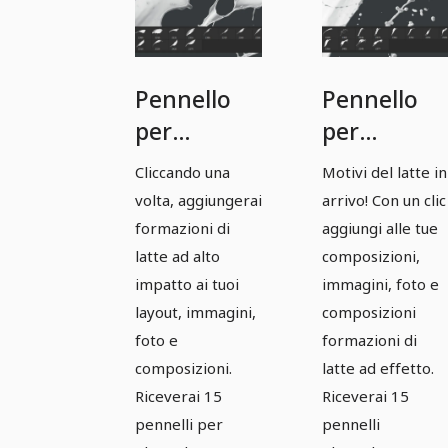
Pennello
Pennello
per
per
Photoshop,
Photoshop
Cliccando una
Motivi del latte in
GIMP,
GIMP,
volta, aggiungerai
arrivo! Con un clic
Affinity
Affinity
formazioni di
aggiungi alle tue
Photo &
Photo &
latte ad alto
composizioni,
impatto ai tuoi
immagini, foto e
Co:
Co:
layout, immagini,
composizioni
Immagini
Immagini
foto e
formazioni di
di latte 13
latte 14
composizioni.
latte ad effetto.
Riceverai 15
Riceverai 15
pennelli per
pennelli