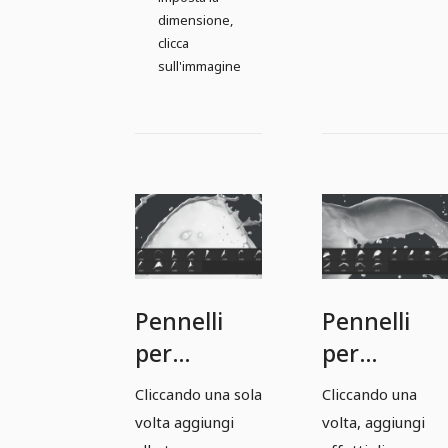
dimensione,
clicca
sull'immagine
Pennelli
Pennelli
per
per
Photoshop,
Photoshop
Cliccando una sola
Cliccando una
GIMP,
GIMP,
volta aggiungi
volta, aggiungi