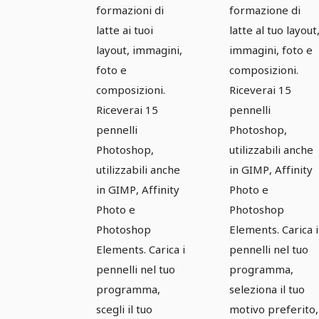
Photo &
Photo &
formazioni di
formazione di
latte ai tuoi
latte al tuo layout
Co:
Co:
layout, immagini,
immagini, foto e
Immagini
Immagini
foto e
composizioni.
di latte 11
di latte 12
composizioni.
Riceverai 15
Riceverai 15
pennelli
pennelli
Photoshop,
Photoshop,
utilizzabili anche
utilizzabili anche
in GIMP, Affinity
in GIMP, Affinity
Photo e
Photo e
Photoshop
Photoshop
Elements. Carica i
Elements. Carica i
pennelli nel tuo
pennelli nel tuo
programma,
programma,
seleziona il tuo
scegli il tuo
motivo preferito,