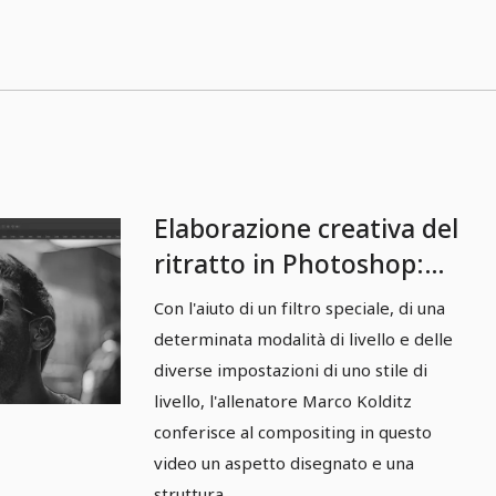
Elaborazione creativa del
ritratto in Photoshop:
Composizione "Il paio di
Con l'aiuto di un filtro speciale, di una
occhiali da sole" - 2
determinata modalità di livello e delle
contorni e texture
diverse impostazioni di uno stile di
livello, l'allenatore Marco Kolditz
conferisce al compositing in questo
video un aspetto disegnato e una
struttura.