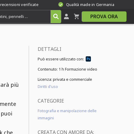
 recensioni verificate
Qualità made in Germania
PROVA ORA
DETTAGLI
Può essere utilizzato con:
Contenuto:
1 h Formazione video
Licenza: privata e commerciale
sarà più
Diritti d'uso
CATEGORIE
ramente
Fotografia e manipolazione delle
 puoi
immagini
k che
CREATA CON AMORE DA: