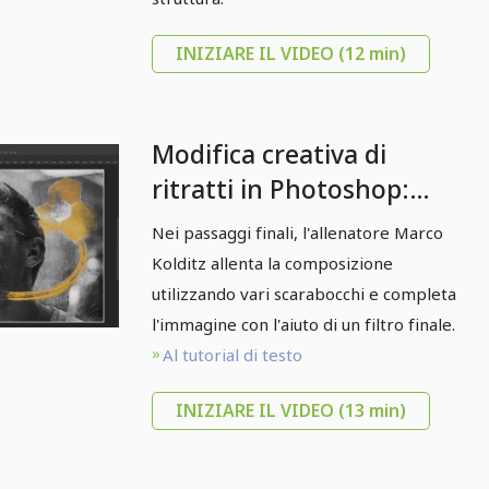
INIZIARE IL VIDEO
(12 min)
Modifica creativa di
ritratti in Photoshop:
Composizione "Gli
Nei passaggi finali, l'allenatore Marco
occhiali da sole" - 4
Kolditz allenta la composizione
schizzi e passaggi finali
utilizzando vari scarabocchi e completa
l'immagine con l'aiuto di un filtro finale.
Al tutorial di testo
INIZIARE IL VIDEO
(13 min)