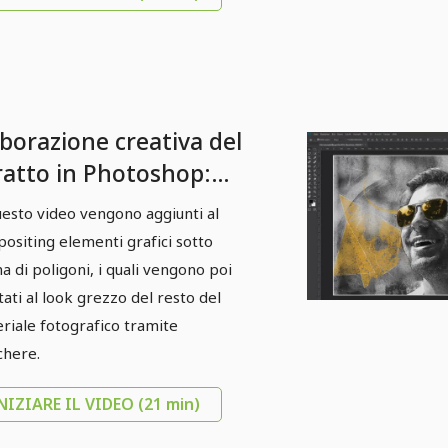
borazione creativa del
tratto in Photoshop:
mposizione "Gli
uesto video vengono aggiunti al
hiali da sole" - 3
ositing elementi grafici sotto
ligoni
a di poligoni, i quali vengono poi
tati al look grezzo del resto del
riale fotografico tramite
here.
NIZIARE IL VIDEO
(21 min)