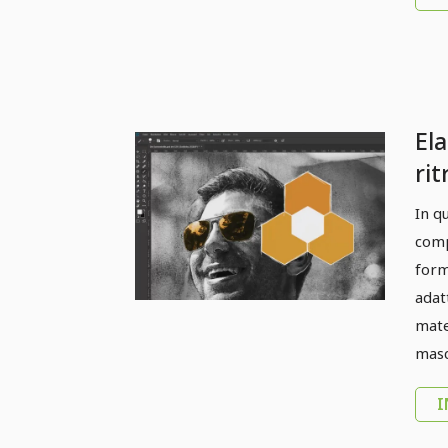
Ela
ri
Co
In q
occ
comp
po
form
adat
mate
masc
I