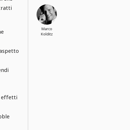
ratti
Marco
he
Kolditz
 aspetto
endi
 effetti
bble