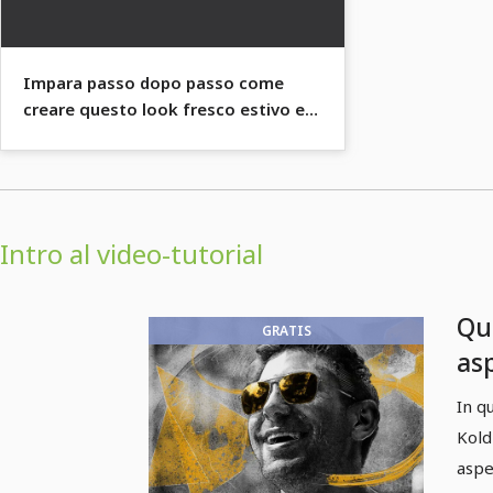
Impara passo dopo passo come
creare questo look fresco estivo e
applicalo ai tuoi ritratti.
Intro al video-tutorial
Que
GRATIS
as
co
In q
Kold
aspe