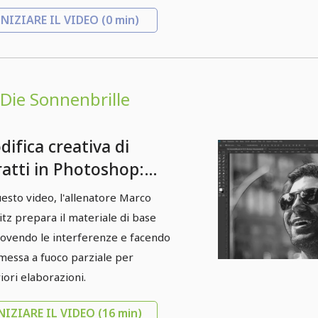
INIZIARE IL VIDEO
(0 min)
: Die Sonnenbrille
ifica creativa di
ratti in Photoshop:
mposizione "Gli
uesto video, l'allenatore Marco
hiali da sole" - 1
itz prepara il materiale di base
muovere le
ovendo le interferenze e facendo
perfezioni e mettere a
messa a fuoco parziale per
riori elaborazioni.
oco
NIZIARE IL VIDEO
(16 min)