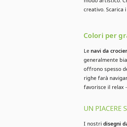
modo artistico. C
creativo. Scarica i
Colori per gr
Le
navi da crocie
generalmente bian
offrono spesso dec
righe farà navigar
favorisce il rela
UN PIACERE 
I nostri
disegni d