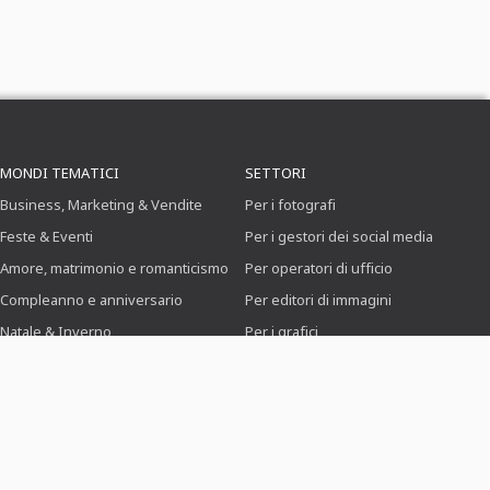
MONDI TEMATICI
SETTORI
Business, Marketing & Vendite
Per i fotografi
Feste & Eventi
Per i gestori dei social media
Amore, matrimonio e romanticismo
Per operatori di ufficio
Compleanno e anniversario
Per editori di immagini
Natale & Inverno
Per i grafici
Cibo & Gastronomia
Per i candidati
Sport e associazioni
Domanda & Curriculum