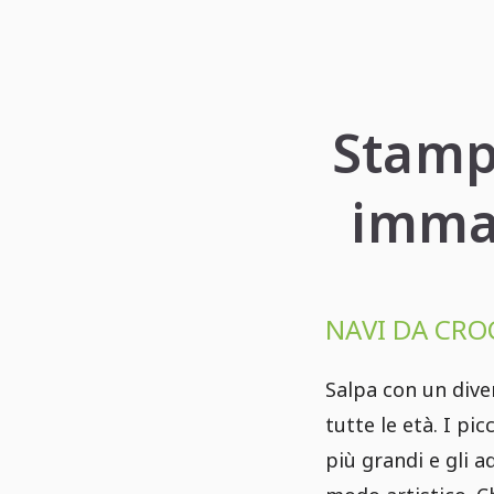
Stampa
immag
NAVI DA CROC
Salpa con un dive
tutte le età. I pi
più grandi e gli 