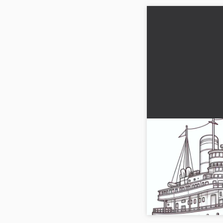
Vecchia nave a v
passeggeri da col
Navigatore nostalgico
passeggeri. Scarica gr
ispirare. Inizia il tuo 
nostro dis...