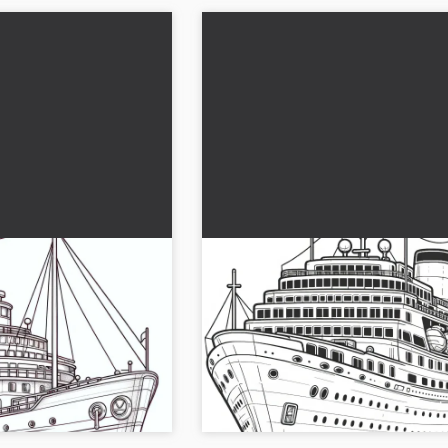
apore e nave
Elegante nave da crociera
orare (Gratis)
sull'oceano: Sfida per colora
complessa (Gratis)
 incontra elegante nave
Viaggia mentalmente attraverso gli o
atuitamente e lasciati
il nostro disegno da colorare della na
viaggio creativo ora con il
crociera. Basta scaricare gratuitament
iniziare!...