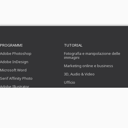
PROGRAMMI
TUTORIAL
Adobe Photoshop
Fotografia e manipolazione delle
immagini
Adobe InDesign
Marketing online e business
Microsoft Word
3D, Audio & Video
Serif Affinity Photo
Ufficio
Adobe Illustrator
Progettazione (Illustrazione, Layout
& Stampa)
Adobe After Effects
Webdesign, CMS & Sviluppo
Serif Affinity Publisher
Novità & Tendenze