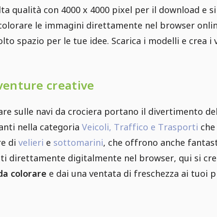
alta qualità con 4000 x 4000 pixel per il download e 
 colorare le immagini direttamente nel browser online
to spazio per le tue idee. Scarica i modelli e crea i vi
venture creative
are sulle navi da crociera portano il divertimento del
nti nella categoria
Veicoli, Traffico e Trasporti
che 
re di
velieri
e
sottomarini
, che offrono anche fantast
ti direttamente digitalmente nel browser, qui si cr
 da colorare
e dai una ventata di freschezza ai tuoi pr