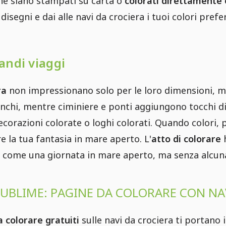
he siano stampati su carta o
colorati direttamente 
 disegni e dai alle navi da crociera i tuoi colori prefer
andi viaggi
ra
non impressionano solo per le loro dimensioni, ma 
chi, mentre ciminiere e ponti aggiungono tocchi di bl
orazioni colorate o loghi colorati. Quando colori, p
e la tua fantasia in mare aperto. L'
atto di colorare
h
x - come una giornata in mare aperto, ma senza alcun
SUBLIME: PAGINE DA COLORARE CON NAV
a colorare gratuiti
sulle navi da crociera ti portano 