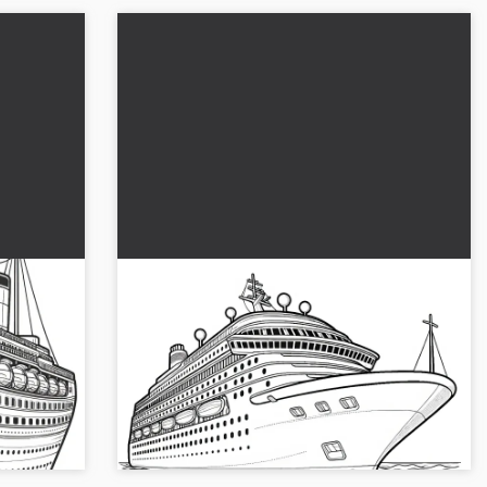
Moderna nave da crociera: il tuo
re
disegno da colorare da scaricare
(Gratis)
ceani con
Vivi la nave da crociera moderna come un
ve da
disegno da colorare. Scaricalo gratis ora! Sii
e e
creativo e coloralo immediatamente online....