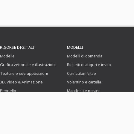
RISORSE DIGITALI
MODELLI
Modelle
Modelli di domanda
Grafica vettoriale e illustrazioni
Biglietti di auguri e invito
Texture e sovrapposizioni
Curriculum vitae
3D, Video & Animazione
Volantino e cartella
Pennello
Manifesti e poster
Preimpostazioni
Identità aziendale
Azioni di Photoshop
Menu
Icone