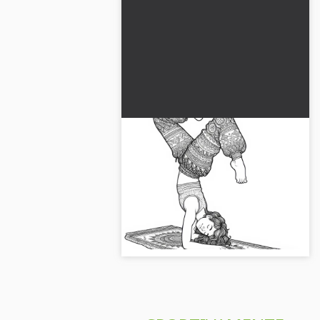
Ragazza fa un acquisto in
equilibrio su un tappetino -
Disegno da colorare ricco di
Scarica il disegno da colorare
dettagli gratuito
originale di una ragazza in verticale!
Download gratuiti e colorazione
online ti aspettano...