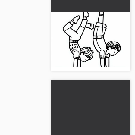
I bambini fanno la verticale
in coppia - Disegno da
colorare gratuito
Trascorri del tempo con questo
disegno da colorare che mostra i
bambini in una verticale partner.
Scaricalo adesso gratuitamente!...