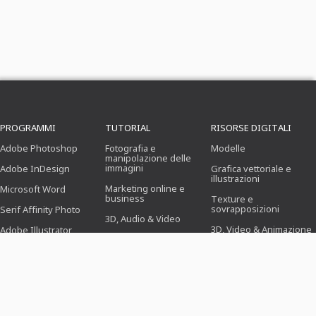
PROGRAMMI
TUTORIAL
RISORSE DIGITALI
Adobe Photoshop
Fotografia e
Modelle
manipolazione delle
immagini
Adobe InDesign
Grafica vettoriale e
illustrazioni
Marketing online e
Microsoft Word
business
Texture e
sovrapposizioni
Serif Affinity Photo
3D, Audio & Video
3D, Video & Animazione
Adobe Illustrator
Ufficio
Pennello
Adobe After Effects
Progettazione
(Illustrazione, Layout &
Preimpostazioni
Serif Affinity Publisher
Stampa)
Azioni di Photoshop
Webdesign, CMS &
Sviluppo
Icone