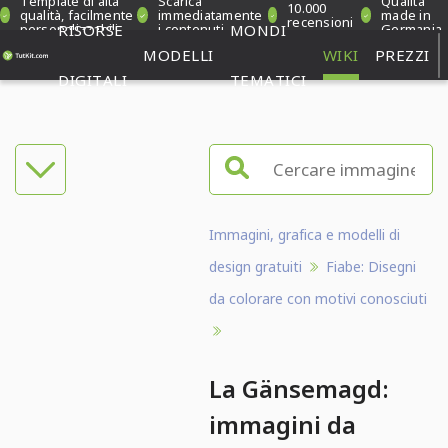
Template di alta
Scarica
Qualità
10.000
qualità, facilmente
immediatamente
made in
recensioni
personalizzabili
RISORSE
i contenuti
MONDI
Germania
verificate
MODELLI
WIKI
PREZZI
DIGITALI
TEMATICI
Immagini, grafica e modelli di
design gratuiti
Fiabe: Disegni
da colorare con motivi conosciuti
La Gänsemagd:
immagini da