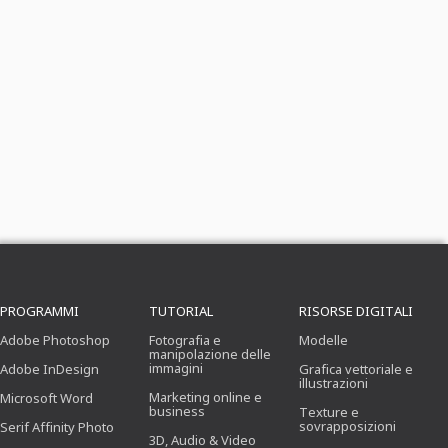
PROGRAMMI
TUTORIAL
RISORSE DIGITALI
Adobe Photoshop
Fotografia e
Modelle
manipolazione delle
immagini
Adobe InDesign
Grafica vettoriale e
illustrazioni
Marketing online e
Microsoft Word
business
Texture e
sovrapposizioni
Serif Affinity Photo
3D, Audio & Video