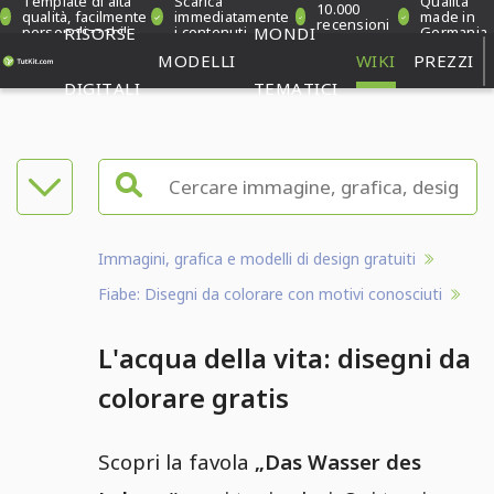
Template di alta
Scarica
Qualità
10.000
qualità, facilmente
immediatamente
made in
recensioni
personalizzabili
RISORSE
i contenuti
MONDI
Germania
verificate
MODELLI
WIKI
PREZZI
DIGITALI
TEMATICI
Immagini, grafica e modelli di design gratuiti
Fiabe: Disegni da colorare con motivi conosciuti
L'acqua della vita: disegni da
colorare gratis
Scopri la favola
„Das Wasser des