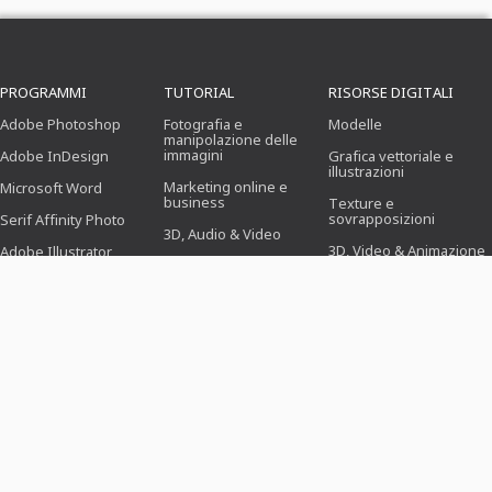
PROGRAMMI
TUTORIAL
RISORSE DIGITALI
Adobe Photoshop
Fotografia e
Modelle
manipolazione delle
immagini
Adobe InDesign
Grafica vettoriale e
illustrazioni
Marketing online e
Microsoft Word
business
Texture e
sovrapposizioni
Serif Affinity Photo
3D, Audio & Video
3D, Video & Animazione
Adobe Illustrator
Ufficio
Pennello
Adobe After Effects
Progettazione
(Illustrazione, Layout &
Preimpostazioni
Serif Affinity Publisher
Stampa)
Azioni di Photoshop
Webdesign, CMS &
Sviluppo
Icone
Novità & Tendenze
MODELLI
MONDI TEMATICI
SETTORI
Modelli di domanda
Business, Marketing &
Per i fotografi
Vendite