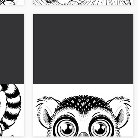
 alla
Il lemure guarda con occhi enormi
o da
direttamente nella telecamera -
modello da colorare gratuito
 che si
Scopri il disegno da colorare di un curioso
 ora il
lemure. Scaricalo gratuitamente e rendilo
vivo!...