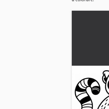
Scheda da colora
stampare e scari
Scopri il carinissimo 
un lemure. Scaricalo g
online....