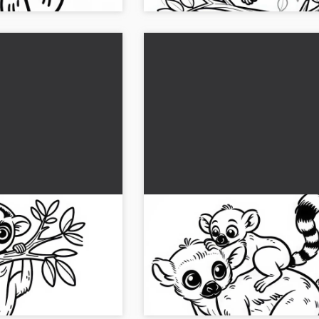
 un ramo - Disegno
Il bambino lemure si aggrappa
s
schiena della madre - Disegn
colorare gratuito
no da colorare di un
Scopri un adorabile cucciolo di lemure
arica l'immagine
aggrappa al dorso della madre. Scarica
ai colori!...
disegno da colorare gratuito!...