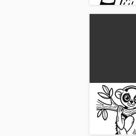
Lemure appeso a
da colorare grati
Scopri il nostro diseg
lemure su un ramo. Sc
gratuitamente e dai vita 