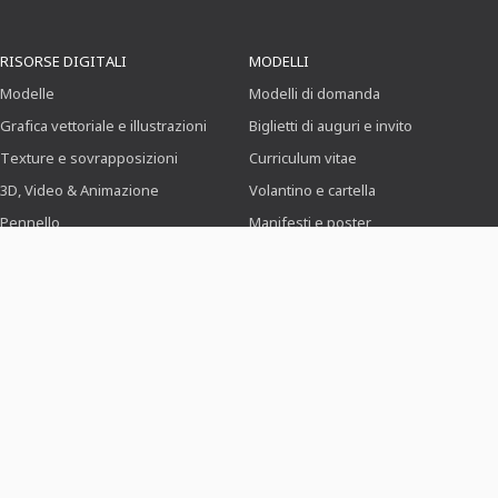
RISORSE DIGITALI
MODELLI
Modelle
Modelli di domanda
Grafica vettoriale e illustrazioni
Biglietti di auguri e invito
Texture e sovrapposizioni
Curriculum vitae
3D, Video & Animazione
Volantino e cartella
Pennello
Manifesti e poster
Preimpostazioni
Identità aziendale
Azioni di Photoshop
Menu
Icone
PREZZI E MODELLI
AIUTO E SUPPORTO
Per scopi professionali
FAQ/Centro assistenza
Per liberi professionisti autonomi
Pagamento e spedizione