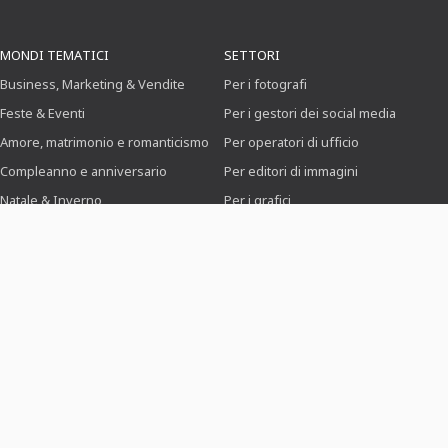
MONDI TEMATICI
SETTORI
Business, Marketing & Vendite
Per i fotografi
Feste & Eventi
Per i gestori dei social media
Amore, matrimonio e romanticismo
Per operatori di ufficio
Compleanno e anniversario
Per editori di immagini
Natale & Inverno
Per i grafici
Cibo & Gastronomia
Per i candidati
Sport e associazioni
Domanda & Curriculum
SU TUTKIT.COM
Su di noi
&
Stampa
Diventare allenatore