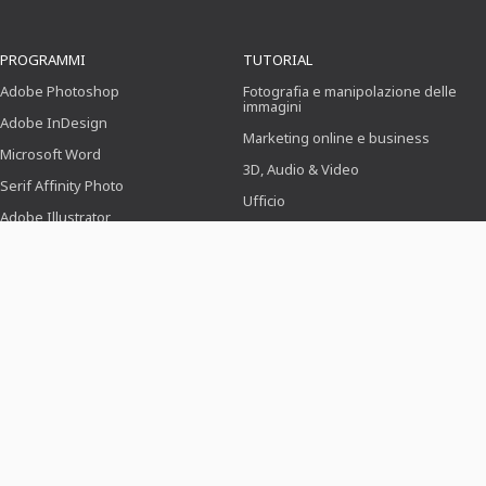
PROGRAMMI
TUTORIAL
Adobe Photoshop
Fotografia e manipolazione delle
immagini
Adobe InDesign
Marketing online e business
Microsoft Word
3D, Audio & Video
Serif Affinity Photo
Ufficio
Adobe Illustrator
Progettazione (Illustrazione, Layout
& Stampa)
Adobe After Effects
Webdesign, CMS & Sviluppo
Serif Affinity Publisher
Novità & Tendenze
Se avete domande, possiamo aiutarvi. Chiamateci:
+49 3991 7787032