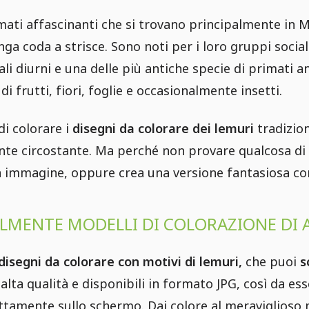
ati affascinanti che si trovano principalmente in
unga coda a strisce. Sono noti per i loro gruppi socia
i diurni e una delle più antiche specie di primati anc
di frutti, fiori, foglie e occasionalmente insetti.
 di colorare i
disegni da colorare dei lemuri
tradizion
ente circostante. Ma perché non provare qualcosa di
a immagine, oppure crea una versione fantasiosa con
ILMENTE MODELLI DI COLORAZIONE DI 
 disegni da colorare con motivi di lemuri,
che puoi
s
lta qualità e disponibili in formato JPG, così da ess
tamente sullo schermo. Dai colore al meraviglioso m