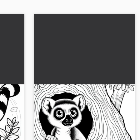
salta
Lemure curioso osserva fuori dal
accia
tronco di un albero – Disegno da
colorare gratuito
emure dal
Scopri il curioso lemure della nostra pagina di
disegni da colorare gratuiti! Scaricalo e inizia
 colorare
subito a colorare....