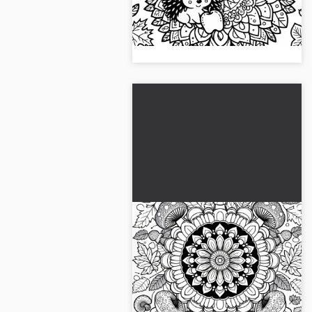
da colorare del mandala di riccio
per l'autunno. Datti da fare e
colori!...
Mandala di funghi da
colorare per l'autunno -
Disponibile
Scarica il mandala dei funghi per
gratuitamente
l'autunno! Scarica ora il disegno
da colorare gratuitamente e porta