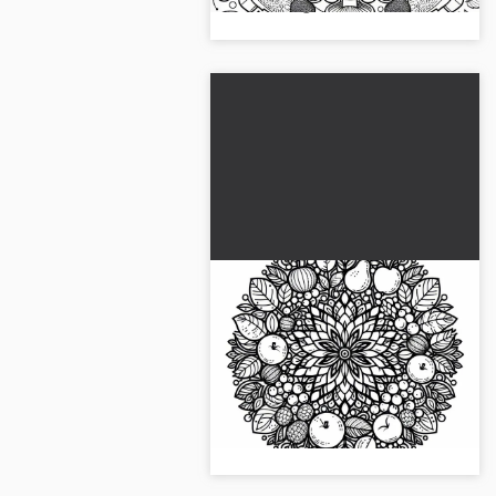
colore nel gioco...
Mandala di frutti
autunnali da colorare
gratuitamente
L'immagine da colorare con frutti
autunnali in design mandala ti
aspetta. Scaricala ora
gratuitamente!...