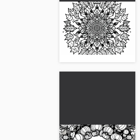
Mandala foglie d'autunno
da colorare gratis
Crea il disegno autunnale da
colorare con foglie colorate.
Scaricalo gratuitamente e lascia
libera la tua fantasia!...
Disegno da colorare