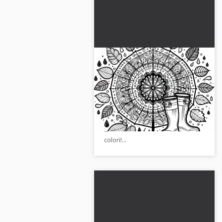
Mandala da colorare con
la pioggia per l'autunno -
Download gratuito
Scopri il colorato mandala
autunnale da colorare. Scarica il
disegno da colorare
gratuitamente e crea i tuoi
colori!...