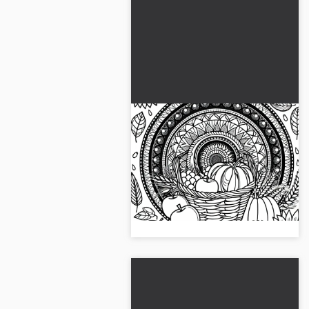
Mandala autunnale da
colorare per il raccolto da
scaricare gratuitamente
Vivi ore creative con il nostro
mandala autunnale gratuito.
Scarica subito il disegno da
colorare!...