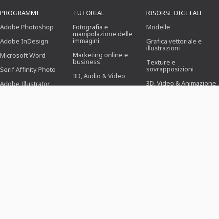
PROGRAMMI
TUTORIAL
RISORSE DIGITALI
Adobe Photoshop
Fotografia e
Modelle
manipolazione delle
immagini
Adobe InDesign
Grafica vettoriale e
illustrazioni
Marketing online e
Microsoft Word
business
Texture e
sovrapposizioni
Serif Affinity Photo
3D, Audio & Video
3D, Video & Animazione
Adobe Illustrator
Ufficio
Pennello
Adobe After Effects
Progettazione
(Illustrazione, Layout &
Preimpostazioni
Serif Affinity Publisher
Stampa)
Azioni di Photoshop
Webdesign, CMS &
Sviluppo
Icone
Novità & Tendenze
MODELLI
MONDI TEMATICI
SETTORI
Modelli di domanda
Business, Marketing &
Per i fotografi
Vendite
Biglietti di auguri e invito
Per i gestori dei social
Feste & Eventi
media
Curriculum vitae
Amore, matrimonio e
Per operatori di ufficio