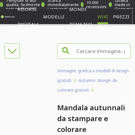
Template di alta
Scarica
Qualità
10.000
qualità, facilmente
immediatamente
made in
recensioni
personalizzabili
RISORSE
i contenuti
MONDI
Germania
verificate
MODELLI
WIKI
PREZZI
DIGITALI
TEMATICI
Immagini, grafica e modelli di design
gratuiti
Autunno: disegni da
colorare gratuiti
Mandala autunnali
da stampare e
colorare