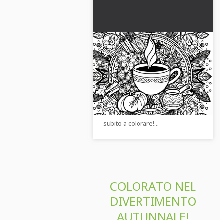
Tazza da tè Mandala da
colorare autunno
gratuito
Scopri il creativo modello da
colorare di una tazza di tè
mandala per l'autunno. Scarica
l'immagine gratuitamente e inizia
subito a colorare!...
COLORATO NEL
DIVERTIMENTO
AUTUNNALE!