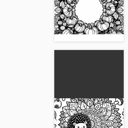
Mandala di zucche
autunnali gratis
Creatività per l'autunno! Scarica
ora il nostro disegno da colorare
con il mandala della zucca e
scopri la gioia di colorare...
Riccio Mandala da
colorare autunno
gratuito
Scarica gratuitamente il modello