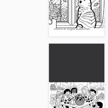
finestra mentre
osserva le foglie che
Trasforma i gattini nella
cadono – Disegno da
finestra a colori! Prendi il
colorare autunno
disegno da colorare gratuito e
gratuito
colora le foglie autunnali...
I bambini creato con le
castagne al tavolo del
giardino - modello da
Crea ore creative con il tuo
colorare autunnale