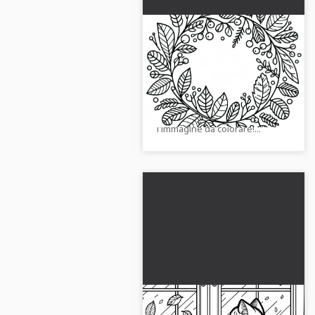
Corona autunnale di
foglie e bacche -
Stampa da colorare
Vivi i colori dell'autunno con
autunnale gratuita
questo disegno da colorare.
Scarica gratuitamente
l'immagine da colorare!...
Gatto seduto alla