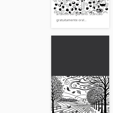
disegno da colorare: i bambini
gratis
fanno lavoretti con le castagne
al tavolo del giardino. Scaricalo
gratuitamente ora!...
Il vento autunnale fa
danzare le foglie lungo l
viale – Disegno da
Vivi la bellezza dei colori
colorare autunnale
autunnali con questo disegno
gratuito
da colorare gratuito. Scarica