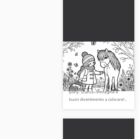
Bambino accarezza
pony disegno da
colorare autunno
Scarica ora il disegno da
gratuito
colorare gratuito con un
bambino che accarezza un
pony. Scarica l'immagine e
buon divertimento a colorare!...