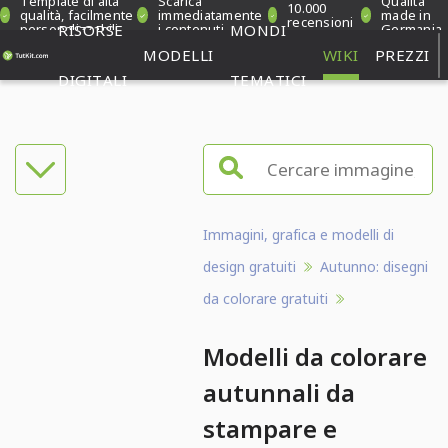
Template di alta
Scarica
Qualità
10.000
qualità, facilmente
immediatamente
made in
recensioni
personalizzabili
RISORSE
i contenuti
MONDI
Germania
verificate
MODELLI
WIKI
PREZZI
DIGITALI
TEMATICI
Immagini, grafica e modelli di
design gratuiti
Autunno: disegni
da colorare gratuiti
Modelli da colorare
autunnali da
stampare e