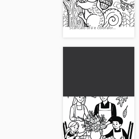
Disegno da colorare per
Lascia libero sfogo alla tua
l'autunno
creatività con il modello di
disegno di scoiattolo gratuito.
Scaricalo ora e coloralo!...
La famiglia prepara un
mazzo di fiori per il
tavolo da pranzo -
Scarica il disegno da colorare
Disegno da colorare
gratuito con una famiglia che
autunnale gratuito