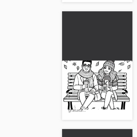
Due amici bevono cacao
su una panchina nel
parco - Pagina da
Lasciati ispirare da questo
colorare autunnale
disegno da colorare autunnale
gratuita
e scarica ora la tua immagine
gratuita!...