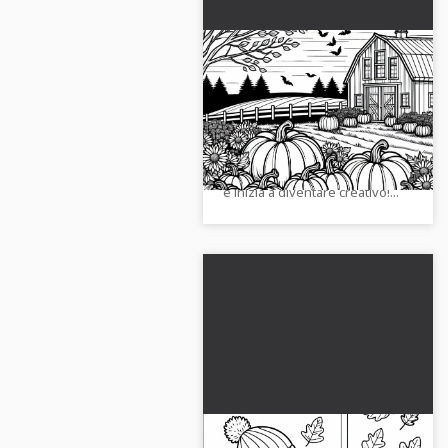
Zucchetti davanti a un
fienile al crepuscolo -
Disegno da colorare
Maschi di zucche davanti a un
autunnale gratuito
fienile al crepuscolo. Scarica il
modello di colorazione gratuito
e inizia a diventare creativo!...
Il bambino raccoglie