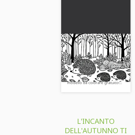
La famiglia dei ricci
attraversa la radura -
Modello da colorare
La famiglia di ricci nella radura
autunnale gratuito
sta aspettando di essere
colorata da te. Scarica ora il
modello da colorare gratuito!...
L'INCANTO
DELL'AUTUNNO TI