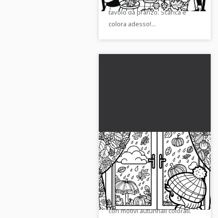
prepara un mazzo di fiori per il
tavolo da pranzo. Scarica e
colora adesso!...
Bambino guarda
attraverso la finestra
con immagini autunnali
Non perdere il dolce disegno
– Modello da colorare
da colorare. Un bambino
autunnale gratuito
guarda attraverso una finestra
con motivi autunnali colorati.