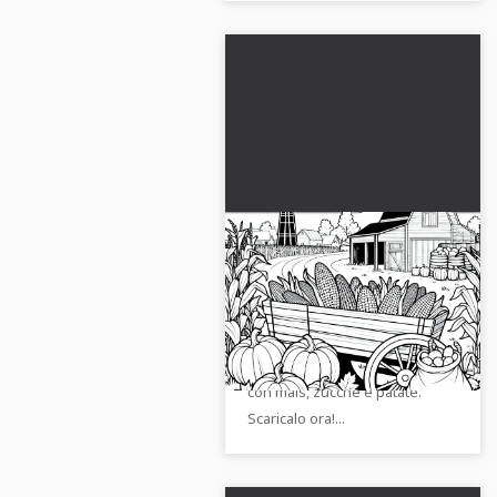
Carrello di raccolta
pieno di mais, zucche e
sacco di patate davanti
Crea opere d'arte colorate con
al podere - Disegno da
questo modulo da colorare
colorare autunnale
gratuito del carro dell'uscita
gratuito
con mais, zucche e patate.
Scaricalo ora!...