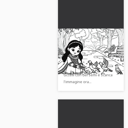
Ragazza nutre gli uccelli
con semi su una strada
del parco – Disegno da
Scopri la gioia di colorare con
colorare autunnale
questo modello da colorare
gratis
gratuito. Dai da mangiare agli
uccelli con dei semi e scarica
l'immagine ora...