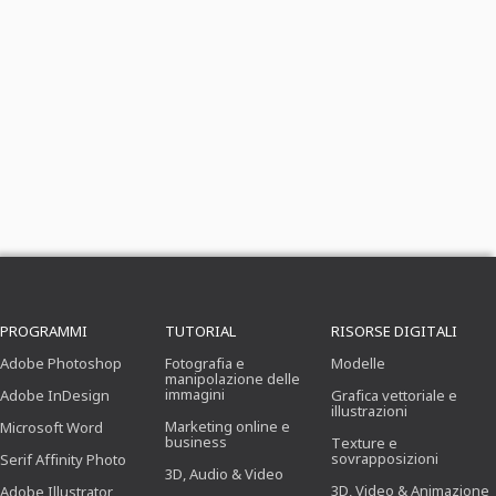
PROGRAMMI
TUTORIAL
RISORSE DIGITALI
Adobe Photoshop
Fotografia e
Modelle
manipolazione delle
immagini
Adobe InDesign
Grafica vettoriale e
illustrazioni
Marketing online e
Microsoft Word
business
Texture e
sovrapposizioni
Serif Affinity Photo
3D, Audio & Video
3D, Video & Animazione
Adobe Illustrator