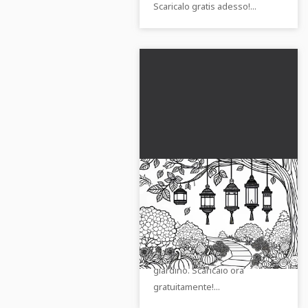
Scaricalo gratis adesso!...
Le lanterne sono
appese agli alberi sopra
il sentiero del giardino –
Scarica questo disegno da
Modello da colorare
colorare autunnale con
autunnale gratuito
lanterne sopra un sentiero del
giardino. Scaricalo ora
gratuitamente!...