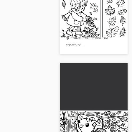
foglie per l'erbario -
Modello da colorare
Prendi il modello pittoresco
autunnale gratis
dove un bambino raccoglie
foglie. Scaricalo ora
gratuitamente e diventa
creativo!...
Lo scoiattolo si
arrampica sull'albero -