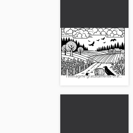
Paesaggio tranquillo
con sentiero di
campagna, campo
Paesaggio autunnale creativo
mietuto e corvi –
con sentiero e corvi come
Disegno da colorare per
modello da colorare. Scarica
l'autunno
l'immagine gratuitamente ora!...