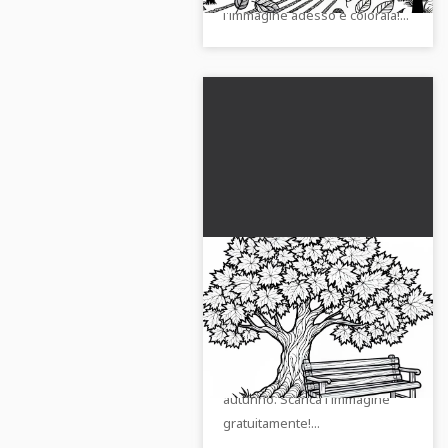
l'immagine adesso e colorala!...
Vecchia panchina di
legno sotto un acero
pieno di foglie Modello
Questo disegno da colorare
da colorare autunnale
mostra una vecchia panchina di
gratis
legno sotto un acero in
autunno. Scarica l'immagine
gratuitamente!...