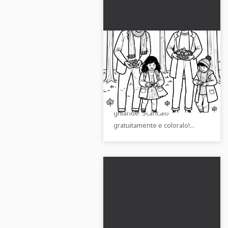
La famiglia raccoglie
castagne e ghiande nel
bosco - Disegno da
Modello da colorare creativo
colorare autunnale
che mostra una famiglia
gratuito
mentre raccoglie castagne e
ghiande. Scaricalo
gratuitamente e coloralo!...