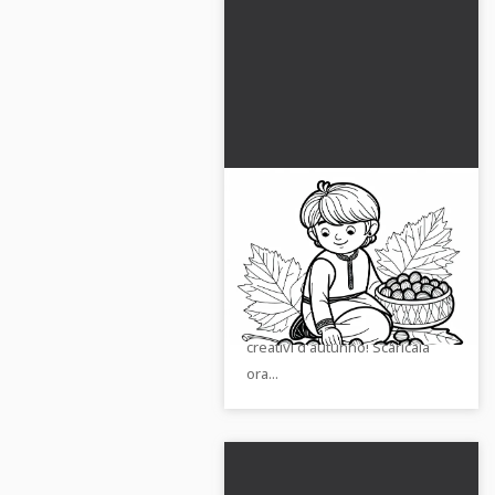
Ragazzo con ghiande
raccolte da colorare
Autunno Gratis
Scarica l'immagine da colorare
gratuita di un ragazzo con
ghiande. Perfetta per momenti
creativi d'autunno! Scaricala
ora...