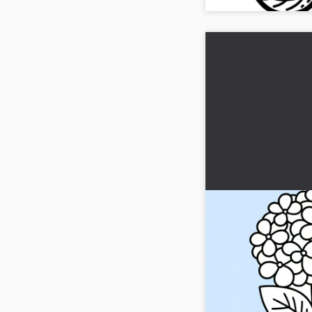
Fiori di ortensia
da colorare per b
Scarica il semplice di
bambini con i meravigli
scopri la gioia di color