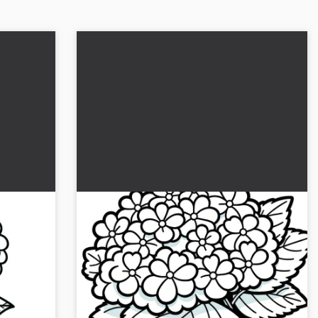
Fiori di ortensia: immagine da
colorare (gratuita)
 colorare
Disegno da colorare di alta qualità di fiori di
i la
ortensia in formato JPG. Scarica gratuitamente
pare o
e lasciati ispirare. Nessun accesso richiesto.
Inizia sub...