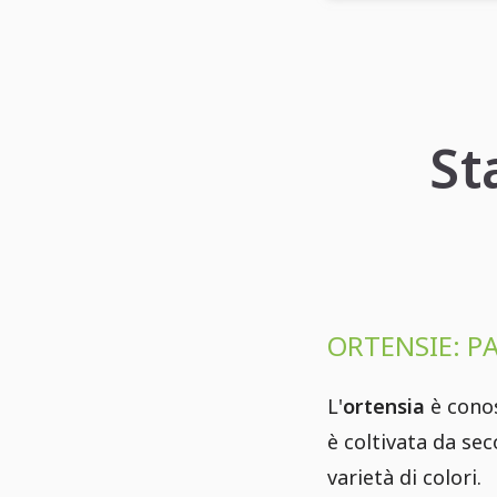
St
ORTENSIE: PA
L'
ortensia
è conos
è coltivata da se
varietà di colori.