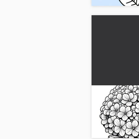
Fiori di ortensia
realistico (gratui
Vivi la bellezza dei fio
disegno da colorare rea
gratuitamente. Provalo 