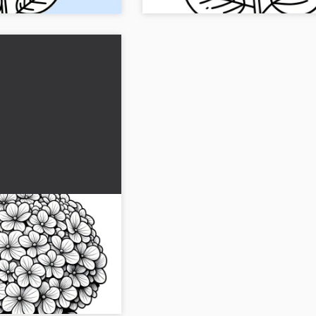
: Disegno da colorare
to)
ri di ortensia nel nostro
listico. Scaricalo
subito!...