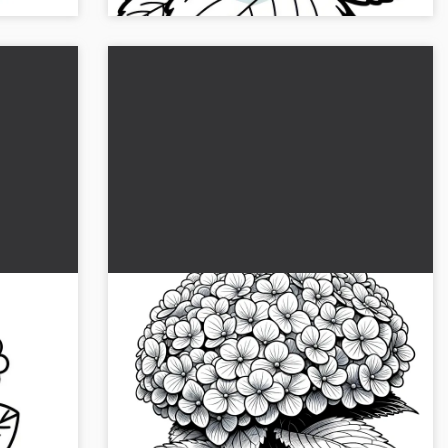
segno
Fiori di ortensia: Disegno realistico
tuito)
da colorare (Gratuito)
iori di
Incantevole motivo di ortensie in un disegno
tamente o
realistico da colorare. Scopri e scarica
.
l'immagine di alta qualità gratuitamente. Ora
mettiti alla prova c...