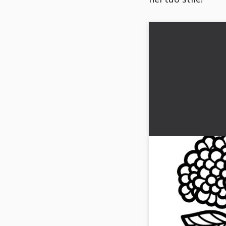
Fiore di ortensia
da colorare (Grat
Scopri il disegno gratui
Perfetto da stampare o
ora!...