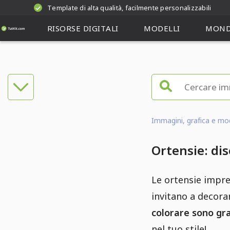
Template di alta qualità, facilmente personalizzabili
RISORSE DIGITALI
MODELLI
MOND
Immagini, grafica e mode
Ortensie: dis
Le ortensie impres
invitano a decorar
colorare sono gr
nel tuo stile!