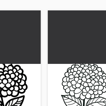
: Semplice disegno
Fiore di ortensia: Disegno da
uito)
colorare semplice (Gratuito)
to dei fiori d'ortensia.
Scarica gratuitamente un'immagine da
 colorare online. Scarica
creativa del fiore di ortensia. Promuov
fantasia dei bambini. Ideale per stam
colorare online. S...