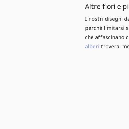
Altre fiori e p
I nostri disegni d
perché limitarsi 
che affascinano co
alberi
troverai mo