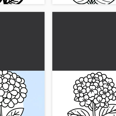
: Semplice disegno
Fiori di ortensia: Semplice di
ambini (Gratis)
da colorare per bambini (Gra
segno da colorare per
Goditi un'illustrazione dettagliata dei f
osi fiori di ortensia e
ortensia da colorare. Scaricala gratui
are. Ora gratuitamente!...
colorala online, senza registrazione!..