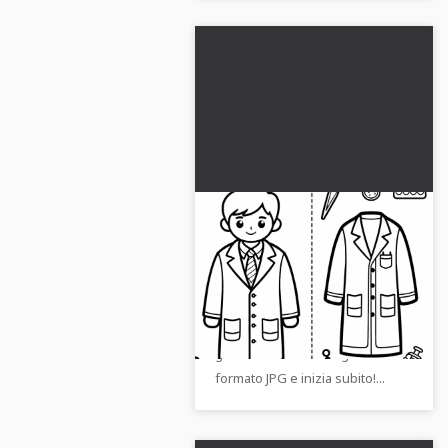
Camice da laboratorio
per scienziati - Modello
da colorare gratuito da
Partecipa a colorare uno
scaricare
scienziato in camice da
laboratorio. Scarica
gratuitamente l'immagine in
formato JPG e inizia subito!...