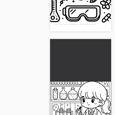
colorare gratuito
Scarica gratuitamente il
fantastico disegno da colorare di
occhiali protettivi per scienziati!
Divertiti a essere creativo...
Laboratorio con
scienziato – Disegno da
colorare gratuito
Crea il tuo disegno da colorare di
uno scienziato in laboratorio.