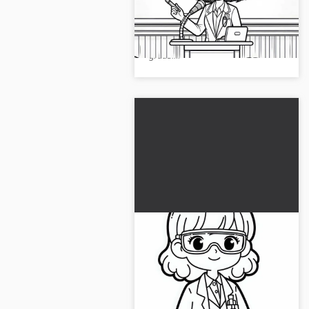
Vivi il mondo della scienziata
gratuito
durante una conferenza. Scarica
ora il disegno da colorare
gratis!...
Scienziata con occhiali
protettivi e camice da
laboratorio disegno da
Scarica ora il disegno da colorare
colorare gratis
di una scienziata! Scarica
gratuitamente e colora online...