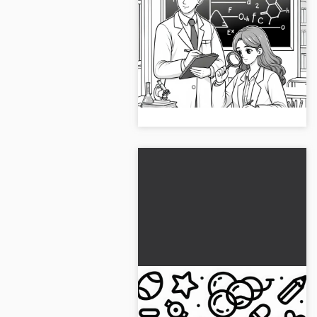
Università con scienziati
da colorare
gratuitamente
Immagine da colorare creativa
con uno scienziato all'università.
Scaricalo ora gratuitamente e
coloralo!...
Occhiali protettivi per
scienziati – Disegno da