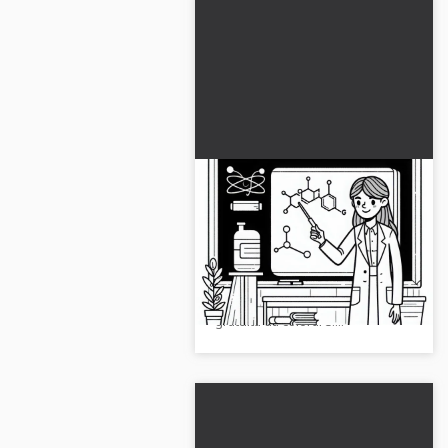
Una scienziata spiega
una teoria scientifica alla
lavagna – Disegno da
Scopri il disegno da colorare di
colorare gratuito
una scienziata che spiega una
teoria. Ottieni subito l'immagine
gratuita da colorare!...