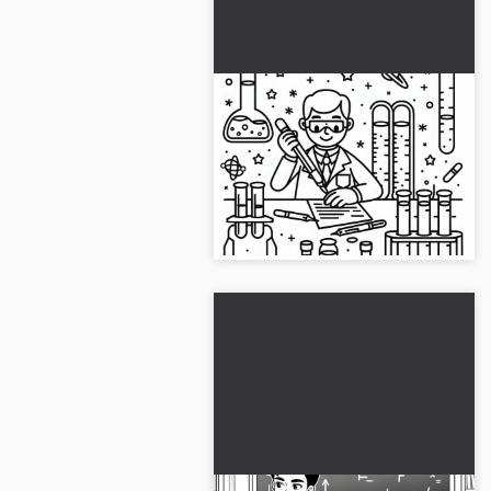
Provetti per scienziati -
Disegno da colorare
gratuito
Immagine da colorare creativa di
provette per scienziati. Scarica
ora e colora online!...