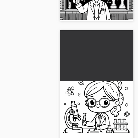
uno scienziato. Scaricalo
gratuitamente e inizia subito!...
Scarica gratuitamente e
colora online
un'immagine da colorare
Scarica subito il disegno da
di una scienziata
colorare di una scienziata e
porta colore nel gioco. Scaricalo
adesso!...