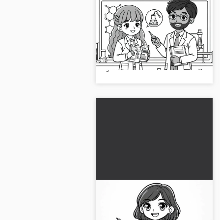
Scienziati che
presentano risultati di
ricerca - Disegno da
Prendi questa creativa pagina da
colorare gratuito
colorare di uno scienziato che
presenta la sua ricerca! Scaricala
gratis ora e inizia a colorarla...
Scienziata in conferenza
di fronte al pubblico –
Disegno da colorare