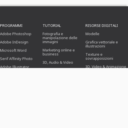
PROGRAMMI
TUTORIAL
RISORSE DIGITALI
Adobe Photoshop
Fotografia e
Modelle
manipolazione delle
immagini
Adobe InDesign
Grafica vettoriale e
illustrazioni
Marketing online e
Microsoft Word
business
Texture e
sovrapposizioni
Serif Affinity Photo
3D, Audio & Video
3D, Video & Animazione
Adobe Illustrator
Ufficio
Pennello
Adobe After Effects
Progettazione
(Illustrazione, Layout &
Preimpostazioni
Serif Affinity Publisher
Stampa)
Azioni di Photoshop
Webdesign, CMS &
Sviluppo
Icone
Novità & Tendenze
MODELLI
MONDI TEMATICI
SETTORI
Modelli di domanda
Business, Marketing &
Per i fotografi