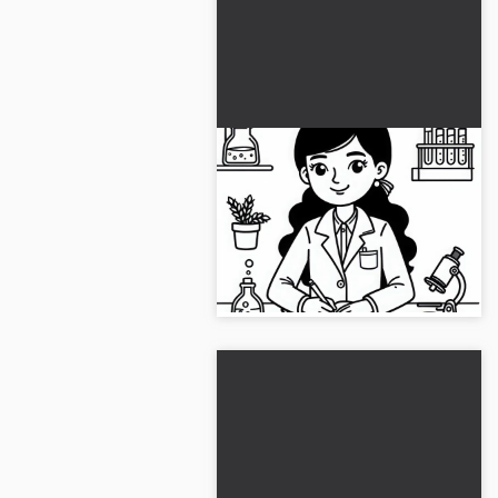
Scienziata che scrive
appunti nel diario di
laboratorio – Modello da
Scarica gratuitamente e progetta
colorare gratuito
in modo creativo il diario di
laboratorio della scienziata!...