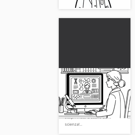
Scienziata che analizza
dati al computer -
Disegno da colorare
Scopri il disegno da colorare di
gratuito
una scienziata al computer.
Scaricalo gratuitamente ora e
scopri il lato creativo della
scienza!...