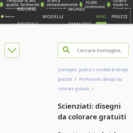
Template di alta
Scarica
Qualità
10.000
qualità, facilmente
immediatamente
made in
recensioni
personalizzabili
RISORSE
i contenuti
MONDI
Germania
verificate
MODELLI
WIKI
PREZZI
DIGITALI
TEMATICI
Immagini, grafica e modelli di design
gratuiti
Professioni: disegni da
colorare gratuiti
Scienziati: disegni
da colorare gratuiti