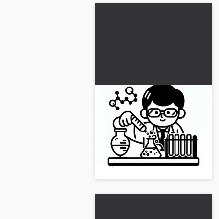
Scienziato in
esperimento con
reazione chimica -
Scarica gratuitamente questo
Disegno da colorare
disegno da colorare di uno
semplice da scaricare
scienziato intento in un
gratis
esperimento emozionante...