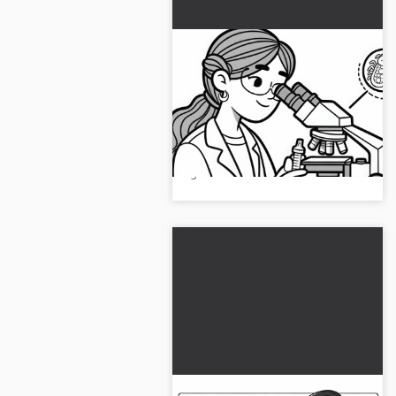
Scienziata che esamina
un'immagine al
microscopio - Modello da
Scopri il disegno da colorare di
colorare gratuito
una scienziata al microscopio.
Scarica ora il modello da colorare
gratuito!...