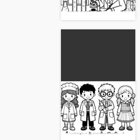
Scarica l'immagine gratuitamente
o colorala online!...
Bambini che si
travestono da scienziati
– Disegno da colorare
Bambini come scienziati
gratuito
scoprono e diventano creativi in
un disegno da colorare. Scarica
l'immagine gratuitamente!...