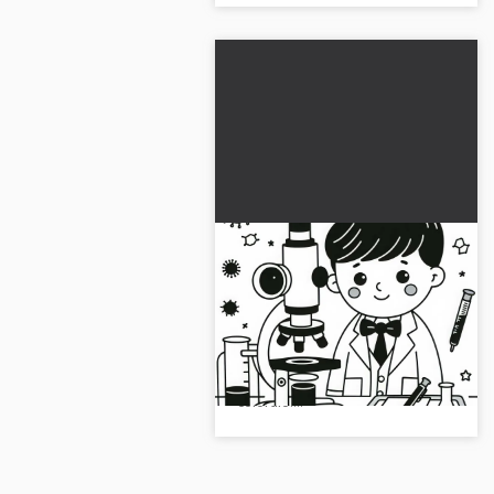
Microscopio per
scienziati - Disegno da
colorare gratuito
Scarica questo disegno da
colorare di un microscopio per
scienziati. Scaricalo subito e
coloralo!...