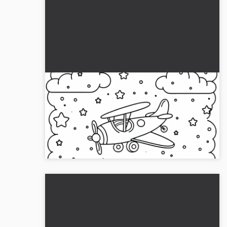
Aereo giocattolo vola tra le nuvole –
Disegno da colorare gratuito
Vivi il divertimento con il nostro disegno da
colorare di un aereo giocattolo tra le nuvole.
Scaricalo gratis e inizia a colorare oggi stesso!...