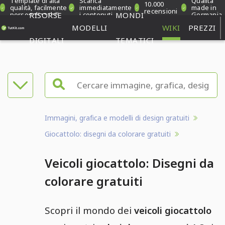
Template di alta
Scarica
Qualità
10.000
qualità, facilmente
immediatamente
made in
recensioni
personalizzabili
RISORSE
i contenuti
MONDI
Germania
verificate
MODELLI
WIKI
PREZZI
DIGITALI
TEMATICI
Immagini, grafica e modelli di design gratuiti
Giocattolo: disegni da colorare gratuiti
Veicoli giocattolo: Disegni da
colorare gratuiti
Scopri il mondo dei
veicoli giocattolo