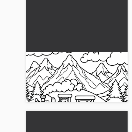
Treno giocattolo attraversa un
paesaggio montano - Immagine da
colorare gratuita da scaricare
Scarica questo disegno da colorare con un treno
giocattolo nel paesaggio montano. Scaricalo
gratuitamente e coloralo online!...