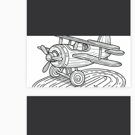
Aereo di legno pronto al decollo -
Disegno da colorare gratuito
Immagine da colorare creativa di un aereo
giocattolo in legno. Scaricalo gratuitamente ora e
coloralo online!...