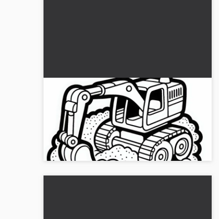
Escavatore giocattolo solleva sabbia -
Modello da colorare gratuito
Scarica gratuitamente il disegno da colorare di un
escavatore giocattolo che solleva sabbia! Scarica
ora e colora online....