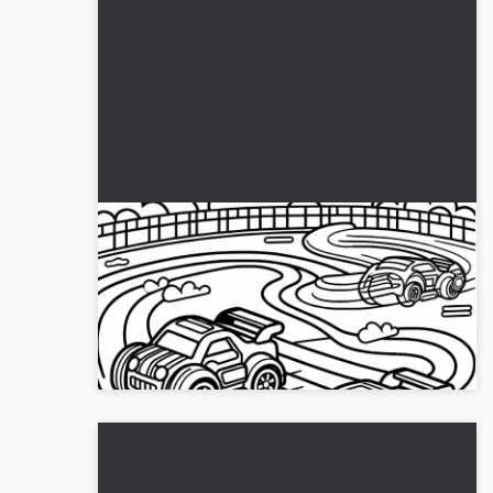
Auto giocattolo partecipano a gare su
un circuito – Immagine da colorare
gratuita
Vivi emozionanti corse con auto giocattolo sulla
nostra pista colorata. Scarica ora il disegno da
colorare gratuito!...