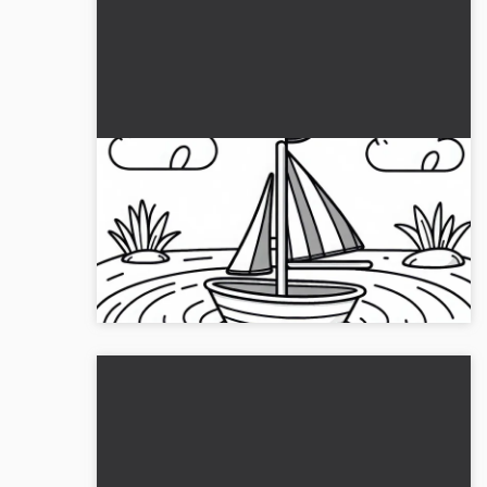
Gioco di vela per bambini galleggia sul
laghetto - Disegno da colorare
gratuito
Lascia libero sfogo alla tua creatività con il nostro
modello da colorare gratuito. Scarica ora la barca a
vela sul laghetto!...