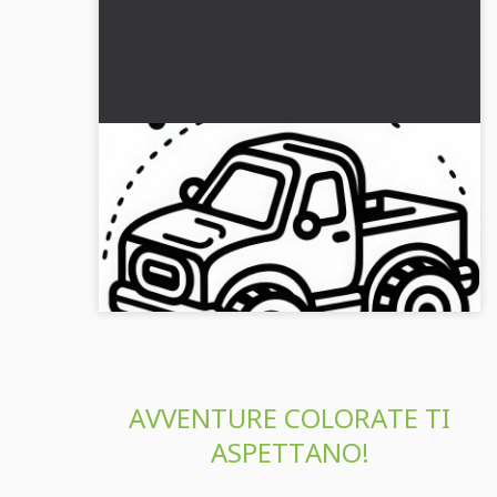
Colorazione di auto giocattolo da
scaricare gratuitamente
Scarica il gratuito disegno da colorare di un'auto
giocattolo e scopri il divertimento creativo nel
colorare!...
AVVENTURE COLORATE TI
ASPETTANO!