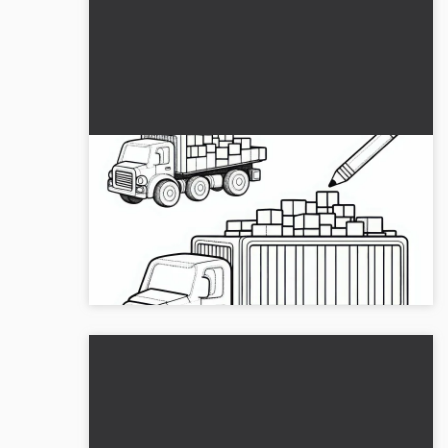
Camion giocattolo carica i blocchi sul
pianale - Modello da colorare gratuito
Colora il camion giocattolo con i mattoncini. Scarica
gratuitamente il modello da colorare e
personalizzalo online!...