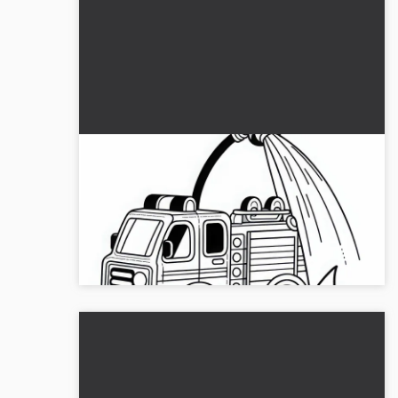
Auto dei pompieri giocattolo spegne
un piccolo incendio modello da
colorare gratis
Scarica il disegno da colorare dell'auto dei
pompieri e lascia libero sfogo alla tua creatività.
Adesso scaricalo gratuitamente!...