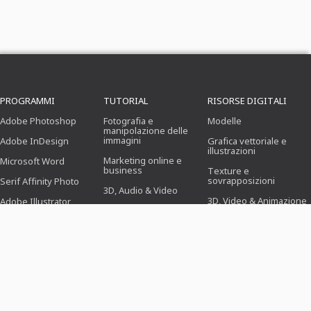
PROGRAMMI
TUTORIAL
RISORSE DIGITALI
Adobe Photoshop
Fotografia e
Modelle
manipolazione delle
immagini
Adobe InDesign
Grafica vettoriale e
illustrazioni
Marketing online e
Microsoft Word
business
Texture e
sovrapposizioni
Serif Affinity Photo
3D, Audio & Video
3D, Video & Animazione
Adobe Illustrator
Ufficio
Pennello
Adobe After Effects
Progettazione
(Illustrazione, Layout &
Preimpostazioni
Serif Affinity Publisher
Stampa)
Azioni di Photoshop
Webdesign, CMS &
Sviluppo
Icone
Novità & Tendenze