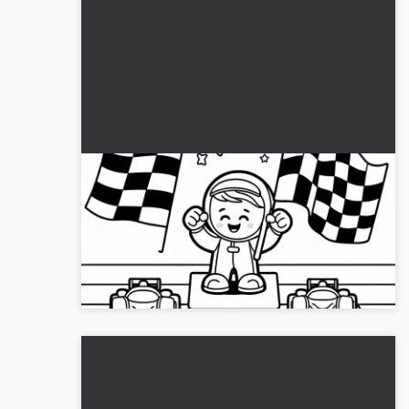
Scarica gratuitamente il disegno da
colorare di auto da corsa
Crea la tua macchina da corsa giocattolo con il
nostro disegno da colorare gratuito. Scaricalo ora
e inizia a colorare!...