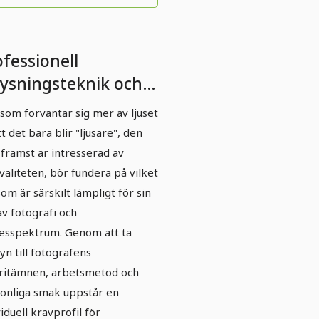
fessionell
lysningsteknik och
sstyrning: Del 3 -
som förväntar sig mer av ljuset
uskällor som är
tt det bara blir "ljusare", den
levanta för
främst är intresserad av
fessionell
kvaliteten, bör fundera på vilket
 som är särskilt lämpligt för sin
ografering (?)
av fotografi och
sspektrum. Genom att ta
yn till fotografens
ritämnen, arbetsmetod och
onliga smak uppstår en
viduell kravprofil för