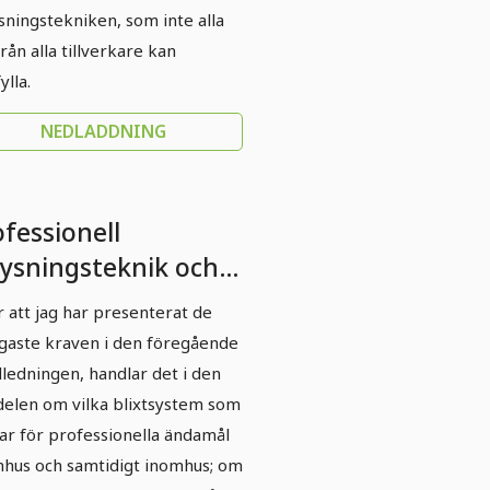
sningstekniken, som inte alla
från alla tillverkare kan
ylla.
NEDLADDNING
fessionell
lysningsteknik och
sstyrning: Del 5 -
r att jag har presenterat de
ixtanordningar för
igaste kraven i den föregående
om- och
ledningen, handlar det i den
omhusbruk?
delen om vilka blixtsystem som
ar för professionella ändamål
hus och samtidigt inomhus; om