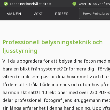
Ladda ner innehållet direkt
Över 10 000 verifie
ÄMNEN
WIKI
PRISER
Professionell belysningsteknik och
ljusstyrning
Vill du uppgradera för att belysa dina foton med 
bara en blixt från systemet? Informera dig i förv
vilken teknik som passar dina huvudmotiv och hur
få dem att stråla både inomhus och utomhus på e
harmoniskt sätt! I 10 lektioner med över 230 PDF-
delar professionell fotograf Jens Brüggemann med
sin långa erfarenhet i denna handledning. Upplyf