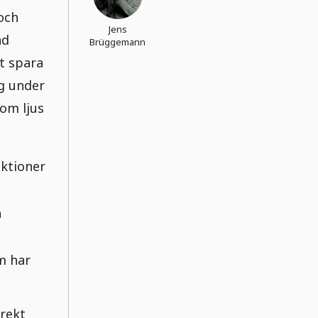
och
Jens
ad
Brüggemann
t spara
ig under
 om ljus
ektioner
n
m har
rrekt