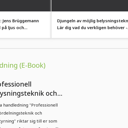
n: Jens Brüggemann
Djungeln av möjlig belysningstekn
l på ljus och
Lär dig vad du verkligen behöver -
och vad inte.
edning (E-Book)
fessionell
lysningsteknik och
sstyrning: Del 1 -
a handledning "Professionell
d är korrekt
fördelningsteknik och
ponering?
tyrning" riktar sig till er som