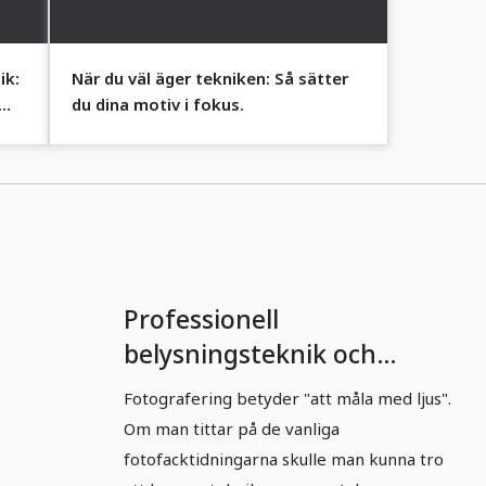
ik:
När du väl äger tekniken: Så sätter
du dina motiv i fokus.
Professionell
belysningsteknik och
ljusstyrning: Del 2 - Tre
Fotografering betyder "att måla med ljus".
anledningar till varför
Om man tittar på de vanliga
belysningsteknik bör
fotofacktidningarna skulle man kunna tro