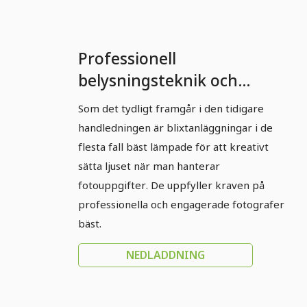
Professionell
belysningsteknik och
ljusstyrning: Del 4 - Krav på
Som det tydligt framgår i den tidigare
professionella
handledningen är blixtanläggningar i de
blixtanläggningar
flesta fall bäst lämpade för att kreativt
sätta ljuset när man hanterar
fotouppgifter. De uppfyller kraven på
professionella och engagerade fotografer
bäst.
NEDLADDNING