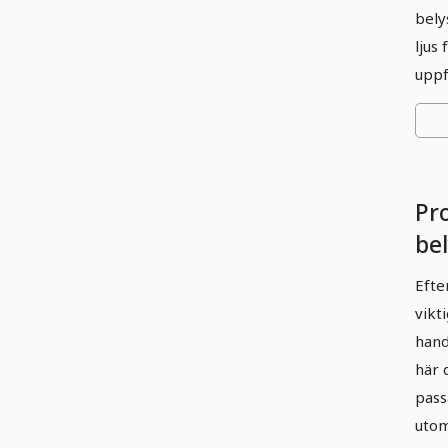
bely
ljus 
uppf
Pro
be
lju
Efte
Bl
vikt
in
hand
ut
här 
pass
utom