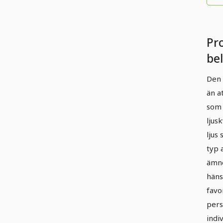
Pro
be
lju
Den 
Lj
än a
re
som 
pro
ljus
ljus
fot
typ 
ämne
häns
favo
pers
indi