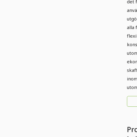
det 
anv
utgö
alla
flex
kons
utom
ekon
skaf
inom
utom
Pro