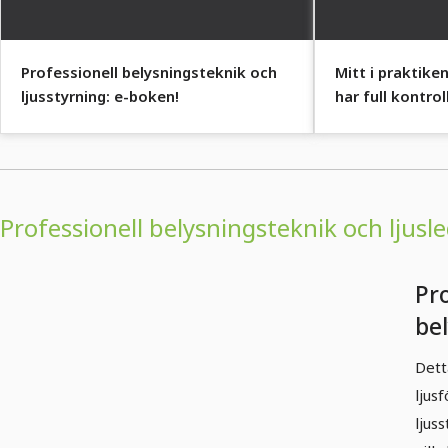
Professionell belysningsteknik och
Mitt i praktike
ljusstyrning: e-boken!
har full kontrol
belysning!
Professionell belysningsteknik och ljusl
Pro
be
lju
Dett
Va
ljus
ex
ljuss