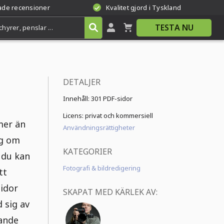
rade recensioner
Kvalitet gjord i Tyskland
TESTA NU
DETALJER
Innehåll:
301 PDF-sidor
Licens: privat och kommersiell
mer än
Användningsrättigheter
äg om
KATEGORIER
 du kan
Fotografi & bildredigering
tt
sidor
SKAPAT MED KÄRLEK AV:
 sig av
tande