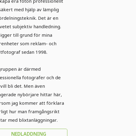
 skapa era foton professionellt
säkert med hjälp av lämplig
fördelningsteknik. Det är en
etet subjektiv handledning.
ligger till grund för mina
renheter som reklam- och
tfotograf sedan 1998.
gruppen är därmed
essionella fotografer och de
vill bli det. Men även
gerade nybörjare hittar här,
rsom jag kommer att förklara
rligt hur man framgångsrikt
tar med blixtanläggningar.
NEDLADDNING