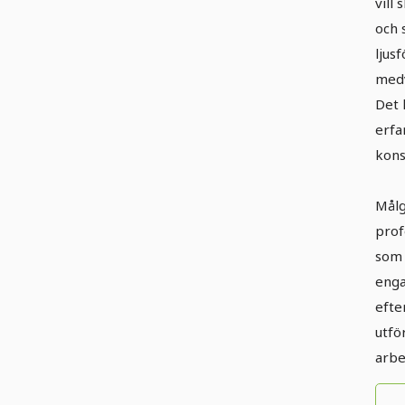
vill
och 
ljus
medv
Det 
erfa
kons
Mål
prof
som 
enga
efte
utfö
arbe