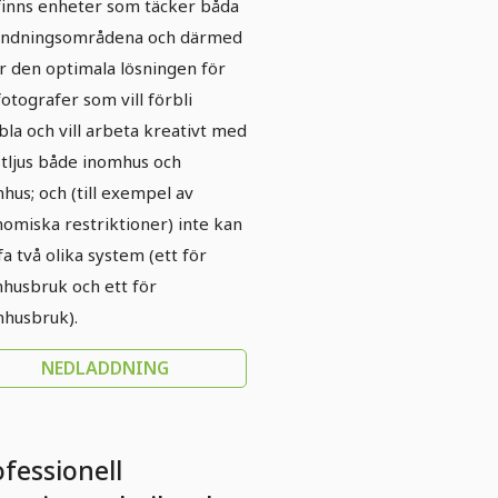
finns enheter som täcker båda
ändningsområdena och därmed
r den optimala lösningen för
 fotografer som vill förbli
ibla och vill arbeta kreativt med
tljus både inomhus och
hus; och (till exempel av
omiska restriktioner) inte kan
fa två olika system (ett för
husbruk och ett för
husbruk).
NEDLADDNING
fessionell