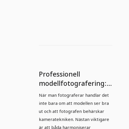
Professionell
modellfotografering:
Del 9 - Det effektiva
När man fotograferar handlar det
samarbetet i teamet.
inte bara om att modellen ser bra
ut och att fotografen behärskar
kameratekniken. Nästan viktigare
är att båda harmoniserar