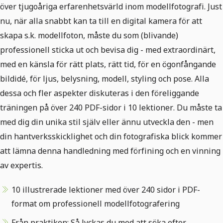
över tjugoåriga erfarenhetsvärld inom modellfotografi. Just
nu, när alla snabbt kan ta till en digital kamera för att
skapa s.k. modellfoton, måste du som (blivande)
professionell sticka ut och bevisa dig - med extraordinärt,
med en känsla för rätt plats, rätt tid, för en ögonfångande
bildidé, för ljus, belysning, modell, styling och pose. Alla
dessa och fler aspekter diskuteras i den föreliggande
träningen på över 240 PDF-sidor i 10 lektioner. Du måste ta
med dig din unika stil själv eller ännu utveckla den - men
din hantverksskicklighet och din fotografiska blick kommer
att lämna denna handledning med förfining och en vinning
av expertis.
10 illustrerade lektioner med över 240 sidor i PDF-
format om professionell modellfotografering
Från praktiken: Så lyckas du med att söka efter