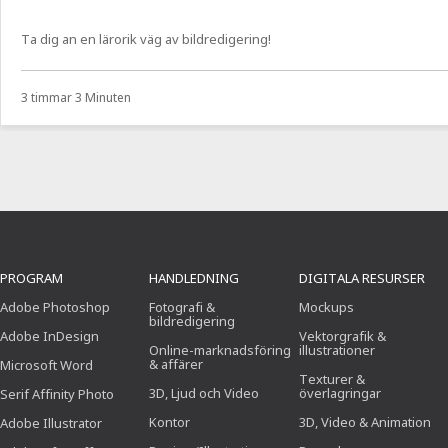
Ta dig an en lärorik väg av bildredigering!
3 timmar 3 Minuten
PROGRAM
HANDLEDNING
DIGITALA RESURSER
Adobe Photoshop
Fotografi &
Mockups
bildredigering
Adobe InDesign
Vektorgrafik &
Online-marknadsföring
illustrationer
& affärer
Microsoft Word
Texturer &
3D, Ljud och Video
överlagringar
Serif Affinity Photo
Kontor
3D, Video & Animation
Adobe Illustrator