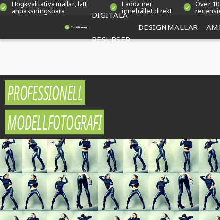
Högkvalitativa mallar, lätt
Ladda ner
Över 10
anpassningsbara
innehållet direkt
recensi
DIGITALA
DESIGNMALLAR
ÄM
RESURSER
PROFESSIONELL
MODELLFOTOGRAFI