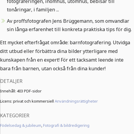
fotograferingen, inomhus, utomhus, bebisar till
tonåringar, i familjen ...
Av proffsfotografen Jens Brüggemann, som omvandlar
sin långa erfarenhet till konkreta praktiska tips för dig.
Ett mycket efterfrågat område: barnfotografering. Utvidga
ditt utbud eller förbättra dina bilder ytterligare med
kunskapen från en expert! För ett tacksamt leende inte
bara från barnen, utan också från dina kunder!
DETALJER
Innehåll:
403 PDF-sidor
Licens: privat och kommersiell
Användningsrättigheter
KATEGORIER
Födelsedag & jubileum
,
Fotografi & bildredigering