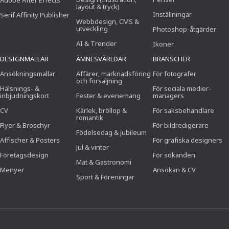
Adobe After Effects
layout & tryck)
Inställningar
Serif Affinity Publisher
Webbdesign, CMS &
utveckling
Photoshop-åtgärder
AI & Trender
Ikoner
DESIGNMALLAR
ÄMNESVÄRLDAR
BRANSCHER
Ansökningsmallar
Affärer, marknadsföring
För fotografer
och försäljning
Hälsnings- &
För sociala medier-
inbjudningskort
Fester & evenemang
managers
CV
Kärlek, bröllop &
För saksbehandlare
romantik
Flyer & Broschyr
För bildredigerare
Födelsedag & jubileum
Affischer & Posters
För grafiska designers
Jul & vinter
Företagsdesign
För sökanden
Mat & Gastronomi
Menyer
Ansökan & CV
Sport & Föreningar