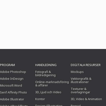
PROGRAM
HANDLEDNING
DIGITALA RESURSER
Adobe Photoshop
Fotografi &
Mockups
bildredigering
Adobe InDesign
Vektorgrafik &
Online-marknadsföring
illustrationer
& affärer
Microsoft Word
Texturer &
3D, Ljud och Video
överlagringar
Serif Affinity Photo
Kontor
3D, Video & Animation
Adobe Illustrator
Design (Illustration,
Pensel