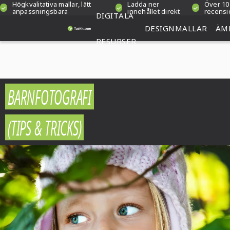
Högkvalitativa mallar, lätt
Ladda ner
Över 10
anpassningsbara
innehållet direkt
recensi
DIGITALA
DESIGNMALLAR
ÄM
RESURSER
BARNFOTOGRAFI
(TIPS & TRICKS)