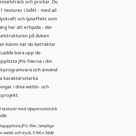
enselsträck och prickar. Du
21 texturer i blått - med all
lyskraft och ljuseffekt som
färg har att erbjuda - där
elstrukturen på duken
an känns när du betraktar
 Ladda bara upp de
pplösta JPG-filerna i din
ikprogramvara och använd
a karaktärsstarka
ingar i dina webb- och
kprojekt.
1 texturer med oljepenselsträck
blått
ögupplösta JPG-filer, lämpliga
ör webb och tryck, 5760 x 3840