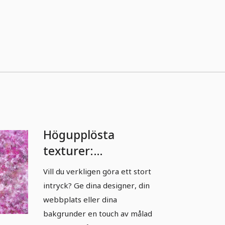
Högupplösta
texturer:
Oljemålning i rosa
Vill du verkligen göra ett stort
intryck? Ge dina designer, din
webbplats eller dina
bakgrunder en touch av målad