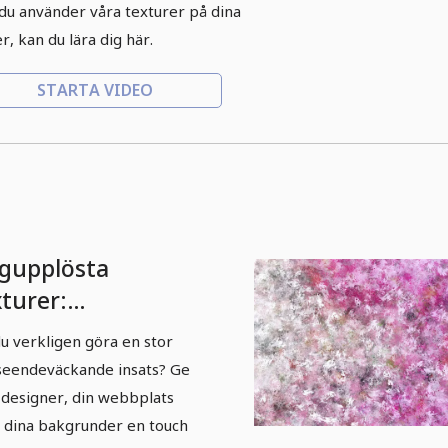
du använder våra texturer på dina
er, kan du lära dig här.
STARTA VIDEO
gupplösta
xturer:
jepenseldrag i
 du verkligen göra en stor
tt
eendeväckande insats? Ge
 designer, din webbplats
r dina bakgrunder en touch