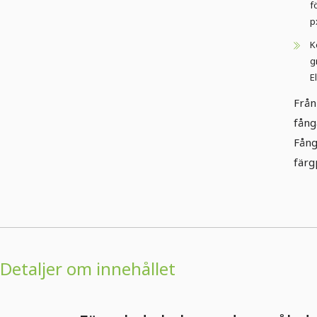
f
p
K
g
E
Från
fång
Fång
färg
Detaljer om innehållet