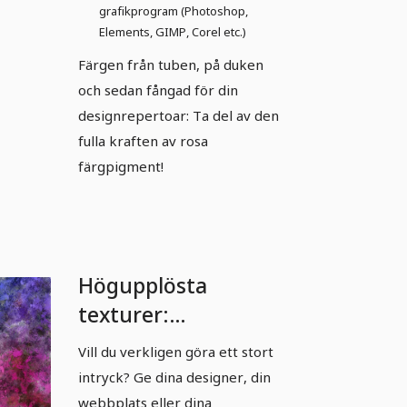
grafikprogram (Photoshop,
Elements, GIMP, Corel etc.)
Färgen från tuben, på duken
och sedan fångad för din
designrepertoar: Ta del av den
fulla kraften av rosa
färgpigment!
Högupplösta
texturer:
oljepenseldrag i
Vill du verkligen göra ett stort
färg.
intryck? Ge dina designer, din
webbplats eller dina