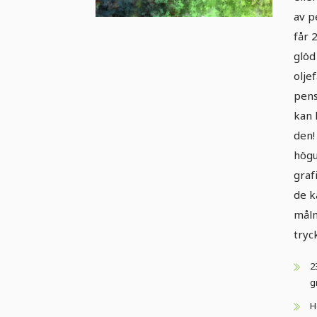
av p
får 
glöd
olje
pens
kan 
den!
högu
graf
de k
måln
tryc
2
g
H