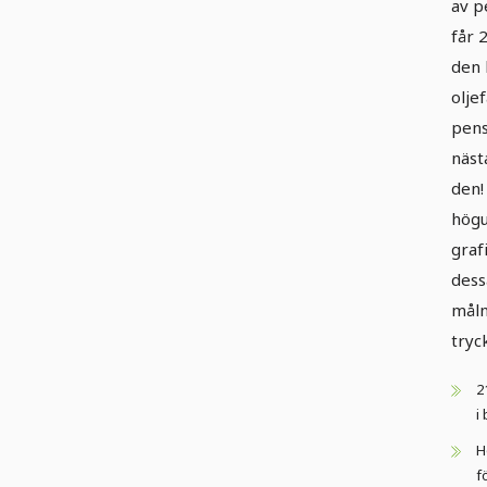
av p
får 
den 
olje
pens
näst
den!
högu
graf
dess
måln
tryc
2
i 
H
f