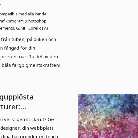
x
ompatibla med alla kända
rafikprogram (Photoshop,
lements, GIMP, Corel osv.)
 från tuben, på duken och
n fångad för din
gnrepertoar: Ta del av den
a, blåa färgpigmentskraften!
gupplösta
xturer:
jepenseldrag i
 du verkligen sticka ut? Ge
önt.
 designer, din webbplats
r dina bakgrunder en touch