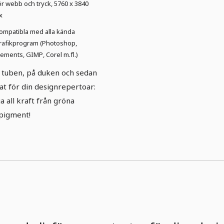
ör webb och tryck, 5760 x 3840
x
ompatibla med alla kända
rafikprogram (Photoshop,
lements, GIMP, Corel m.fl.)
 tuben, på duken och sedan
at för din designrepertoar:
a all kraft från gröna
pigment!