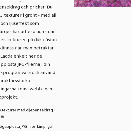
enseldrag och prickar. Du
23 texturer i grönt - med all
 och ljuseffekt som
färger har att erbjuda - där
elstrukturen på duk nästan
kännas när man betraktar
 Ladda enkelt ner de
pplösta JPG-filerna i din
ikprogramvara och använd
araktärsstarka
ingarna i dina webb- och
kprojekt.
3 texturer med oljepenseldrag i
rönt
ögupplösta JPG-filer, lämpliga