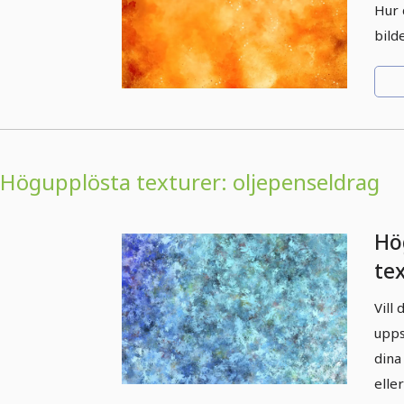
Hur 
bild
Högupplösta texturer: oljepenseldrag
Hö
te
Ol
Vill
blå
upps
dina
elle