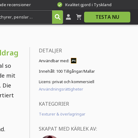
rade recensioner
Kvalitet gjord i Tyskland
TESTA NU
DETALJER
ldrag
Användbar med:
al so
Innehåll:
100 Tillgångar/Mallar
de mit
Licens: privat och kommersiell
. Die
Användningsrättigheter
rtiert
KATEGORIER
Texturer & överlagringar
d.
SKAPAT MED KÄRLEK AV: