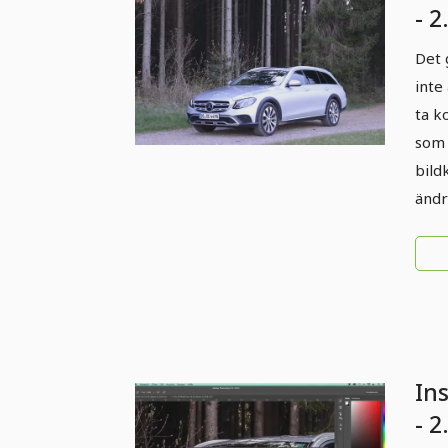
- 2
fo
Det 
inte 
ta k
som 
bild
ändr
Ins
- 