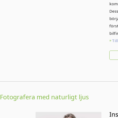
komm
Dess
börj
förs
bilf
Til
Fotografera med naturligt ljus
Ins