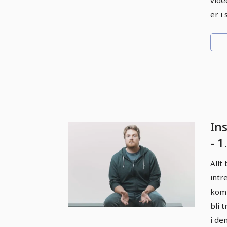
vide
er i
Ins
- 1
på 
Allt
intr
komm
bli t
i de