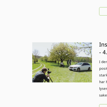
Ins
- 4
3 b
I de
posi
star
har 
lyse
sake