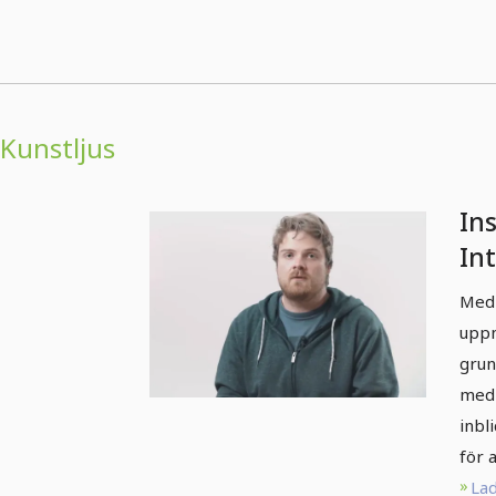
Kunstljus
Ins
In
me
Med 
uppn
grun
med 
inbl
för 
Lad