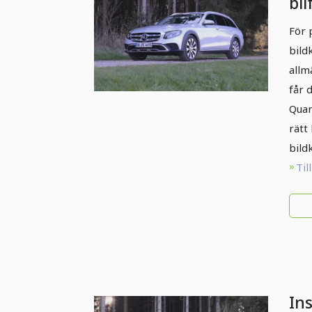
bil
Pla
För 
bi
bild
allm
får 
Quar
rätt
bild
Til
Ins