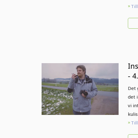
Til
Ins
- 4
Det 
det 
vi i
kuli
Til