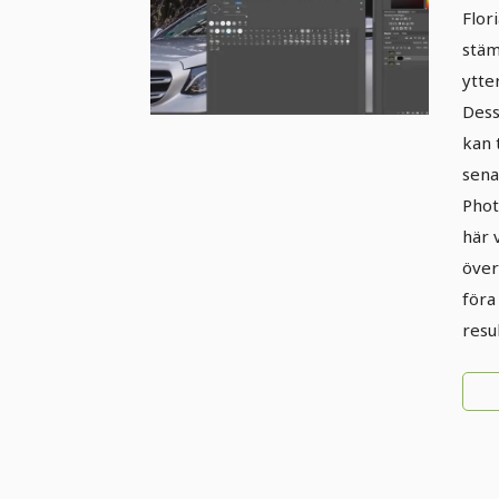
mot
Flor
stäm
ytte
Dess
kan 
sena
Phot
här 
över
föra
resul