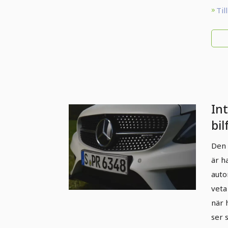
Til
Int
bil
det
Den 
är h
auto
veta
när 
ser 