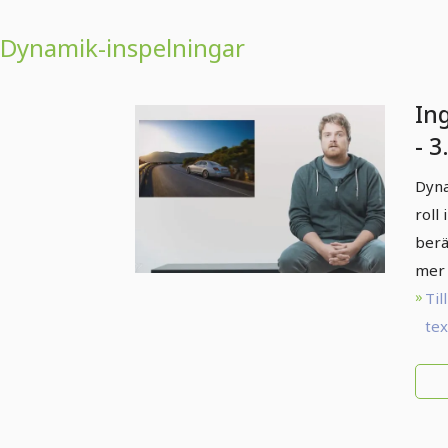
Dynamik-inspelningar
In
- 3
Dy
Dyna
roll
berä
mer 
Till
te