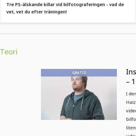
Tre PS-älskande killar vid bilfotograferingen - vad de
vet, vet du efter träningen!
Teori
Ins
GRATIS
– 
I de
Haiz
vide
bilf
lite