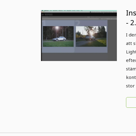
Ins
- 2
Kv
I de
att 
Ligh
efte
stäm
kont
stor 