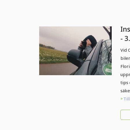
Ins
- 3
fo
Vid 
bile
Flor
uppm
tips
säke
Til