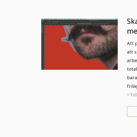
Ska
me
Fo
Att 
Ph
att 
ut
arbe
total
bara
fril
Til