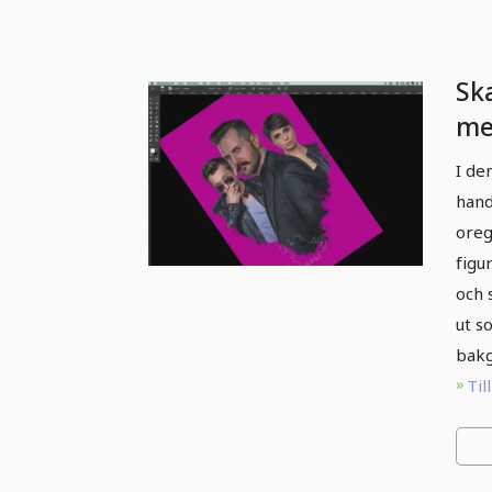
Ska
me
Fo
I de
Ph
hand
Gr
oreg
figu
och 
ut s
bakg
Til