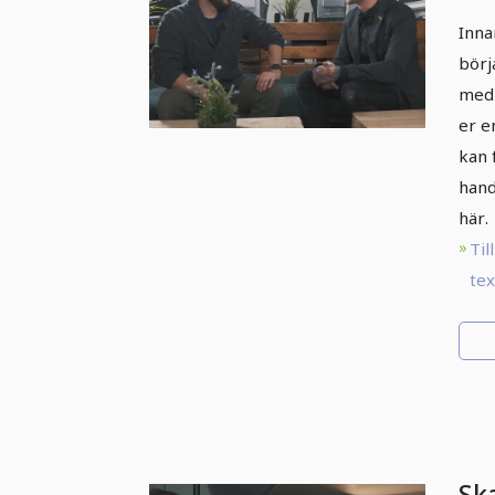
Fo
Inna
Ph
börj
Inn
med 
er e
kan 
hand
här.
Till
te
Ska