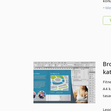
konu
Met
Br
kat
sp
Fitn
me
A4 k
Bö
tasa
Lepo