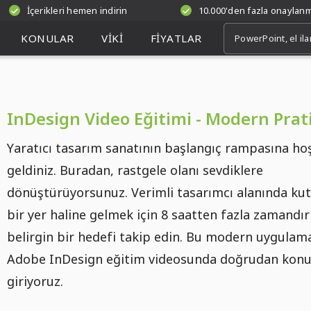
İçerikleri hemen indirin
10.000'den fazla onaylan
KONULAR
VIKI
FIYATLAR
InDesign Video Eğitimi - Modern Prat
Yaratıcı tasarım sanatının başlangıç rampasına ho
geldiniz. Buradan, rastgele olanı sevdiklere
dönüştürüyorsunuz. Verimli tasarımcı alanında ku
bir yer haline gelmek için 8 saatten fazla zamandır
belirgin bir hedefi takip edin. Bu modern uygulama
Adobe InDesign eğitim videosunda doğrudan kon
giriyoruz.