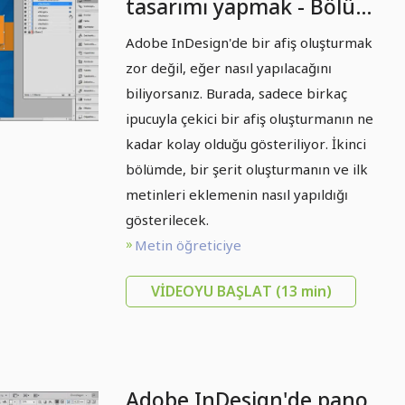
tasarımı yapmak - Bölüm
2: Kurdele efekti
Adobe InDesign'de bir afiş oluşturmak
zor değil, eğer nasıl yapılacağını
biliyorsanız. Burada, sadece birkaç
ipucuyla çekici bir afiş oluşturmanın ne
kadar kolay olduğu gösteriliyor. İkinci
bölümde, bir şerit oluşturmanın ve ilk
metinleri eklemenin nasıl yapıldığı
gösterilecek.
Metin öğreticiye
VIDEOYU BAŞLAT
(13 min)
Adobe InDesign'de pano