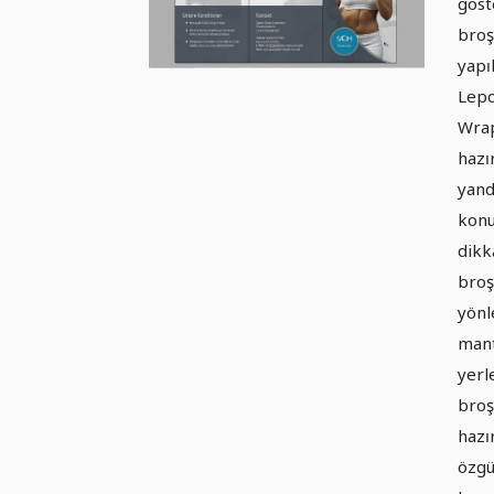
göst
broş
yapı
Lepo
Wrap
hazı
yand
konu
dikk
broş
yönl
mant
yerl
broş
hazı
özgü