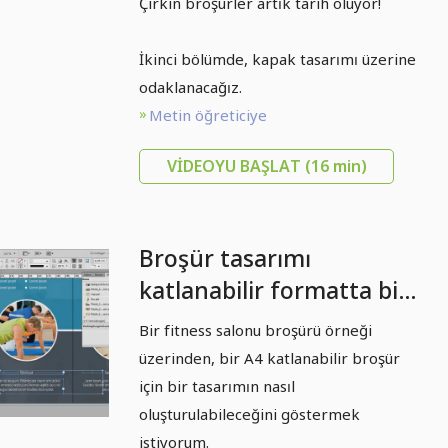
Çirkin broşürler artık tarih oluyor!
İkinci bölümde, kapak tasarımı üzerine
odaklanacağız.
Metin öğreticiye
VIDEOYU BAŞLAT
(16 min)
Broşür tasarımı
katlanabilir formatta bir
spor salonu/fitness
Bir fitness salonu broşürü örneği
salonu örneği üzerinden
üzerinden, bir A4 katlanabilir broşür
- Bölüm 4
için bir tasarımın nasıl
oluşturulabileceğini göstermek
istiyorum.