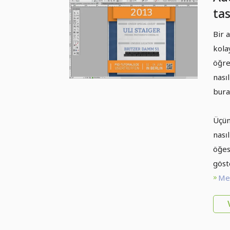
ta
Me
Bir 
kolay
öğre
nasıl
bura
Üçün
nası
öğes
göst
Met