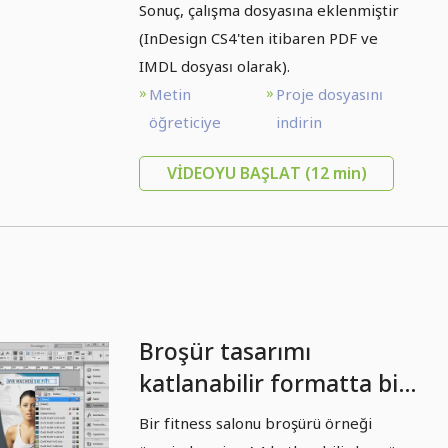
Sonuç, çalışma dosyasına eklenmiştir
(InDesign CS4'ten itibaren PDF ve
IMDL dosyası olarak).
Metin
Proje dosyasını
öğreticiye
indirin
VIDEOYU BAŞLAT
(12 min)
Broşür tasarımı
katlanabilir formatta bir
spor salonu/fitness
Bir fitness salonu broşürü örneği
stüdyosu örneğiyle -