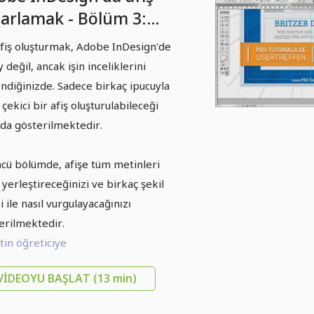
sarlamak - Bölüm 3:
tinleri eklemek
afiş oluşturmak, Adobe InDesign'de
 değil, ancak işin inceliklerini
ndiğinizde. Sadece birkaç ipucuyla
 çekici bir afiş oluşturulabileceği
da gösterilmektedir.
cü bölümde, afişe tüm metinleri
l yerleştireceğinizi ve birkaç şekil
i ile nasıl vurgulayacağınızı
erilmektedir.
in öğreticiye
VIDEOYU BAŞLAT
(13 min)