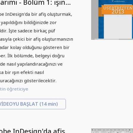
arımı - Bölüm 1: ışın
kti
e InDesign'da bir afiş oluşturmak,
 yapıldığını bildiğinizde zor
ldir. İşte sadece birkaç püf
asıyla çekici bir afiş oluşturmanızın
adar kolay olduğunu gösteren bir
er. İlk bölümde, belgeyi doğru
lde nasıl yapılandıracağınızı ve
a bir ışın efekti nasıl
turacağınızı gösterilecektir.
in öğreticiye
VIDEOYU BAŞLAT
(14 min)
obe InDesign'da afiş