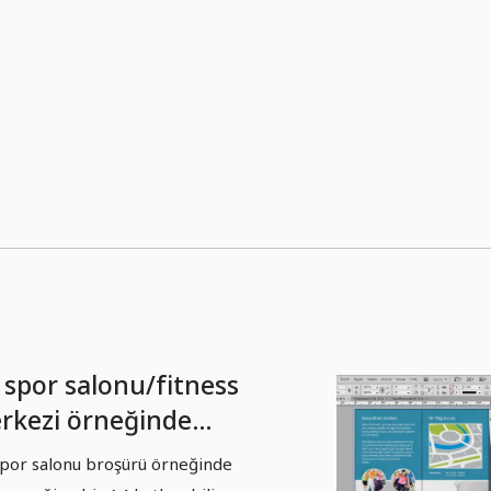
 spor salonu/fitness
rkezi örneğinde
lanabilir formatlı
spor salonu broşürü örneğinde
şür tasarımı - Kısım 1