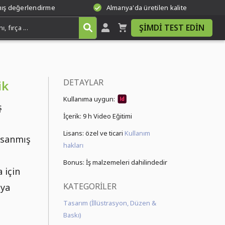
mış değerlendirme
Almanya'da üretilen kalite
ŞIMDI TEST EDIN
DETAYLAR
ik
Kullanıma uygun:
ş
İçerik:
9 h Video Eğitimi
Lisans: özel ve ticari
Kullanım
tsanmış
hakları
Bonus: İş malzemeleri dahilindedir
 için
KATEGORILER
uya
Tasarım (İllüstrasyon, Düzen &
Baskı)