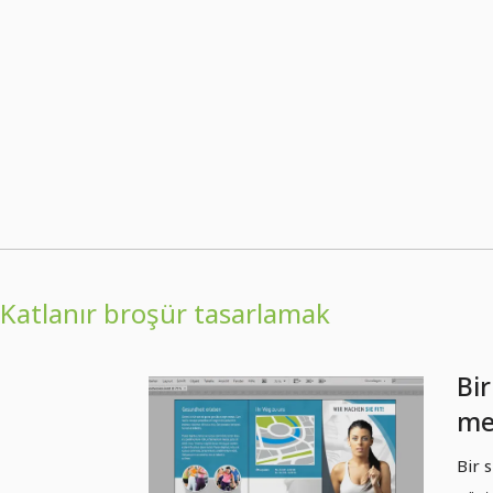
Katlanır broşür tasarlamak
Bir
me
kat
Bir 
bro