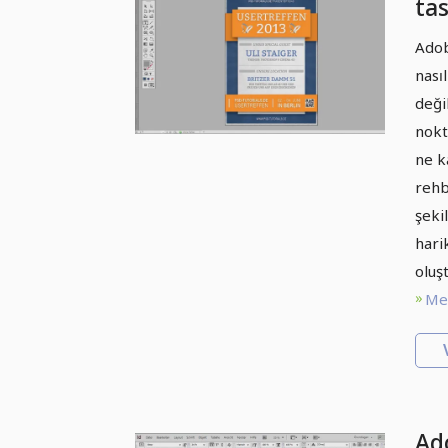
tas
efe
Adob
nasıl
deği
nokt
ne k
rehb
şeki
harik
oluş
Met
Ad