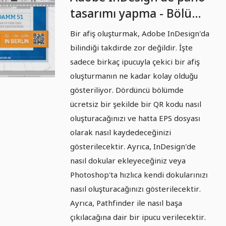
tasarımı yapma - Bölüm
4: QR kodu ve doku
Bir afiş oluşturmak, Adobe InDesign'da
oluşturma.
bilindiği takdirde zor değildir. İşte
sadece birkaç ipucuyla çekici bir afiş
oluşturmanın ne kadar kolay olduğu
gösteriliyor. Dördüncü bölümde
ücretsiz bir şekilde bir QR kodu nasıl
oluşturacağınızı ve hatta EPS dosyası
olarak nasıl kaydedeceğinizi
gösterilecektir. Ayrıca, InDesign'de
nasıl dokular ekleyeceğiniz veya
Photoshop'ta hızlıca kendi dokularınızı
nasıl oluşturacağınızı gösterilecektir.
Ayrıca, Pathfinder ile nasıl başa
çıkılacağına dair bir ipucu verilecektir.