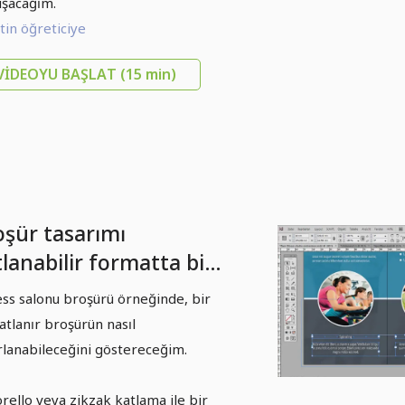
şacağım.
in öğreticiye
VIDEOYU BAŞLAT
(15 min)
oşür tasarımı
lanabilir formatta bir
or salonu/fitness
ess salonu broşürü örneğinde, bir
rkezi örneğiyle -
atlanır broşürün nasıl
lüm 3
rlanabileceğini göstereceğim.
rello veya zikzak katlama ile bir