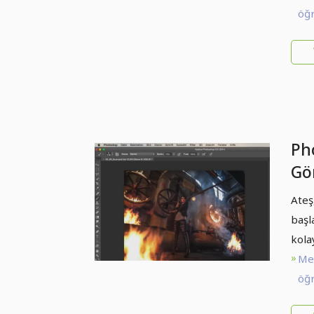
öğr
Ph
Gör
Al
Ateş
başl
kolay
Me
öğr