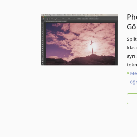
Ph
Gör
Sp
Spli
klasi
ayrı
tekn
Me
öğr