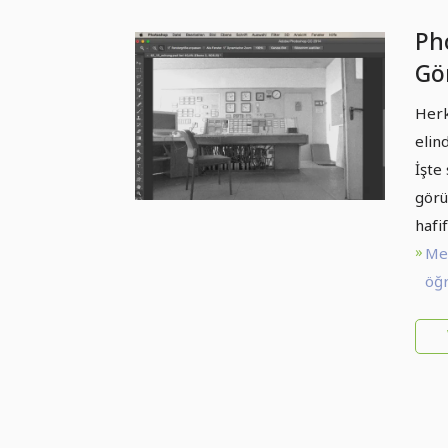
Ph
Gör
Ga
Herk
elin
İşte
görü
hafi
Me
öğr