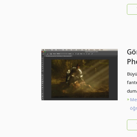
Gör
Pho
Büyü
fant
duma
Me
öğr