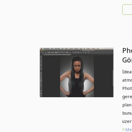
Ph
Gör
Işı
İdea
atmo
Phot
gere
plan
bunu
üzer
Me