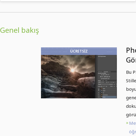
Genel bakış
Ph
ÜCRETSIZ
Gör
Gö
Bu P
Ge
Stil
boyu
genel
dok
görü
Me
öğr