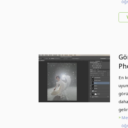
öğr
Gö
Ph
Par
En k
uyum
görü
daha
gelir
Me
öğr