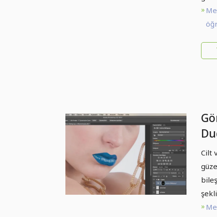
Me
öğr
Gör
Du
Cilt
güze
bile
şekl
Me