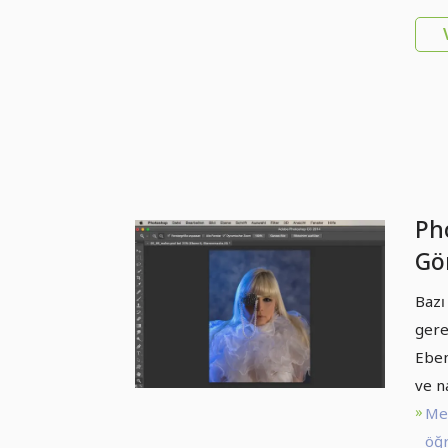
Ph
Gör
Ha
Bazı
gere
Eben
ve n
Me
öğr