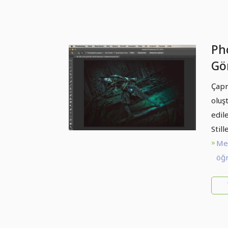
Ph
Gör
Cr
Çapr
oluşt
edil
Stil
Me
öğr