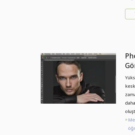
Ph
Gör
Yü
Yüks
kesk
zama
daha
oluşt
Me
öğr