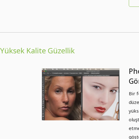
Yüksek Kalite Güzellik
Ph
Gör
Yü
Bir 
Kal
düze
yüks
oluş
etme
göst