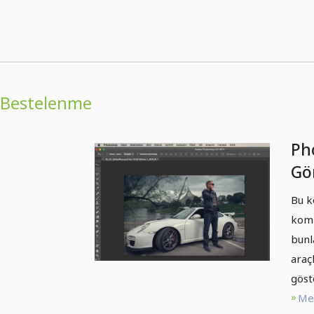
Bestelenme
Ph
Gör
İma
Bu k
komp
bunl
araç
göst
Me