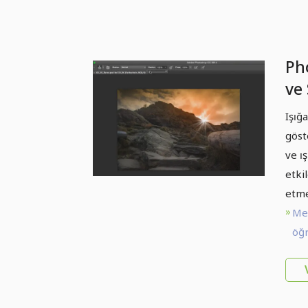
Ph
ve 
Fla
Işığ
göst
ve ı
etki
etme
Me
öğr