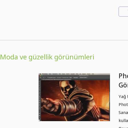
Moda ve güzellik görünümleri
Ph
Gör
Yağ
Yağ 
Gö
Phot
Sana 
kull