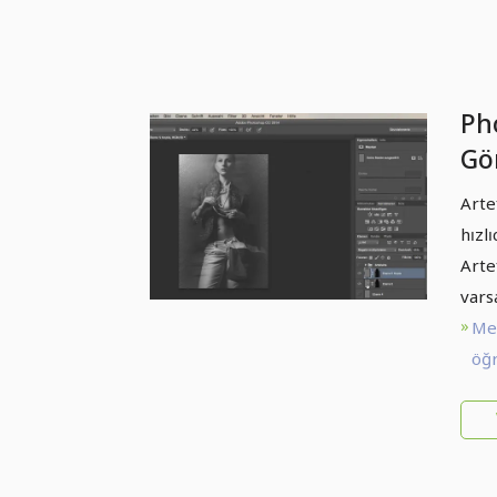
Ph
Gör
San
Arte
der
hızlı
Arte
vars
Me
öğr