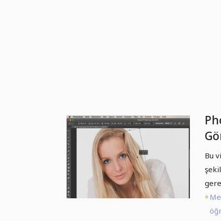
Ph
Gör
Saç
Bu v
mü
şeki
gere
Me
öğr