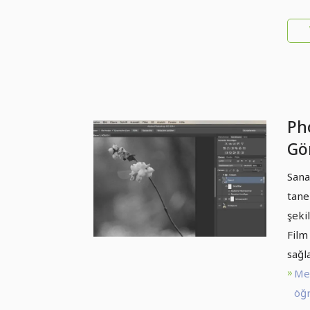
Ph
Gör
yap
Sana
tane
şeki
Film
sağl
Me
öğr