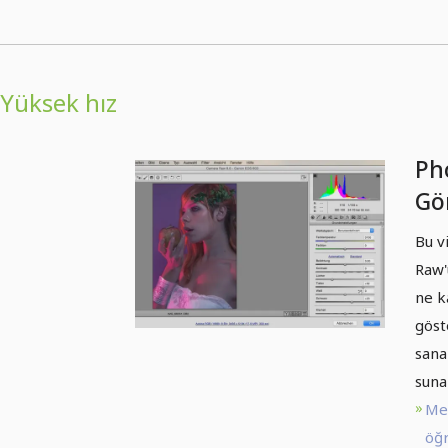
Yüksek hız
Ph
Gör
Ha
Bu v
Gö
Raw'
ne k
göst
sana
suna
Me
öğr