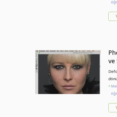
öğr
Ph
ve 
op
Defo
dönü
Me
öğr