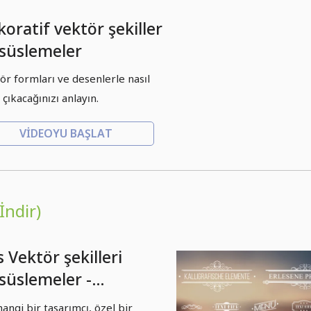
oratif vektör şekiller
 süslemeler
ör formları ve desenlerle nasıl
 çıkacağınızı anlayın.
VIDEOYU BAŞLAT
İndir)
 Vektör şekilleri
süslemeler -
ket 01
angi bir tasarımcı, özel bir