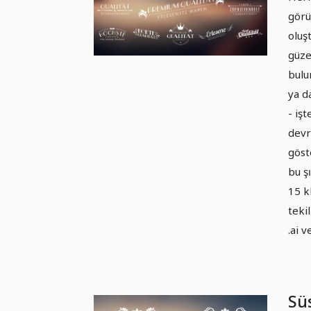
görü
oluş
güze
bulu
ya d
- iş
devr
göst
bu ş
15 k
teki
.ai v
Süs