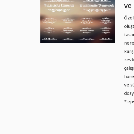
ve 
03
Özel
oluş
tasa
nere
karşı
zevk
çalı
hare
ve s
dosya
*.eps