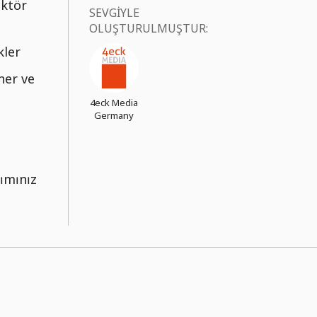
ektör
SEVGIYLE
OLUŞTURULMUŞTUR:
kler
ner ve
4eck Media
Germany
rımınız