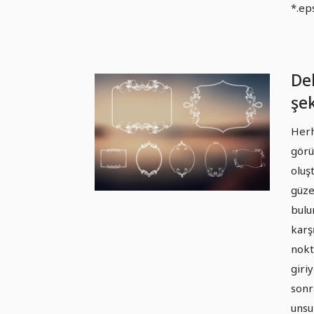
*.eps
De
şek
sü
Herh
07
görü
oluş
güze
bulu
karş
nokt
giriy
sonr
unsu