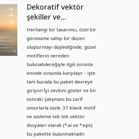
Dekoratif vektör
şekiller ve
süslemeler - Paket
Herhangi bir tasarımcı, özel bir
06
görünüme sahip bir düzen
oluşturmayı düşlediğinde, güzel
motiflerin nereden
bulunabileceğiyle ilgili sorunla
eninde sonunda karşılaşır - işte
tam burada bu paket devreye
giriyor! İyi zevkini göster ve bir
sonraki çalışmanı bu zarif
unsurlarla süsle. 37 klasik motif
ve süsleme tek tek vektör
dosyaları olarak (*.ai ve *.eps)
bu pakette bulunmaktadır.