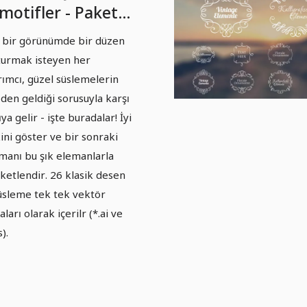
motifler - Paket
 bir görünümde bir düzen
turmak isteyen her
rımcı, güzel süslemelerin
den geldiği sorusuyla karşı
ya gelir - işte buradalar! İyi
ini göster ve bir sonraki
şmanı bu şık elemanlarla
ketlendir. 26 klasik desen
üsleme tek tek vektör
ları olarak içerilr (*.ai ve
).