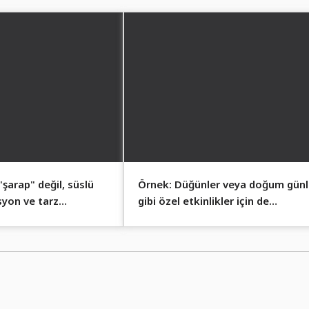
şarap" değil, süslü
Örnek: Düğünler veya doğum günl
yon ve tarz
gibi özel etkinlikler için de
süslemeler mükemmel uyum sağla