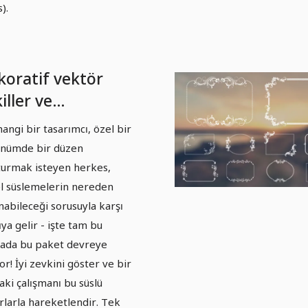
).
koratif vektör
iller ve
slemeler - Paket
angi bir tasarımcı, özel bir
nümde bir düzen
turmak isteyen herkes,
l süslemelerin nereden
nabileceği sorusuyla karşı
ıya gelir - işte tam bu
ada bu paket devreye
or! İyi zevkini göster ve bir
aki çalışmanı bu süslü
rlarla hareketlendir. Tek