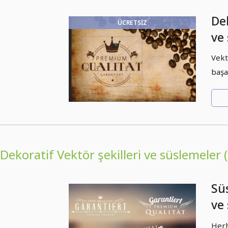
Dek
ÜCRETSIZ
ve
Vekt
başa
Dekoratif Vektör şekilleri ve süslemeler (
Süs
ve 
Pa
Herh