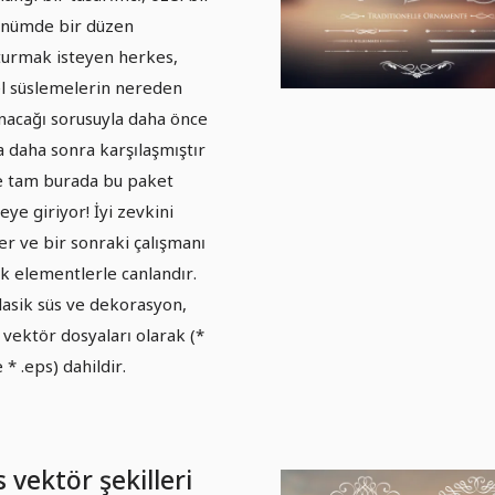
nümde bir düzen
turmak isteyen herkes,
l süslemelerin nereden
nacağı sorusuyla daha önce
a daha sonra karşılaşmıştır
te tam burada bu paket
eye giriyor! İyi zevkini
er ve bir sonraki çalışmanı
ık elementlerle canlandır.
lasik süs ve dekorasyon,
l vektör dosyaları olarak (*
e * .eps) dahildir.
 vektör şekilleri