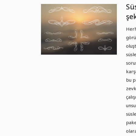
Sü
şek
Pa
Herh
görü
oluş
süsl
soru
karş
bu p
zevk
çalı
unsu
süsl
pake
olar