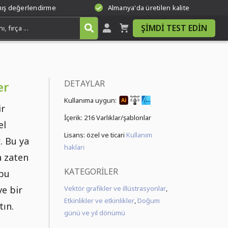
mış değerlendirme
Almanya'da üretilen kalite
ŞIMDI TEST EDIN
DETAYLAR
er
Kullanıma uygun:
ir
İçerik:
216 Varlıklar/şablonlar
el
Lisans: özel ve ticari
Kullanım
. Bu ya
hakları
a zaten
KATEGORILER
 bu
ve bir
Vektör grafikler ve illüstrasyonlar
,
Etkinlikler ve etkinlikler
,
Doğum
tın.
günü ve yıl dönümü