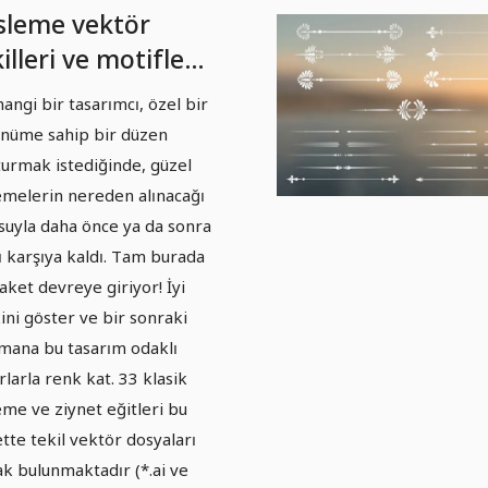
sleme vektör
illeri ve motifler -
ket 05
angi bir tasarımcı, özel bir
nüme sahip bir düzen
turmak istediğinde, güzel
emelerin nereden alınacağı
suyla daha önce ya da sonra
ı karşıya kaldı. Tam burada
aket devreye giriyor! İyi
ini göster ve bir sonraki
şmana bu tasarım odaklı
rlarla renk kat. 33 klasik
eme ve ziynet eğitleri bu
tte tekil vektör dosyaları
ak bulunmaktadır (*.ai ve