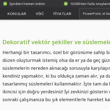
İçerikleri hemen indirin
10.000'den fazla onaylan
KONULAR
VIKI
FIYATLAR
Dekoratif vektör şekiller ve süslemel
Herhangi bir tasarımcı, özel bir görünüme sahip b
düzen oluşturmak istemiş olsa da er ya da geç güz
süslemelerin nereden alınacağı sorusuyla karşılaşır
kendiniz yapmaktır, ki bu oldukça zaman alır, ya d
tasarlanmış süslemeleri kullanmaktır. İşte tam da
ikincisi için doğru yerdesiniz! İyi zevkinizi gösterin 
sonraki çalışmanıza bu şık elementlerle hareket ka